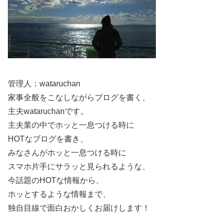
管理人：wataruchan
家事全般をこなしながらブログを書く、
主夫wataruchanです。
主夫業の中でホッと一息つける時に
HOTなブログを書き、
みなさんがホッと一息つける時に
スマホ片手にサラッと見られるような、
ここ数年の大会成績と賞金は？「どの大会
が収入につながるか」も整理
今話題のHOTな情報から、
ホッとするような情報まで、
独自目線で面白おかしくお届けします！
最後に「ここ数年の成績」と「賞金」です。スケボーは大