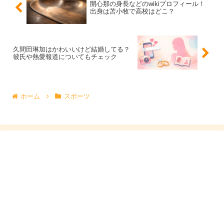
開心那の身長などのwikiプロフィール！
ンバサダー）
、
大会賞金
、
メディア露出やイベント収益
の
出身は苫小牧で高校はどこ？
合算になります。
トップ層になるほどスポンサー比率が上がり、賞金は「上
久間田琳加はかわいいけど結婚してる？
彼氏や熱愛報道についてもチェック
振れ要素」になりやすいです。さらに、遠征費や用具費の
支援が入ると、実質的な負担が減るため、手元に残る感覚
も変わります。ここでの核は、
“年収＝賞金だけ”ではない
ホーム
スポーツ
という点です。
ざっくり推定のコツは「賞金の実績＋スポンサー
の厚み＋露出の規模」を見ることです
外部から推定する場合は、（1）近年の賞金・入賞の多
さ、（2）大手ブランドの関与、（3）五輪メダリストと
しての露出、の3点を見ます。開心那さんは世界ランク上
位かつ国際大会で上位に入っており、さらに五輪で継続し