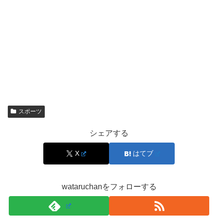
さらに、四輪の回し方や高さで評価を取りに来るブラジル
勢、経験値の高い選手も加わり、毎大会の決勝は僅差にな
りやすいです。つまり今の女子パークは、
「誰が勝っても
おかしくない」
状態が続いています。
ここでのポイントは、
上位陣が固定されにくい＝ランキン
グが動きやすい
という点です。
スポーツ
開心那の強みは「安定感＋得点が伸びる完成度」
シェアする
で、決勝に残る力が高いです
X
はてブ
女子パークは、ハイエアー（高さ）や難度の高い回転技が
目立つ一方で、勝ち切るにはミスを抑えた“完成度”が欠か
wataruchanをフォローする
せません。開心那さんは、着地の安定やラインのつなぎが
評価されやすく、決勝に残る確率が高いタイプとして語ら