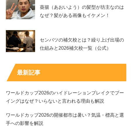
葵揚（あおいよう）の髪型が坊主なのは
こうした積み重ねがランキングポイントにも反映されま
なぜ？髪がある画像もイケメン！
す。加えて、五輪のような大舞台での結果は競技面だけで
なく、スポンサー価値の面でも影響が大きいです。結論と
しては、
「直近数年は“結果が途切れていない”」
ことが、
センバツの補欠校とは？繰り上げ出場の
成績面の最大の答えになります。
仕組みと2026補欠校一覧（公式）
賞金総額が分かる大会もある一方、順位ごとの配
分は非公開のことがあります
最新記事
賞金については、大会側が「総額」を発表するケースがあ
ワールドカップ2026のハイドレーションブレイクでブー
ります。たとえば世界ツアーの2025年ローマ大会では、
イングはなぜ？いらないと言われる理由も解説
賞金総額が20万ドルで男女均等配分とされ、女子側は
10
万ドル規模
の賞金枠があることになります。
ワールドカップ2026の開催都市は暑い？気温・標高と選
手への影響を解説
ただし、1位から何位までどう配るかは別資料になること