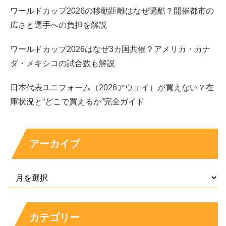
もあり、外部から「開心那さんがこの大会でいくら獲得」
ワールドカップ2026の移動距離はなぜ過酷？開催都市の
と断定できない場合があります。
広さと選手への負担を解説
ワールドカップ2026はなぜ3カ国共催？アメリカ・カナ
また、ローマ大会の記事では表彰台の写真が掲載されてい
ダ・メキシコの試合数も解説
るため上位入賞がうかがえますが、金額の確定には至りま
せん。ここでの結論は、
“賞金はあるが、個人額は公開さ
日本代表ユニフォーム（2026アウェイ）が買えない？在
れないことが多い”
です。
庫状況と“どこで買えるか”完全ガイド
「ここ数年の賞金感」をつかむなら、記録ベース
の“獲得額データ”を見るのが近道です
アーカイブ
賞金感をつかむ方法として、複数大会の成績から“獲得額
（Earnings）”を集計しているデータベースを見るやり方
があります。
カテゴリー