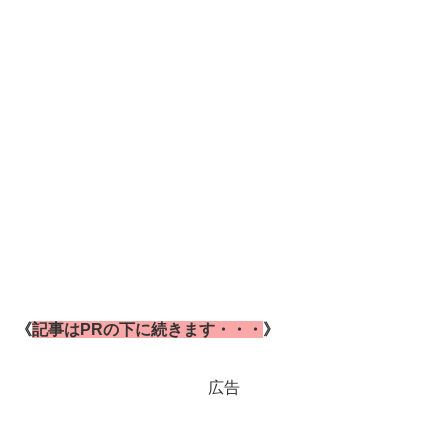
《
記事はPRの下に続きます・・・
》
広告