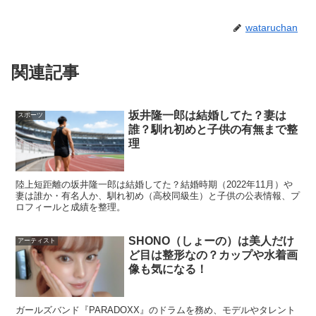
れます。
wataruchan
実際、世界ツアーや大舞台で継続して上位に入っているこ
関連記事
と自体が、強みの裏付けです。検索者が知りたい結論は、
「爆発力だけでなく、上位常連になれる安定感がある」
と
いうことです。要点は、
“勝負所でまとめ切る力”が強い
に
坂井隆一郎は結婚してた？妻は
スポーツ
誰？馴れ初めと子供の有無まで整
集約されます。
理
スポンサーリンク
陸上短距離の坂井隆一郎は結婚してた？結婚時期（2022年11月）や
妻は誰か・有名人か、馴れ初め（高校同級生）と子供の公表情報、プ
ロフィールと成績を整理。
SHONO（しょーの）は美人だけ
アーティスト
ど目は整形なの？カップや水着画
像も気になる！
ガールズバンド『PARADOXX』のドラムを務め、モデルやタレント