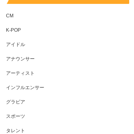
たとえば競技結果をもとにした集計では、2024年から
2026年初頭までの期間に、開心那さんの獲得額が
6万
CM
8,500ドル
と示される例があります（大会結果を基にした
集計値）。
K-POP
これは「年収そのもの」ではなく、あくまで大会由来の獲
アイドル
得額の目安ですが、賞金やイベント収益の規模感を把握す
アナウンサー
る材料になります。結論としては、
“年収”は不明でも、“大
会由来の獲得額”なら目安を置ける
ということです。
アーティスト
あわせて読みたい↓↓
インフルエンサー
グラビア
スポーツ
開心那の身長などのwikiプロフィール！出身は苫
小牧で高校はどこ？
開心那の身長は？出身は北海道・苫小牧？高校はどこ？公
タレント
式プロフィールを表で整理し、経歴やスケボーを始めたき