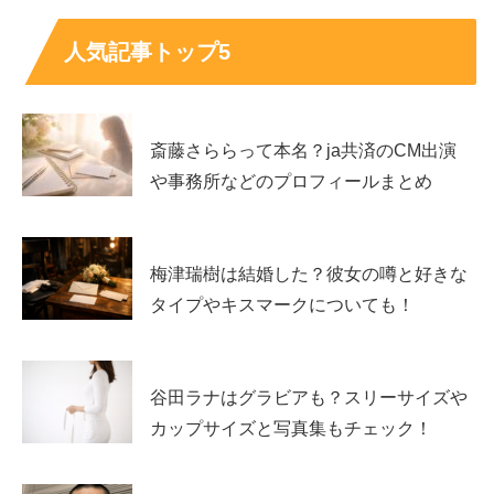
会の種類が多く、世界ツアー、X Gamesなどで賞金体系
人気記事トップ5
や評価軸が異なります。
さらに、賞金の総額は公表されても、順位ごとの配分が出
ないこともあります。ここでは、
成績の流れ
と、
賞金
斎藤さららって本名？ja共済のCM出演
の“把握しやすい指標”
をセットでまとめます。
や事務所などのプロフィールまとめ
近年は世界ツアーでも上位常連で、2024年は大
舞台でも存在感が強いです
梅津瑞樹は結婚した？彼女の噂と好きな
タイプやキスマークについても！
開心那さんは近年、世界ツアーや大きな国際大会で上位に
入る機会が多く、継続してトップ層にいることが特徴で
谷田ラナはグラビアも？スリーサイズや
す。たとえば2024年の世界ツアー系イベントでは上位入
カップサイズと写真集もチェック！
賞が確認でき、同年6月の大会結果では3位に入って高得
点を記録しています。