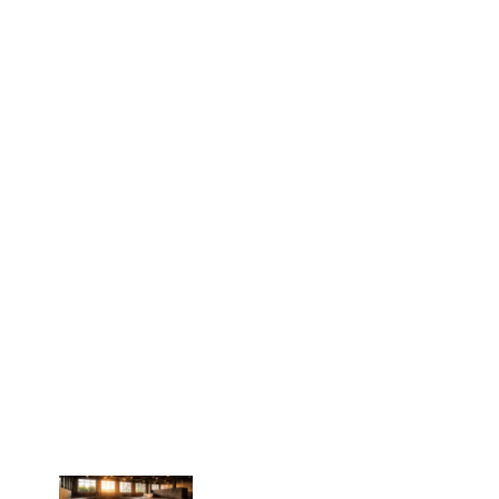
また、Monster Energyはチームライダーとしての発表や大
会での露出があり、サポートの存在が確認しやすいです。
さらに、イベントや選手プロフィールで、Vans、
Welcome Skateboardsなどのブランド名が並ぶこともあ
りますが、契約形態は「金銭契約」だけでなく「用具提
供」も含まれます。結論としては、
“スポンサーは複数”だ
が、内容は一律ではない
と押さえるのが現実的です。
年収は断定できませんが、目安は「スポンサー＋
賞金＋活動収益」の合算です
「年収はいくら？」は一番知りたい疑問ですが、金額は公
表されないことが多く、外部から断定はできません。た
だ、考え方はシンプルで、主に
スポンサー契約（広告・ア