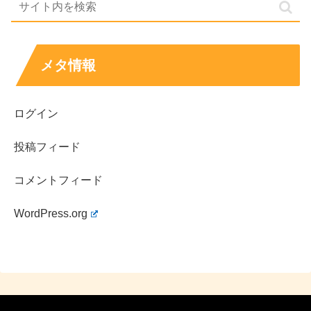
ている形です。
年収は公表されないことが多く断定できませんが、
スポンサー＋賞金＋露出
の合算で考えるのが現実的
メタ情報
です。
近年は世界ツアーで上位入賞を重ね、成績が途切れ
ログイン
ていないことが大きな強みです。
大会によっては賞金総額が公表されますが、
個人の
投稿フィード
獲得額は非公開
のこともあります。
コメントフィード
賞金感をつかむには、複数大会の結果を集計した
「獲得額データ」を参考にすると理解が早いです。
WordPress.org
結論として、世界ランクはトップ5圏内、収入はスポンサ
ー比重が大きくなりやすく、賞金は大会ごとの公開範囲で
見え方が変わります。気になる場合は、
「ランキングの時
点」
と
「賞金の公開形式」
をセットで確認すると、情報が