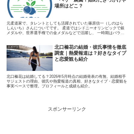
ポートなどが組み合わさります。ただし未成年や競技特性
場所はどこ？
の影響で、契約金額が公表されないケースが多いのも事実
です。
元柔道家で、タレントとしても活躍されていた篠原信一（しのはら
しんいち）さんについてです。 柔道ではシドニーオリンピックで銀
メダルや、世界選手権での金メダルなどで活躍し、 一時期はバラエ
ティ番組や情報番組に引っ張りだこだった篠原信一さんです...
ここでは、
確認できるスポンサー情報
を起点に、
年収の考
え方（ざっくり推定）
を整理します。
北口榛花の結婚・彼氏事情を徹底
スポーツ
調査｜熱愛報道は？好きなタイプ
と恋愛観も紹介
公表ベースで確認しやすいのは「G-SHOCK」や
「Monster Energy」などです
北口榛花は結婚してる？2026年5月時点の結婚発表の有無、結婚相手
サジェストの理由、彼氏や熱愛報道の真相、好きなタイプ・恋愛観を
事実ベースで整理。プロフィールと成績も紹介。
スポンサーは、公式のブランドページやチーム発表などで
確認しやすいものがあります。たとえばG-SHOCK（カシ
オ）は「TEAM G-SHOCK」として開心那さんのプロフィ
スポンサーリンク
ールや活動を紹介しており、ブランド側が公式に支援して
いることが分かります。