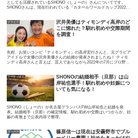
としても活躍されているSHONO（しょーの）さんについてです。
SHONOさんは、現在行われている『カタールワールドカップ2022』
にて、FIFAの国際映像に映り込んだことで...
沢井美優はティモンディ高岸のど
グラビア
こに惚れた？馴れ初めや交際期間
を調査！
先程、お笑いコンビ『ティモンディ』の高岸宏行さんと、元グラビア
アイドルで女優の沢井美優さんの結婚が発表されましたね！ ティモ
ンディ高岸さんと言えば、芸人でありながら2022年の7月にプロ野球
独立リーグ『栃木ゴールデンブレーブス』に入団したこ...
SHONOの結婚相手（旦那）は山
アーティスト
岸祐也選手！馴れ初めや妊娠につ
いても気になる！
スポンサーは？年収はどれくらい？「収入
の内訳」を現実的に考える
SHONO（しょーの）が名古屋グランパスFW山岸祐也と結婚を発
表。結婚相手（旦那）の確定情報、馴れ初めや交際はいつからか、妊
娠の有無まで公表内容で整理。
次に「年収」についてです。プロスポーツ選手の収入は、
篠原信一は現在は安曇野市でブル
スポーツ
賞金だけでなくスポンサー契約や出演、遠征補助、用具サ
ーベリー農園！始めたきっかけや