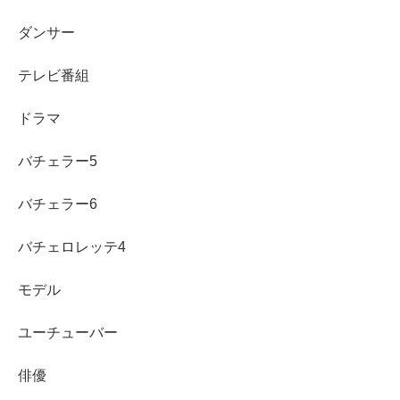
っかけまでわかりやすくまとめます。
ダンサー
life-long-friend-ship.net
2021.05.26
テレビ番組
ドラマ
スポンサーリンク
バチェラー5
バチェラー6
バチェロレッテ4
モデル
ユーチューバー
俳優