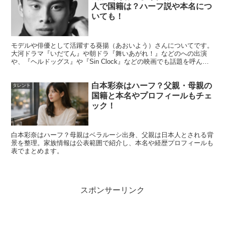
人で国籍は？ハーフ説や本名につ
いても！
モデルや俳優として活躍する葵揚（あおいよう）さんについてです。
大河ドラマ『いだてん』や朝ドラ『舞いあがれ！』などのへの出演
や、『ヘルドッグス』や『Sin Clock』などの映画でも話題を呼んだ
葵揚さんが、 4月24日の『有吉ゼミ』で大食い...
白本彩奈はハーフ？父親・母親の
タレント
国籍と本名やプロフィールもチェ
【RIZINガール】荒井つかさ（つっつ）のカ
ック！
ップ数やスリーサイズは？
白本彩奈はハーフ？母親はベラルーシ出身、父親は日本人とされる背
景を整理。家族情報は公表範囲で紹介し、本名や経歴プロフィールも
表でまとめます。
スポンサーリンク