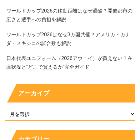
ワールドカップ2026の移動距離はなぜ過酷？開催都市の
広さと選手への負担を解説
ワールドカップ2026はなぜ3カ国共催？アメリカ・カナ
ダ・メキシコの試合数も解説
日本代表ユニフォーム（2026アウェイ）が買えない？在
庫状況と“どこで買えるか”完全ガイド
出典元：https://www.instagram.com/p/CiR6Z6GJZ7U/
アーカイブ
こ、この画像は！
もしや荒井つかささんは
ご結婚されているのでは!?
カテゴリー