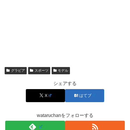
そんな荒井つかささんは、UPER GT GT300クラス・GSR
& Studie with TeamUKYOの
『レーシングミク☆サポータ
ーズ』のメンバーとしての活動
はもちろん、
『D1（全日本ドリフト選手権）』のレースクイーン
や
グ
ラビア
、
西口プロレスのラウンドガールなど、幅広いジャ
グラビア
スポーツ
モデル
ンルで活躍
されていて、
シェアする
RIZINガールとしても2021、2022年と2年連続選出
されて
X
はてブ
ますね！
wataruchanをフォローする