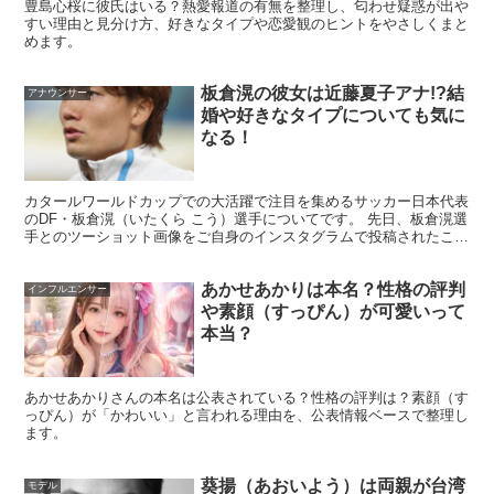
豊島心桜に彼氏はいる？熱愛報道の有無を整理し、匂わせ疑惑が出や
だということが改めて伝わってきますね！
すい理由と見分け方、好きなタイプや恋愛観のヒントをやさしくまと
めます。
板倉滉の彼女は近藤夏子アナ!?結
アナウンサー
婚や好きなタイプについても気に
なる！
スポンサーリンク
カタールワールドカップでの大活躍で注目を集めるサッカー日本代表
のDF・板倉滉（いたくら こう）選手についてです。 先日、板倉滉選
手とのツーショット画像をご自身のインスタグラムで投稿されたこと
で、 TBSの近藤夏子（こんどう かこ）アナが「彼...
あかせあかりは本名？性格の評判
インフルエンサー
や素顔（すっぴん）が可愛いって
本当？
あかせあかりさんの本名は公表されている？性格の評判は？素顔（す
っぴん）が「かわいい」と言われる理由を、公表情報ベースで整理し
ます。
葵揚（あおいよう）は両親が台湾
モデル