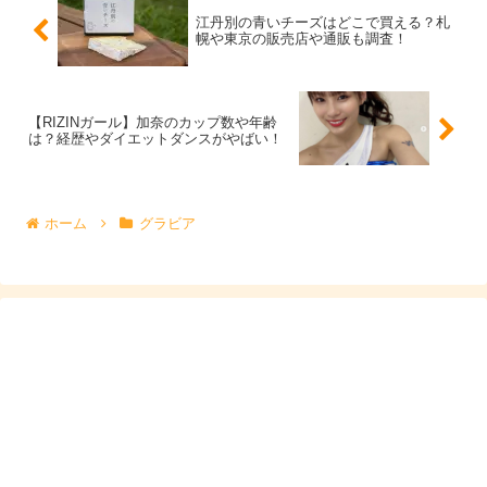
江丹別の青いチーズはどこで買える？札
幌や東京の販売店や通販も調査！
そこで、荒井つかささんのスリーサイズについて調べてみ
ると、RIZIN公式サイトに掲載されていたスリーサイズ
は、
【RIZINガール】加奈のカップ数や年齢
は？経歴やダイエットダンスがやばい！
B80、W60、H82
ホーム
グラビア
で、
カップ数は推定”
Cカップ
”
だと思われます！
画像を見ると
「Dカップはあるんじゃない!?」
と感じたの
でさらに調べてみると、所属事務所や過去のインタビュー
記事などのプロフィールを見ると、