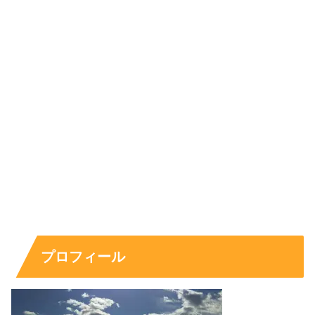
”B83、W60、H86”
と掲載されていたので、このスリーサ
イズだとC~Dカップ、
ギリギリDカップはありそう
ですよ
ね！
ちなみに同じく『RIZINガール2022』に選出された
Hinano（ひなの）さんのカップ数やスリーサイズもすご
いです！
【RIZINガール】ひなのは何カップ？本名や年齢
などwikiプロフィールを調査！
『RIZINガール2022』に選出された、Hinano（ひなの）さ
プロフィール
んについてです。 ひなのさんは現役キャバクラ嬢で、誰も
が認める超絶美人で、驚異的なバストを持つ抜群のスタイ
ルからも、 すでにYahooニュースにもなるほど注目を集め
ていますね...
life-long-friend-ship.net
2022.08.30