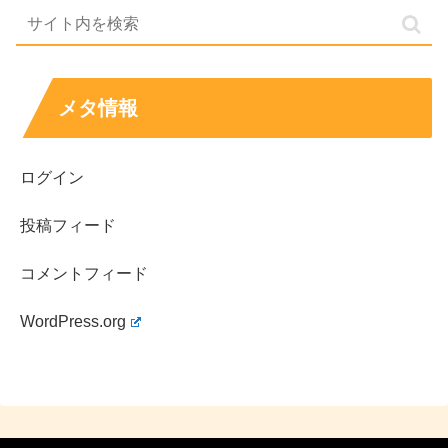
メタ情報
ログイン
彼氏や好きなタイプについても気になる！
投稿フィード
コメントフィード
荒井つかさ（つっつ）さんの
彼氏や好きなタイプ
について
WordPress.org
も気になったので、調べてみました！
まず、
現在の彼氏の有無については、これまでに熱愛報道
などはなく、SNSの画像でも男の影や何か匂わせるよう
な投稿もなく
、