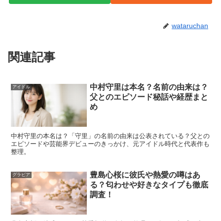
さらにさらに荒井つかささんは、初のグラビアとなった
2013年には
『ミスアクション』でグランプリ
を獲得さ
wataruchan
れ、
関連記事
同年
『2013日本レースクイーン大賞』にて新人賞
を受
賞、さらに2015年には
『日本レースクイーン大賞』でグ
中村守里は本名？名前の由来は？
アイドル
ランプリ
を獲得されるなど、
父とのエピソード秘話や経歴まと
め
数々の華々しい経歴
も！
中村守里の本名は？「守里」の名前の由来は公表されている？父との
エピソードや芸能界デビューのきっかけ、元アイドル時代と代表作も
整理。
豊島心桜に彼氏や熱愛の噂はあ
このような経歴からも荒井つかささんは、誰もが認める美
グラビア
る？匂わせや好きなタイプも徹底
人であることはもちろん、
調査！
多くのレースクイーンの中でも群を抜いた抜群のスタイル