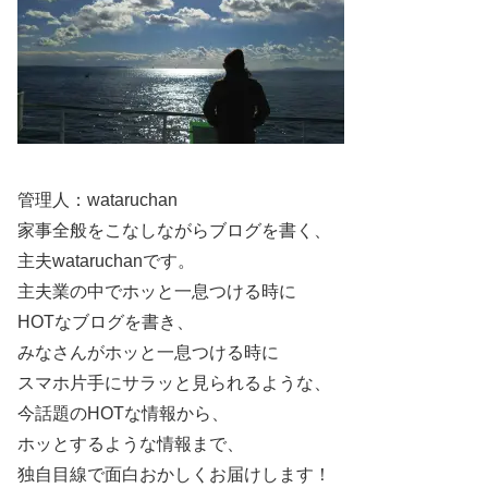
中でも1番新しい情報がRIZINの公式サイトに掲載された
スリーサイズですので、もしかしたらRIZINの測定方法が
ちょっと厳しいのでしょうか!?
管理人：wataruchan
もしくは、荒井つかささんの過去の画像と見比べると、
現
家事全般をこなしながらブログを書く、
在の方が全体的にラインが細くなったと感じた
ので、
主夫wataruchanです。
主夫業の中でホッと一息つける時に
痩せられたことによってスリーサイズやカップ数も少し下
HOTなブログを書き、
がったのかも
しれませんね！
みなさんがホッと一息つける時に
スマホ片手にサラッと見られるような、
今話題のHOTな情報から、
ホッとするような情報まで、
とはいえ、CカップだろうがDカップだろうが、抜群のス
独自目線で面白おかしくお届けします！