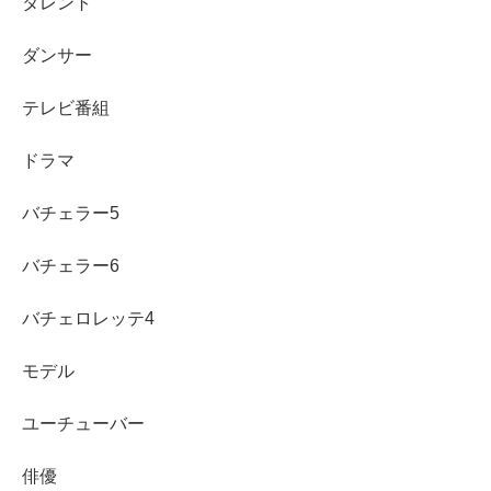
タレント
まだご結婚はされてないようですね！
ダンサー
テレビ番組
とはいえ、荒井つかささんも2022年9月現在で27歳なの
ドラマ
で、
ご結婚されていても不思議ではない年齢
になってきて
いるので、
バチェラー5
いいお相手がいらっしゃれば、結婚の報道もそう遠くはな
バチェラー6
いかもしれませんね！
バチェロレッテ4
モデル
ところで、荒井つかささんがまだ結婚されていないとなる
ユーチューバー
と、彼氏はいるのかなぁということも気になるところです
よね！
俳優