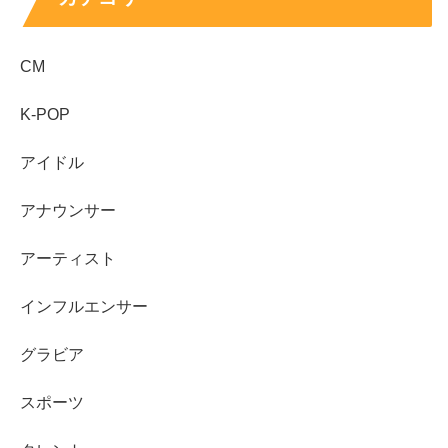
と、思いきや、
撮影会で着用したウェディングドレスだっ
た
ようです。
CM
K-POP
アイドル
調べてみましたが、荒井つかささんが
ご結婚されたという
情報や報道はなく、インスタグラムの画像でも左手の薬指
アナウンサー
に指輪は見られなかった
ので、
アーティスト
恐らくまだ未婚だ
と思われます。
インフルエンサー
上記したインスタグラムのコメント欄でも、「結婚したか
グラビア
と思いました！」や、「電撃報告楽しみにしてます。」と
いうコメントもあったので、
スポーツ