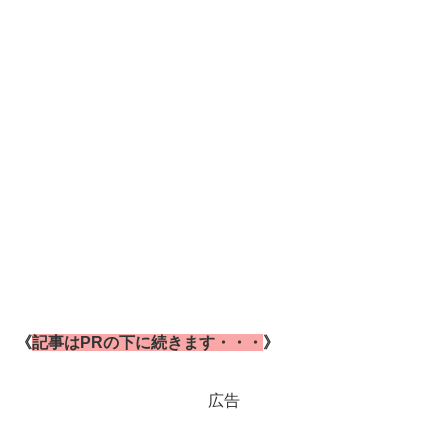
《
記事はPRの下に続きます・・・
》
広告