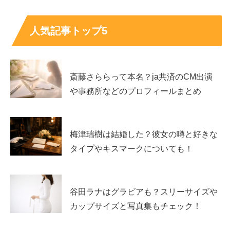
タイルであることには変わないので、
人気記事トップ5
RIZINガールのコスチュームに身を包んだ荒井つかささん
の姿が待ち遠しいですね！
斎藤さららって本名？ja共済のCM出演
や事務所などのプロフィールまとめ
スポンサーリンク
梅津瑞樹は結婚した？彼女の噂と好きな
タイプやキスマークについても！
谷田ラナはグラビアも？スリーサイズや
カップサイズと写真集もチェック！