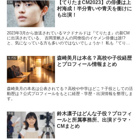
【てりたまCM2023】の俳優は上
CM
村海成！半分青いや青天を衝けに
も出演！
2023年3月から放送されているマクドナルドは『てりたま』の新CM
に出演されている、 吉岡里帆さんの同僚役のイケメン俳優は誰!?
と、気になっている方も多いのではないでしょうか！ 私も『てりた
ま』のCMで初めて知ったので、調べてみると、 上村...
森崎美月は本名？高校や子役経歴
モデル
とプロフィール情報まとめ
森崎美月の本名は公表されてる？高校や中学はどこ？子役としての活
動歴は？公式プロフィールをもとに経歴・学歴・出演情報を整理しま
す。
永瀬ゆずなの本名は？プロフィールと経
歴、代表作まとめ
鈴木凛子はどんな子役？プロフィ
子役
ールと所属事務所、出演ドラマ・
CMまとめ
次に気になるのが「本名なのかしら？」という点です。結