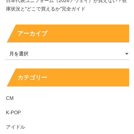
日本代表ユニフォーム（2026アウェイ）が買えない？在
庫状況と“どこで買えるか”完全ガイド
アーカイブ
まとめ
カテゴリー
加藤柚凪
から
永瀬ゆずな
への改名は、公式に「芸名
変更」として発表されています。
改名理由は公表されておらず
、離婚説などを断定す
CM
る根拠はありません。
K-POP
公式表現が「芸名」なので、
本名かどうかは非公表
と理解するのが自然です。
アイドル
プロフィールは、生年月日が2015年6月13日、身長