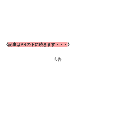
《
記事はPRの下に続きます・・・
》
広告