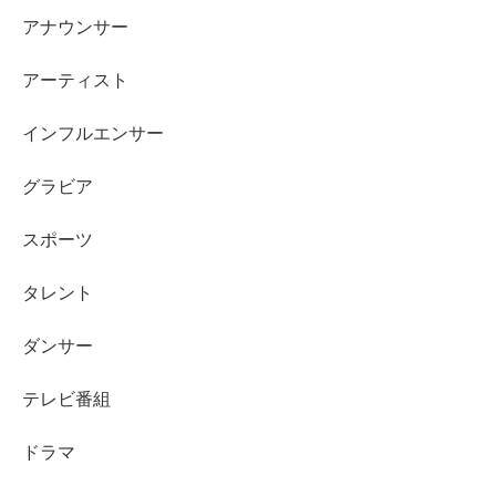
141cm、所属はアットプロダクションです。
アナウンサー
代表作は「監察医 朝顔」桑原つぐみ役、「家庭教師
アーティスト
のトラコ」中村知恵役などが知られています。
現在も出演情報が更新され、ドラマや映画、番組出
インフルエンサー
演が続いています。
CMは第一生命保険、ライオン、東武鉄道など
複数の
グラビア
出演歴
があります。
スポーツ
改名や本名の話題は気になりますが、確かな情報は「公式
タレント
発表」と「出演実績」です。気になる作品があれば、
役名
つきの出演歴
から追うと、永瀬ゆずなさんの成長や魅力が
ダンサー
より分かりやすくなります。
テレビ番組
ドラマ