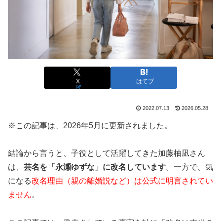
X
はてブ
2022.07.13
2026.05.28
※この記事は、2026年5月に更新されました。
結論から言うと、子役として活躍してきた加藤柚凪さん
は、
芸名を「永瀬ゆずな」に改名しています
。一方で、気
になる
改名理由（親の離婚説など）は公式に明言されてい
ません
。