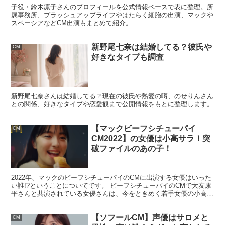
論としては、芸名変更の告知があるため
本名かどうかは公
子役・鈴木凛子さんのプロフィールを公式情報ベースで表に整理。所
属事務所、ブラッシュアップライフやはたらく細胞の出演、マックや
表されていない
と考えるのが自然です。
スペーシアなどCM出演もまとめて紹介。
新野尾七奈は結婚してる？彼氏や
ここでは、公式プロフィールで確認できる基本情報と、加
CM
好きなタイプも調査
藤柚凪時代からの経歴、
代表作として広く知られる出演作
をまとめます。
新野尾七奈さんは結婚してる？現在の彼氏や熱愛の噂、のせりんさん
との関係、好きなタイプや恋愛観まで公開情報をもとに整理します。
本名なの？「芸名変更」から分かること／分から
ないこと
【マックビーフシチューパイ
CM
CM2022】の女優は小高サラ！突
破ファイルのあの子！
公式の告知では「芸名を改名」と表現されています。つま
り、少なくとも
公的に扱われているのは“芸名”である
とい
2022年、マックのビーフシチューパイのCMに出演する女優はいった
うことです。一方で、芸名が本名に近い場合もあれば、ま
い誰!?ということについてです。 ビーフシチューパイのCMで大友康
ったく別の名前の場合もあります。
平さんと共演されている女優さんは、今をときめく若手女優の小高サ
ラ（おだか さら）さんです！ ということで今回...
【ソフールCM】声優はサロメと
CM
永瀬ゆずなさんについては、
本名を明かしている情報は確