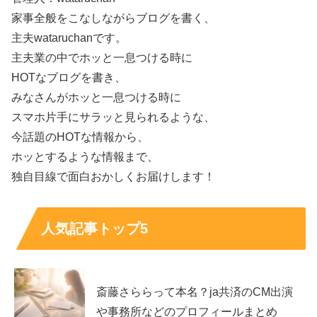
家事全般をこなしながらブログを書く、
ールにはドラマや映画、情報番組などの出演歴が継続して
主夫wataruchanです。
掲載されています。つまり、
改名後も活動が止まったわけ
主夫業の中でホッと一息つける時に
ではなく、現在も子役として稼働している
と考えてよいで
HOTなブログを書き、
しょう。
みなさんがホッと一息つける時に
スマホ片手にサラッと見られるような、
作品ごとに役の雰囲気が変わるのも魅力で、
幅広い役柄を
今話題のHOTな情報から、
経験している点
が強みです。
ホッとするような情報まで、
独自目線で面白おかしくお届けします！
近年の出演ドラマ・映画（役名もチェック）
人気記事トップ5
近年のドラマ出演では、連続テレビ小説への出演や、医療
ミステリー系の作品なども見られます。たとえば、NHK
連続テレビ小説「
あんぱん
」では朝田のぶ（幼少）役のほ
か、中里佳保役としての出演歴も掲載されています。
斎藤さららって本名？ja共済のCM出演
や事務所などのプロフィールまとめ