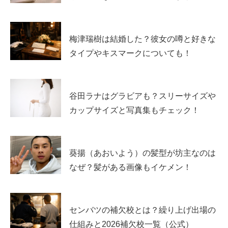
また、テレビ朝日「
天久鷹央の推理カルテ
」第1話では香
川葵役、配信ドラマ「ミッドナイト屋台2」では榊星羅役
など、役名込みで追える出演もあります。映画では「浅田
梅津瑞樹は結婚した？彼女の噂と好きな
家！」佐伯美緒役など、着実に幅を広げています。
タイプやキスマークについても！
出演CMは？企業名・CM名を2〜3本以上ピック
アップ
谷田ラナはグラビアも？スリーサイズや
カップサイズと写真集もチェック！
ドラマ出演と同じくらい見つけやすいのがCMです。永瀬
ゆずなさんは複数社のCM出演歴があり、印象に残る企業
葵揚（あおいよう）の髪型が坊主なのは
案件もあります。
「見たことあるかも」
と思ったら、以下
なぜ？髪がある画像もイケメン！
をチェックしてみてください。
第一生命保険
：「第一でナイト P免」篇
センバツの補欠校とは？繰り上げ出場の
ライオン：「ルックプラス バスタブクレンジング シ
仕組みと2026補欠校一覧（公式）