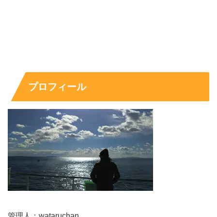
永瀬ゆずなの現在は？最新の出演ドラマ・
映画・CM
「永瀬ゆずなちゃんって現在も子役としてドラマとか出て
プロフィール
る？」という疑問には、出演情報の更新状況を見るのが近
道です。結論として
現在も出演が続いており、ドラマ・映
画・CMまで幅広い活動
が確認できます。
ここでは、近年の出演例と、検索で見落としがちな
CM情
報
もまとめます。
現在も子役で活動中？所属と最新情報
管理人：wataruchan
永瀬ゆずなさんはアットプロダクション所属で、プロフィ