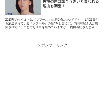
男性の声は誰？うざいと言われる
認できない
ため、「本名はこれ」と断言するのは避けたほ
理由も調査！
うがよいでしょう。
2023年のヤクルトは『ソフール』の新CMについてです。 1月23日か
ら放送されている『ソフール』の新CMと言えば、内田有紀さんが出
永瀬ゆずな プロフィール表（公式プロフィール
演されていることでも注目を集めていますが、 内田有紀さんとやり
とりをする”天の声”の声優さんについても話題に...
中心）
スポンサーリンク
公式に掲載されている項目
を中心にまとめます。
名前
永瀬ゆずな（旧芸名：加藤柚凪）
生年月日
2015年6月13日
身長
141cm
所属事務所
アットプロダクション
血液型
非公表
出身地・趣味特技
非公表