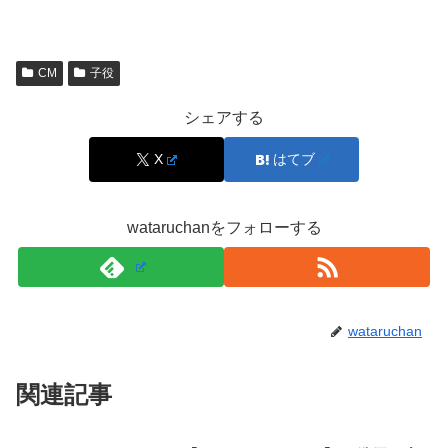
ことがありますが、
離婚を含む家庭事情は本人や関係者か
ら公表されていません
。改名と家庭の出来事を結びつけた
くなる気持ちは自然でも、裏付けがない推測は誤情報につ
CM
子役
ながりやすいです。
シェアする
永瀬ゆずなさんは未成年の子役でもあるため、
プライバシ
X
はてブ
ーを尊重し、公式に出ている情報の範囲で理解する
のが大
切です。
wataruchanをフォローする
スポンサーリンク
wataruchan
関連記事