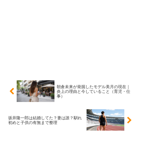
経歴と代表作：ドラマ・映画の主要出演（役どこ
ろつき）
永瀬ゆずなさんは、加藤柚凪名義の頃から話題作に出演
し、改名後も出演歴が積み重なっています。代表作として
挙げられるのが、シリーズで成長を見守られてきた作品や
レギュラー出演作です。中でも
役名がはっきりしている出
演
は、活動の軸をつかむのに役立ちます。
朝倉未来が発掘したモデル美月の現在｜
監察医 朝顔
：桑原つぐみ役
炎上の理由と今していること（育児・仕
事）
家庭教師のトラコ
：中村知恵役
カナカナ
：佳奈花役
坂井隆一郎は結婚してた？妻は誰？馴れ
映画「1秒先の彼」
：レイカ（幼少期）役
初めと子供の有無まで整理
スポンサーリンク