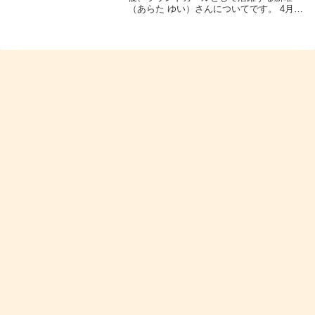
（あらた ゆい）さんについてです。 4月8
日に行われた『Prime Video Presents Live
Boxing 4』にて、那須川天心さんのデビュ
ー戦のラウンド...