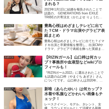
い誰なの...
まれる？
2023年1月1日に結婚を報告されたことで
話題の、 GENERATIONS from EXILE
TRIBEの片寄涼太（かたよせ りょうた）
さんと、女優の土屋太鳳（つちや たお）
さんについてです。 片寄涼太さんと土屋
豊島心桜はめざましテレビに出て
グラビア
太鳳さんについては交際の...
た？CM・ドラマ出演やグラビア表
紙まとめ
豊島心桜はめざましテレビに出てた？イマ
ドキ出演と卒業情報を整理し、出演CMや
ドラマ、グラビアで表紙を飾った実績まで
まとめて紹介します。
【RIZINガール】山口梓は何カッ
スポーツ
プ？事務所や血液型などwikiプロ
フィールも！
『RIZINガール2022』に選出されたことで
も話題の山口梓（やまぐち あずさ）さん
についてです。 山口梓さんは2020年、
2021年に引き続き3年連続で『RIZINガー
ル』に選出されたことでも注目を集めてい
新唯（あらたゆい）は何カップ？
グラビア
ますよね！ ※追記9/25 『R...
水着や私服などかわいい画像もチ
ェック！
レースクイーン、モデル、タレント、女
優、ラウンドガールとして活躍する新唯