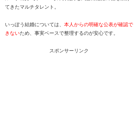
てきたマルチタレント。
れた情報は確認できません
。所属事務所のプロフィールに
は、生年月日、出身地、身長、血液型、趣味・特技などは
掲載されていますが、国籍や家族構成、両親のルーツとい
いっぽう結婚については、
本人からの明確な公表が確認で
った項目は載っていません。
きない
ため、事実ベースで整理するのが安心です。
つまり「ハーフかどうか」は、外見の印象だけで決められ
る話ではなく、
公表がない限り確定できない
という整理が
スポンサーリンク
いちばん安全で正確です。
滝口芽里衣が“ハーフっぽい”と言われる理由
（名前・雰囲気）
ハーフ説が出やすい理由として挙げられがちなのが、まず
「芽里衣（めりい）」という珍しい名前の響きです。さら
にニックネームとして「メリイ」という表記が使われる場
面もあり、カタカナだと海外の名前を連想しやすくなりま
す。
また、雑誌や映像で見せる表情の作り方、目元の印象、肌