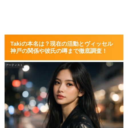
身長については、公式プロフィールでは
163cm
とされる
一方、雑誌のモデルプロフィールでは
165cm
と書かれて
いる場合があります。成長期は数か月で変化することもあ
り、更新時期の違いで数字に差が出るのは珍しくありませ
ん。
Takiの本名は？現在の活動とヴィッセル
迷ったときは、
公式プロフィールの数値を優先
して覚える
神戸の関係や彼氏の噂まで徹底調査！
のがわかりやすいです。年齢は2008年11月4日生まれなの
で、2026年3月時点で17歳です。
アーティスト
デビューのきっかけと芸能経歴（モデルから
女優へ）
滝口芽里衣さんがこの世界に入ったきっかけとして、公の
インタビューでは「小学生のときに事務所にスカウトされ
た」旨が語られています。そこからモデル活動を広げ、ニ
コ☆プチ専属モデルとしての期間を経て、ミスセブンティ
ーン2022に選ばれSeventeen専属モデルとして活動して