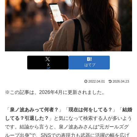
「滝口芽里衣さんはハーフなの？」という疑問は、名前の
印象や透明感のある雰囲気から自然に生まれやすい話題で
X
はてブ
す。
一方で、ルーツに関わる情報はプライベート性が高く、本
2022.04.01
2026.04.23
人や事務所が公表していないケースも少なくありません。
※この記事は、2026年4月に更新されました。
ここでは、
ハーフ説の結論
と、そう言われる背景、そして
見方のポイントを整理します。
「
泉ノ波あみって何者？
」「
現在は何をしてる？
」「
結婚
結論｜滝口芽里衣の「ハーフ」は公表されて
してる？引退した？
」と気になって検索する人が多いよう
いる？
です。結論から言うと、泉ノ波あみさんは“元ガールズグ
ループ出身”で、SNSでの表現力も武器に活躍の幅を広げ
現時点で、滝口芽里衣さんがハーフであると公式に明記さ