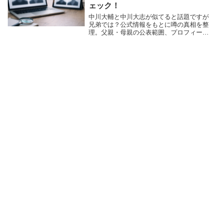
でますね...
ェック！
生年月
2008年11月4日
中川大輔と中川大志が似てると話題ですが
日
兄弟では？公式情報をもとに噂の真相を整
理。父親・母親の公表範囲、プロフィール
年齢
17歳（2026年3月時点）
表、代表作もあわせて紹介します。
出身地
東京都
身長
163cm（公式）※媒体で165cm表記もあり
血液型
B型
読書、物作り、空の写真を撮ること（ほか媒体で映画鑑賞な
趣味
どの記載あり）
特技
テニス、両手で同時に字を書くこと
所属事
スターダストプロモーション
務所
主な肩
Seventeen専属モデル（ミスセブンティーン2022）
書
身長163cm？165cm？年齢とあわせて“差”も
整理