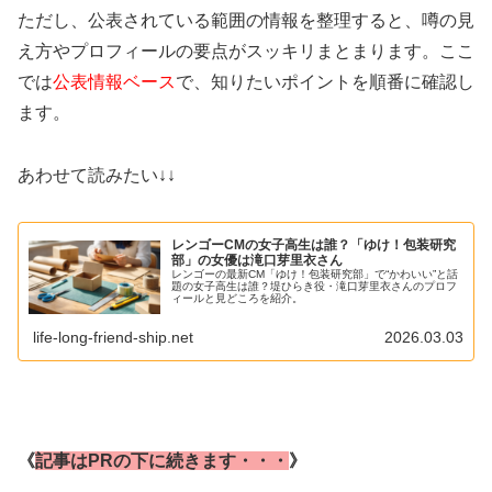
ただし、公表されている範囲の情報を整理すると、噂の見
え方やプロフィールの要点がスッキリまとまります。ここ
では
公表情報ベース
で、知りたいポイントを順番に確認し
ます。
あわせて読みたい↓↓
レンゴーCMの女子高生は誰？「ゆけ！包装研究
部」の女優は滝口芽里衣さん
レンゴーの最新CM「ゆけ！包装研究部」で“かわいい”と話
題の女子高生は誰？堤ひらき役・滝口芽里衣さんのプロフ
ィールと見どころを紹介。
life-long-friend-ship.net
2026.03.03
《
記事はPRの下に続きます・・・
》