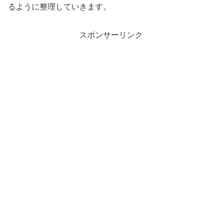
るように整理していきます。
スポンサーリンク
まとめ
滝口芽里衣さんがハーフかどうかは公式に明記がな
く断定できません