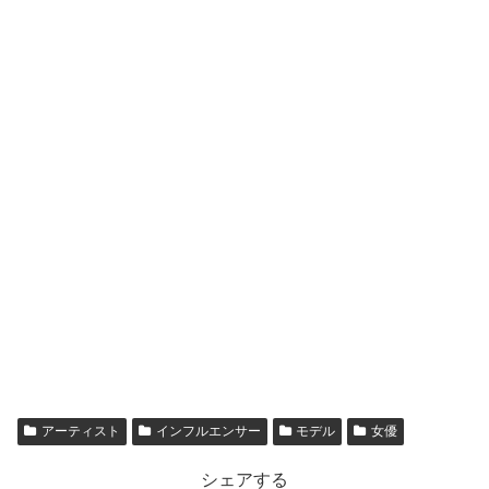
ながりません。
「メリイ」表記はなぜ？呼び名・表記ゆれを
整理
検索で混乱しやすいのが「芽里衣」「めりい」「メリイ」
といった表記ゆれです。雑誌プロフィールではニックネー
ムとして「メリイ」表記が見られ、親しみやすい呼び名と
して使われていると考えると自然です。
結論としては、
漢字フルネームが基本で、カタカナはニッ
クネーム的に使われる
という見方がわかりやすいです。
基本表記
：滝口芽里衣（公式プロフィールなど）
読み：たきぐち めりい
ニックネーム例：メリイ、めりちゃん、めりたん
スポンサーリンク
アーティスト
インフルエンサー
モデル
女優
シェアする