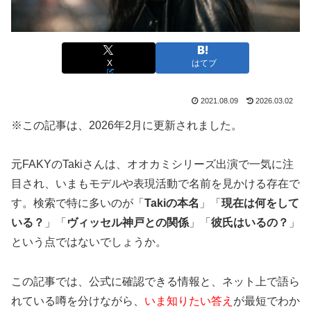
います。
女優としても映画やドラマ、CMに出演し、経験を重ねて
います。
モデルの表現力が映像の場でも強み
になりやす
X
はてブ
く、役柄の幅が広がっていく流れが見えます。
スカウト
をきっかけに芸能活動を開始
2021.08.09
2026.03.02
ニコ☆プチ専属モデルとして活動
ミスセブンティーン2022に選出、Seventeen専属モ
※この記事は、2026年2月に更新されました。
デルへ
映画「バイオレンスアクション」「正欲」などに出
元FAKYのTakiさんは、オオカミシリーズ出演で一気に注
演
目され、いまもモデルや表現活動で名前を見かける存在で
ドラマ・配信作品・CMなど活動領域を拡大
す。検索で特に多いのが「
Takiの本名
」「
現在は何をして
スポンサーリンク
いる？
」「
ヴィッセル神戸との関係
」「
彼氏はいるの？
」
という点ではないでしょうか。
この記事では、公式に確認できる情報と、ネット上で語ら
れている噂を分けながら、
いま知りたい答え
が最短でわか