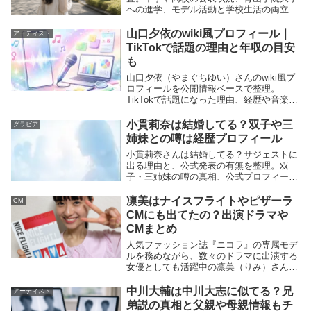
への進学、モデル活動と学校生活の両立を
ルと芸能経歴
紹介します。
山口夕依のwiki風プロフィール｜
アーティスト
ここからは「身長は？年齢は？wikiみたいに一覧で見た
TikTokで話題の理由と年収の目安
い」というニーズに合わせて、公表情報をまとめます。ポ
も
イントは、媒体によって身長表記に差が出る場合があるこ
山口夕依（やまぐちゆい）さんのwiki風プ
ロフィールを公開情報ベースで整理。
と、そして成長期のプロフィールは更新タイミングで数字
TikTokで話題になった理由、経歴や音楽活
動、年収の目安の考え方まで分かりやすく
が変わりやすいことです。
解説します。
小貫莉奈は結婚してる？双子や三
グラビア
さらに、モデルとしての歩みと女優活動の広がりを知る
姉妹との噂は経歴プロフィール
と、
滝口芽里衣さんの“今”
がつかみやすくなります。
小貫莉奈さんは結婚してる？サジェストに
出る理由と、公式発表の有無を整理。双
滝口芽里衣のwiki風プロフィール（公式情報
子・三姉妹の噂の真相、公式プロフィール
の表で経歴も紹介します。
を表で整理）
凛美はナイスフライトやピザーラ
CM
CMにも出てたの？出演ドラマや
プロフィールは公式に掲載されている項目を中心
に整理し
CMまとめ
ます。未掲載の項目は「非公表」としてまとめます。
最新
人気ファッション誌『ニコラ』の専属モデ
ルを務めながら、数々のドラマに出演する
は公式プロフィールの更新内容
が基準になります。
女優としても活躍中の凛美（りみ）さんに
ついてです。 凛美さんと言えば、先日、
項目
内容
2022年度の高校サッカー18代目応援マネ
中川大輔は中川大志に似てる？兄
アーティスト
ージャーに抜擢されたことでも話題を呼ん
名前
滝口 芽里衣（たきぐち めりい）
弟説の真相と父親や母親情報もチ