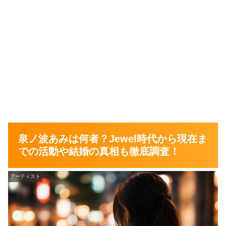
滝口芽里衣の本名は？公式表記からわかること
「芽里衣（めりい）」は珍しい？名前の由来と読み
方
「メリイ」表記はなぜ？呼び名・表記ゆれを整理
滝口芽里衣の身長・年齢などwikiプロフィールと芸能
経歴
滝口芽里衣のwiki風プロフィール（公式情報を表で
整理）
身長163cm？165cm？年齢とあわせて“差”も整理
デビューのきっかけと芸能経歴（モデルから女優
へ）
泉ノ波あみは何者？Jewel時代から現在ま
まとめ
での活動や結婚の真相も徹底調査！
滝口芽里衣はハーフ？公表情報からわかるこ
アーティスト
と