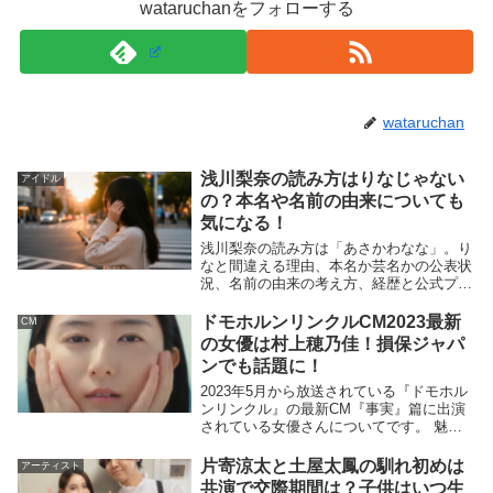
wataruchanをフォローする
wataruchan
浅川梨奈の読み方はりなじゃない
アイドル
の？本名や名前の由来についても
気になる！
浅川梨奈の読み方は「あさかわなな」。り
なと間違える理由、本名か芸名かの公表状
況、名前の由来の考え方、経歴と公式プロ
フィールを整理。
ドモホルンリンクルCM2023最新
CM
の女優は村上穂乃佳！損保ジャパ
ンでも話題に！
2023年5月から放送されている『ドモホル
ンリンクル』の最新CM『事実』篇に出演
されている女優さんについてです。 魅惑
的な音楽と、心地よいトーンのナレーショ
ン、その中でもセリフはありませんが青空
片寄涼太と土屋太鳳の馴れ初めは
アーティスト
の下一際存在感を放つ美しい女性はいった
共演で交際期間は？子供はいつ生