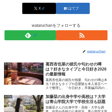
X
はてブ
wataruchanをフォローする
wataruchan
葛西杏也菜の彼氏や匂わせの噂
モデル
は？好きなタイプと今日好き2026
の最新情報
葛西杏也菜の彼氏や熱愛、匂わせの噂は本
当？好きなタイプや恋愛観を本人発言ベー
スで整理し、「今日好き」卒業編2026の出
演と結果の見方もまとめます。
加藤栞の出身中学や高校は？大学
モデル
は青山学院大学で学校生活も話題
加藤栞さんの出身中学・高校・大学を調
滝口芽里衣の身長・年齢などwikiプロフィー
査。中学や高校の公表状況、青山学院大学