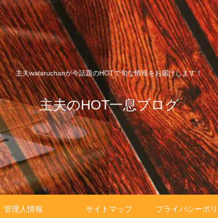
主夫wataruchanが今話題のHOTで旬な情報をお届けします！
主夫のHOT一息ブログ
管理人情報
サイトマップ
プライバシーポリ