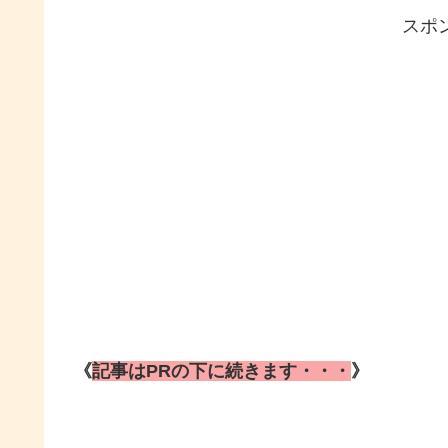
スポ
《
記事はPRの下に続きます・・・
》