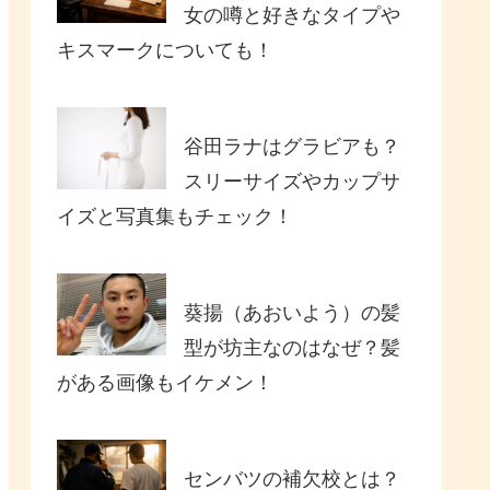
女の噂と好きなタイプや
キスマークについても！
谷田ラナはグラビアも？
スリーサイズやカップサ
イズと写真集もチェック！
葵揚（あおいよう）の髪
型が坊主なのはなぜ？髪
がある画像もイケメン！
センバツの補欠校とは？