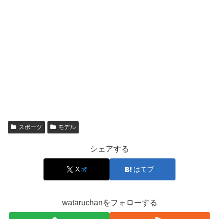
らも、
165cm以上はありそうなほど抜群のスタイルを誇っている
ので、
RIZINガールとしてリングを歩く姿はきっと一際目を引く
こと間違いないでしょうね！
スポーツ
モデル
スポンサーリンク
シェアする
X
はてブ
wataruchanをフォローする