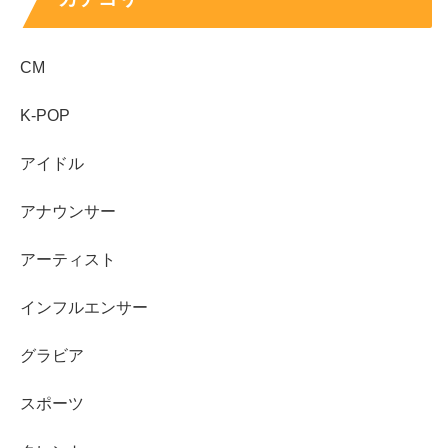
CM
K-POP
アイドル
アナウンサー
出典元：
https://nutsnuts.jp/
アーティスト
インフルエンサー
プロフィール
グラビア
スポーツ
芸 名：
あおぽん