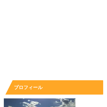
出典元：https://www.instagram.com/p/Chw2czNJZpa/
いかがでしょうか？
1年前の動画のあおぽんさんと比べると、まだまだ細いと
は思いますが、
少しふっくらされた印象で健康的
ですよ
ね？少し筋肉もついた感じもしませんか？
恐らく現在の体重は45kg前後くらい
ではないでしょう
か。
プロフィール
動画内では「筋肉をつけたい」とも語られていたので、も
しかしたらRIZINガールのためにジムなどに通ってトレー