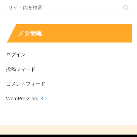
ルオーディション』でグランプリを獲得
されて、
現在は人気ギャルファッション誌『nuts』の専属モデル
として活躍中！
メタ情報
「nuts」専属モデルの田向星華さんや”かとみか”さんについてはこちら↓↓
ログイン
田向星華はハーフ？両親の国籍は？本名・名前の
由来と年収もまとめて紹介
投稿フィード
田向星華はハーフなのかを公表情報ベースで整理。両親の
国籍、本名と名前の由来、収入源から見る年収の目安ま
で、噂と事実を分けて解説します。
コメントフィード
life-long-friend-ship.net
WordPress.org
かとみかはどこのハーフ？本名や年齢などのwiki
プロフィールを調査！
人気ギャル雑誌『nuts』の専属モデルを務める”かとみ
か”さんについてです。 人気ギャル雑誌『nuts』の専属モ
デルでありながら2児の母でハーフモデルとしても知られ
る”かとみか”さんが、 5月30日放送の『踊る！さんま御
殿！！』に出演されま...