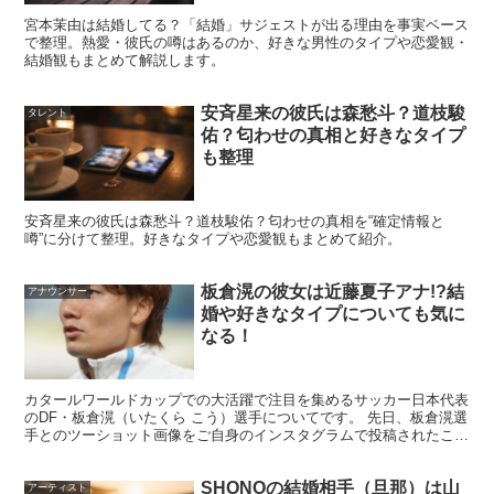
型なので「少し痩せすぎでは？」と心配になってしまい、
宮本茉由は結婚してる？「結婚」サジェストが出る理由を事実ベース
で整理。熱愛・彼氏の噂はあるのか、好きな男性のタイプや恋愛観・
結婚観もまとめて解説します。
体重はどれくらいあるのか
も気になり調べてみました。
安斉星来の彼氏は森愁斗？道枝駿
タレント
佑？匂わせの真相と好きなタイプ
も整理
あおぽんさんは専属モデルを務める『nuts』の公式プロフ
安斉星来の彼氏は森愁斗？道枝駿佑？匂わせの真相を“確定情報と
ィールなどでは体重を公表されていませんが、
噂”に分けて整理。好きなタイプや恋愛観もまとめて紹介。
板倉滉の彼女は近藤夏子アナ!?結
アナウンサー
過去に『nuts』のYouTubeチャンネルの
『抜き打ち体重チ
婚や好きなタイプについても気に
ェック』という企画で体重を公表されていました！
なる！
カタールワールドカップでの大活躍で注目を集めるサッカー日本代表
のDF・板倉滉（いたくら こう）選手についてです。 先日、板倉滉選
手とのツーショット画像をご自身のインスタグラムで投稿されたこと
で、 TBSの近藤夏子（こんどう かこ）アナが「彼...
SHONOの結婚相手（旦那）は山
アーティスト