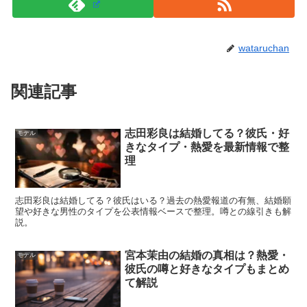
wataruchan
関連記事
志田彩良は結婚してる？彼氏・好
モデル
きなタイプ・熱愛を最新情報で整
理
志田彩良は結婚してる？彼氏はいる？過去の熱愛報道の有無、結婚願
望や好きな男性のタイプを公表情報ベースで整理。噂との線引きも解
説。
体重は○○kgでガリガリで痩せすぎ!?
宮本茉由の結婚の真相は？熱愛・
モデル
彼氏の噂と好きなタイプもまとめ
て解説
スタイルは抜群に見えるあおぽんさんですが、かなり痩せ