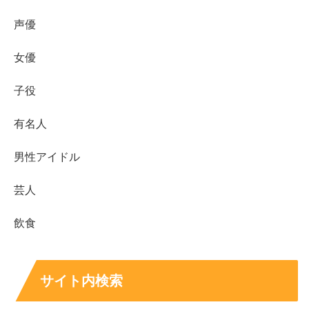
趣 味：
アニメ鑑賞、コスプレ
声優
特 技：
軟式テニス
女優
子役
有名人
小顔でスタイルも抜群で、整った顔立ちで超絶かわいいで
すよね！
男性アイドル
芸人
そんなあおぽんさんは、めちゃくちゃポジティブで明るく
人懐っこい性格なんだとか！
飲食
サイト内検索
あおぽんさんは2021年に開催された
『第3回nuts専属モデ