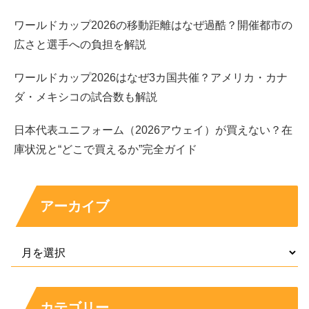
あおぽんさんの彼氏やすっぴん画像や姉についてはこちら↓↓
ワールドカップ2026の移動距離はなぜ過酷？開催都市の
広さと選手への負担を解説
あおぽんの彼氏や好きなタイプは？すっぴん画像
や姉もかわいいって本当？
ワールドカップ2026はなぜ3カ国共催？アメリカ・カナ
『RIZINガール2022』に選出されたことでも注目を集め
る”あおぽん”さんについてです。 あおぽんさんは2021年に
ダ・メキシコの試合数も解説
開催された『第3回nuts専属モデルオーディション』にて
グランプリを獲得されたという経歴を持ち、 現在は人気姉
ギャル雑誌『...
life-long-friend-ship.net
2022.09.05
日本代表ユニフォーム（2026アウェイ）が買えない？在
庫状況と“どこで買えるか”完全ガイド
あおぽんのwikiプロフィール
アーカイブ
カテゴリー