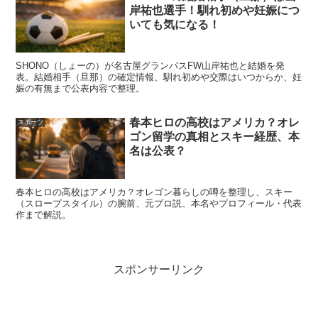
岸祐也選手！馴れ初めや妊娠につ
いても気になる！
SHONO（しょーの）が名古屋グランパスFW山岸祐也と結婚を発
表。結婚相手（旦那）の確定情報、馴れ初めや交際はいつからか、妊
娠の有無まで公表内容で整理。
春本ヒロの高校はアメリカ？オレ
スポーツ
ゴン留学の真相とスキー経歴、本
名は公表？
こちらの動画は2021年の6月に投稿されたものなので、お
よそ1年前になりますが、
春本ヒロの高校はアメリカ？オレゴン暮らしの噂を整理し、スキー
（スロープスタイル）の腕前、元プロ説、本名やプロフィール・代表
作まで解説。
当時のあおぽんさんの体重は、なんと
41.1kg
！！
これは痩せすぎちゃいますか!?
スポンサーリンク
しかも動画内では
一番痩せている時で38kg
と語られてい