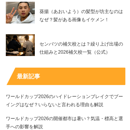
んご本人が公表されていました。
葵揚（あおいよう）の髪型が坊主なのは
なぜ？髪がある画像もイケメン！
”林葵”という漢字二文字の字面もかっこいいですし、なん
だか女優さんの芸名みみたいな名前ですね！
センバツの補欠校とは？繰り上げ出場の
仕組みと2026補欠校一覧（公式）
現在は人気ギャル雑誌のモデルなので”あおぽん”というニ
ックネームもかわいいですが、
最新記事
今後もし女優業などにもトライする時が来たら、ぜひ本名
ワールドカップ2026のハイドレーションブレイクでブー
の”林葵”で活動して欲しいものですね～！
イングはなぜ？いらないと言われる理由も解説
大河ドラマのエンドロールとかに”林葵”ってあったらかっ
ワールドカップ2026の開催都市は暑い？気温・標高と選
こいいだろうな～。
手への影響を解説