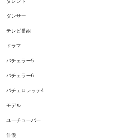
タレント
本 名：
林葵（はやし あおい）
ダンサー
生年月日：
1999年5月28日 23歳
（2022年8月現在）
テレビ番組
出 身：
千葉県
ドラマ
バチェラー5
血 液 型：
A型
バチェラー6
身 長：
157cm
バチェロレッテ4
体 重：
41.1kg（2021年6月当時）現在は恐らく4
モデル
5kg前後
ユーチューバー
所 属：
nuts（ナッツ）
俳優