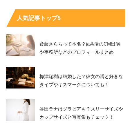
人気記事トップ5
斎藤さららって本名？ja共済のCM出演
や事務所などのプロフィールまとめ
あおぽんの本名は林葵？
梅津瑞樹は結婚した？彼女の噂と好きな
続いて、
あおぽんさんの本名
についても気になったので調
タイプやキスマークについても！
べてみました！
あおぽんさんの本名は
”林葵（はやし あおい）”
さんで
谷田ラナはグラビアも？スリーサイズや
す！
カップサイズと写真集もチェック！
『nuts』のYouTubeチャンネルの動画内で、あおぽんさ