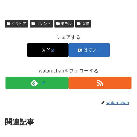
グラビア
タレント
モデル
女優
シェアする
X
はてブ
wataruchanをフォローする
引用元：
https://twitter.com/UQaBGyOmypiJjET/status/1556438903833653248
wataruchan
関連記事