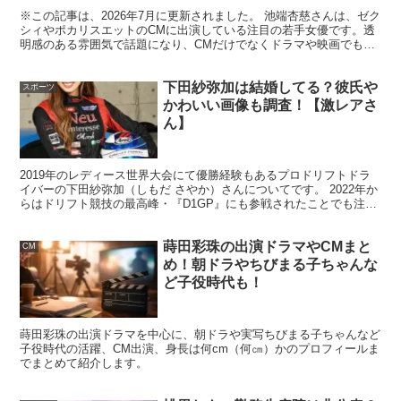
※この記事は、2026年7月に更新されました。 池端杏慈さんは、ゼク
シィやポカリスエットのCMに出演している注目の若手女優です。透
確かに可愛いですよね…
明感のある雰囲気で話題になり、CMだけでなくドラマや映画でも存
在感を広げています。 「ゼクシィのCMに出ている...
下田紗弥加は結婚してる？彼氏や
スポーツ
かわいい画像も調査！【激レアさ
ん】
特に吉田あかりさんが2022年の8月に『サンデージャポ
ン』に出演した際には、かなり露出度の高いピンクの衣装
2019年のレディース世界大会にて優勝経験もあるプロドリフトドラ
で登場し、
イバーの下田紗弥加（しもだ さやか）さんについてです。 2022年か
らはドリフト競技の最高峰・『D1GP』にも参戦されたことでも注目
を集め、 地上波バラエティー『激レアさんを連...
蒔田彩珠の出演ドラマやCMまと
CM
め！朝ドラやちびまる子ちゃんな
ど子役時代も！
蒔田彩珠の出演ドラマを中心に、朝ドラや実写ちびまる子ちゃんなど
子役時代の活躍、CM出演、身長は何cm（何㎝）かのプロフィールま
でまとめて紹介します。