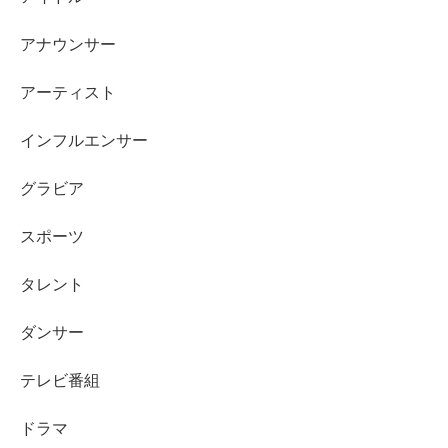
である可能性は低そう
ですかね～。
アナウンサー
アーティスト
18歳（2022年10月現在）にしてこのスタイルはかなり日
インフルエンサー
本人離れしていますし、海外の女性でよく見かけるような
グラビア
スタイルですので、
スポーツ
ハーフである可能性も無きにしも非ずといったところでし
ょうか。
タレント
ダンサー
テレビ番組
スポンサーリンク
ドラマ