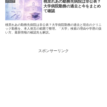
桃里れあの勤務先病院は非公表？
グラビア
大学病院勤務の過去と今をまとめ
て確認
桃里れあの勤務先病院は非公表？大学病院勤務の過去と現在のクリニ
ック勤務を、本人発言の範囲で整理。「大学」検索の理由や学歴の扱
い方、最新情報の確認先も解説。
出典元：https://twitter.com/takeshi_squire/status/1556161706426269696
スポンサーリンク
「可愛い！」というコメントはもちろん、「セクシーすぎ
る」、「バスタオルかと思った！」、「目のやり場に困
る」などなど、
大反響だったようです！