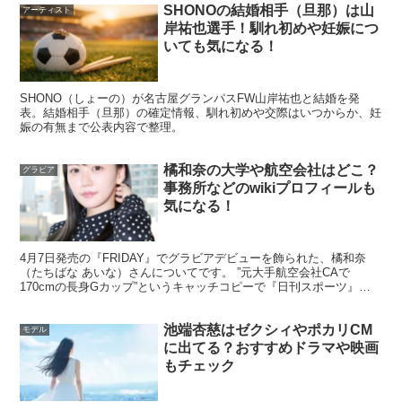
SHONOの結婚相手（旦那）は山
アーティスト
岸祐也選手！馴れ初めや妊娠につ
いても気になる！
SHONO（しょーの）が名古屋グランパスFW山岸祐也と結婚を発
表。結婚相手（旦那）の確定情報、馴れ初めや交際はいつからか、妊
娠の有無まで公表内容で整理。
引用元：https://twitter.com/sekretarin1/status/1559759866838650880
橘和奈の大学や航空会社はどこ？
グラビア
事務所などのwikiプロフィールも
気になる！
4月7日発売の『FRIDAY』でグラビアデビューを飾られた、橘和奈
（たちばな あいな）さんについてです。 ”元大手航空会社CAで
170cmの長身Gカップ”というキャッチコピーで『日刊スポーツ』を
含む各ニュース会社で記事になっている話題の橘和...
このように、
「可愛い！」や、「セクシー！」や、「カッ
池端杏慈はゼクシィやポカリCM
モデル
コいい！」などなど、
絶賛の嵐
なのです！
に出てる？おすすめドラマや映画
もチェック