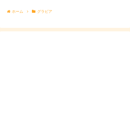
ホーム
グラビア
韓国のハーフなの？
続いて、吉田あかりさんの
韓国のハーフ説
についてです。
というのも、吉田あかりさんのインスタグラムを覗いてい