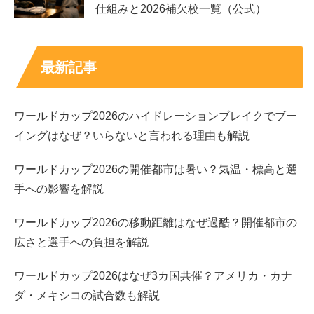
仕組みと2026補欠校一覧（公式）
確かに吉田あかりさんは
韓国のアイドルグループにいても
不思議ではないようなスタイルと顔立ち
も持ち合わせてい
ますよね！
最新記事
ワールドカップ2026のハイドレーションブレイクでブー
イングはなぜ？いらないと言われる理由も解説
そこで、吉田あかりさんのご両親について調べてみたので
すが、
ご両親についての情報も公表されていない
ようで、
ワールドカップ2026の開催都市は暑い？気温・標高と選
手への影響を解説
ワールドカップ2026の移動距離はなぜ過酷？開催都市の
広さと選手への負担を解説
ワールドカップ2026はなぜ3カ国共催？アメリカ・カナ
ダ・メキシコの試合数も解説