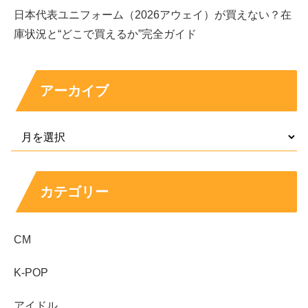
日本代表ユニフォーム（2026アウェイ）が買えない？在
庫状況と“どこで買えるか”完全ガイド
出典元：https://twitter.com/a_ponnnnn/status/1570020734453575686
アーカイブ
「ママと韓国料理食べた」というツイートくらいしか見当
たりませんでした。（笑）
カテゴリー
CM
ご両親についての情報がないので、ハーフかどうかの特定
には至りませんでしたが、
K-POP
なんの情報もないということは、吉田あかりさんがハーフ
アイドル