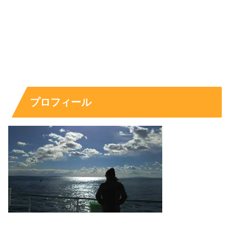
ると、
かなりハーフっぽい画像
を発見。
プロフィール
出典元：https://www.instagram.com/p/CifIuzhJjDf/