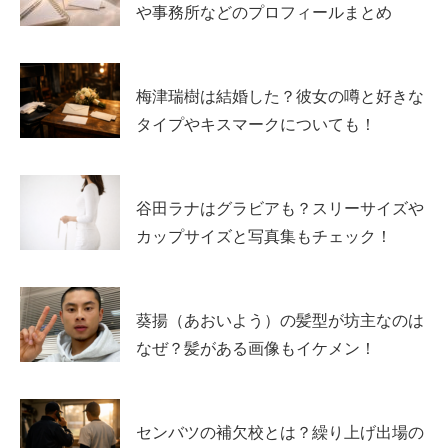
や事務所などのプロフィールまとめ
中にはこのようなツイートも。
梅津瑞樹は結婚した？彼女の噂と好きな
タイプやキスマークについても！
谷田ラナはグラビアも？スリーサイズや
カップサイズと写真集もチェック！
葵揚（あおいよう）の髪型が坊主なのは
引用元：https://twitter.com/han_gohanvv/status/1583053966606495745
なぜ？髪がある画像もイケメン！
センバツの補欠校とは？繰り上げ出場の