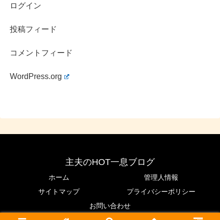
ログイン
B77・W56・H84
スリーサイズ：
投稿フィード
アンダーバストの記載はないので具体的な数値を特定する
コメントフィード
ことは出来ませんが、
WordPress.org
ウエストの56cmを目安にアンダーを60cmとしても、トッ
プの77cmとの差は17cmとなるので、
Dカップ
恐らく
くらいはあるのではないでしょうか。
主夫のHOT一息ブログ
ホーム
管理人情報
そこで、吉田あかりさんの
カップ数が分かりやすい画像
を
サイトマップ
プライバシーポリシー
見てみましょう。
お問い合わせ