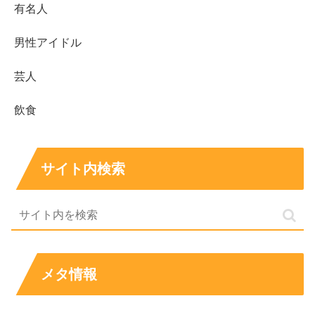
カップ数や水着画像も気になる！
有名人
男性アイドル
続いて、吉田あかりさんの
カップ数や水着画像
についてで
す。
芸人
飲食
日本人離れしていて抜群すぎるスタイルを誇る吉田あかり
サイト内検索
さんですので、気になるのがスリーサイズやカップ数です
が、
調べてみると、吉田あかりさんの所属事務所である
『Viivo』の公式ホームページにスリーサイズが記載され
メタ情報
ていました。