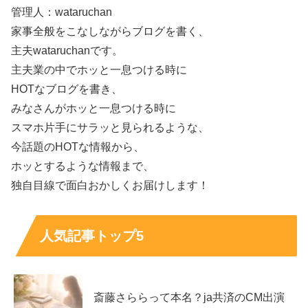
管理人：wataruchan
家事全般をこなしながらブログを書く、
主夫wataruchanです。
主夫業の中でホッと一息つける時に
タイやフィリピン、もしくはブラジルなど、エキゾチック
HOTなブログを書き、
な血が入っていても不思議ではないような顔立ちに見えま
みなさんがホッと一息つける時に
せんか？
スマホ片手にサラッと見られるような、
今話題のHOTな情報から、
もちろん画像に寄りけりなのですが、
やや彫の深い顔立ち
ホッとするような情報まで、
や厚めの唇などから、個人的には「ハーフなのかな？」
と
独自目線で面白おかしくお届けします！
思ったのですが、
吉田あかりさんがハーフだという情報はどこにも見当たら
人気記事トップ5
ない
んですね～。
メイクにもよるんですかね～。
斎藤さららって本名？ja共済のCM出演