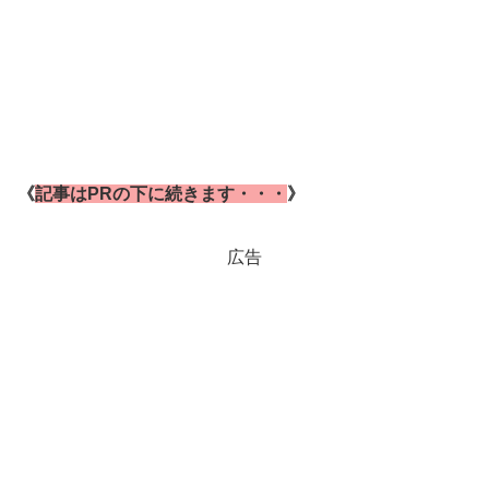
《
記事はPRの下に続きます・・・
》
広告