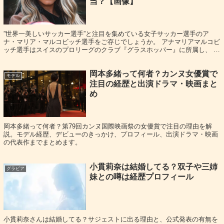
当？【画像】
”世界一美しいサッカー選手”と注目を集めている女子サッカー選手のア
ナ・マリア・マルコビッチ選手をご存じでしょうか。 アナマリアマルコビ
ッチ選手はスイスのプロリーグのクラブ『グラスホッパー』に所属し、 ク
ロアチア代表にも選出されプレーするプロ...
岡本多緒って何者？カンヌ女優賞で
モデル
注目の経歴と出演ドラマ・映画まと
め
田中涼星の経歴・プロフィールと出演作品
まとめ
岡本多緒って何者？第79回カンヌ国際映画祭の女優賞で注目の理由を解
説。モデル経歴、デビューのきっかけ、プロフィール、出演ドラマ・映画
の代表作までまとめます。
恋愛の話題が気になって検索した人ほど、「結局どんな俳
小貫莉奈は結婚してる？双子や三姉
グラビア
優さんなの？」も一緒に押さえておくと、見方が変わりま
妹との噂は経歴プロフィール
す。ここでは公式プロフィールを表で整理し、代表的な出
演作や活動の流れを、
舞台中心の活躍
が分かる形でまとめ
ます。
小貫莉奈さんは結婚してる？サジェストに出る理由と、公式発表の有無を