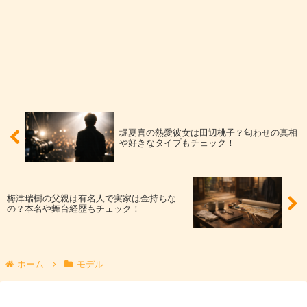
田中涼星さんは、舞台を中心に着実にキャリアを重ねてき
た俳優です。代表的な流れとしては、舞台作品への出演を
重ねながら、ミュージカルや2.5次元作品でも存在感を広
げていきました。
特に印象に残りやすいのは、人気シリーズへの参加が続い
堀夏喜の熱愛彼女は田辺桃子？匂わせの真相
や好きなタイプもチェック！
た点で、
『ミュージカル・テニスの王子様』や
『MANKAI STAGE A3!』などの舞台で活躍
しています。
梅津瑞樹の父親は有名人で実家は金持ちな
の？本名や舞台経歴もチェック！
高身長でスタイルが良い一方、コミカルさや親しみやすさ
のある役もこなしていて、作品ごとに表情が変わるタイ
プ。舞台ファンから支持されやすい“積み上げ型”の俳優像
ホーム
モデル
が見えてきます。