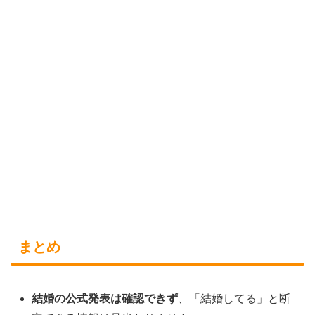
田中涼星の結婚・彼女・熱愛は？いま分か
る範囲を整理
まとめ
検索候補に「結婚」が出ると不安になりますが、まずは落
ち着いて確認したいところです。このパートでは、
公式に
公表されている情報
と、ネット上で広がりやすい噂の扱い
結婚の公式発表は確認できず
、「結婚してる」と断
方を分けて整理します。断定できない話は避け、確かな情