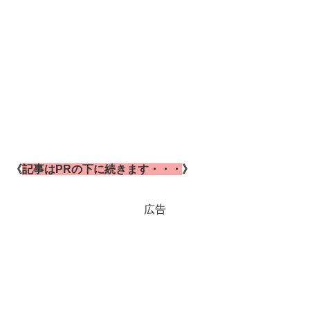
《
記事はPRの下に続きます・・・
》
広告