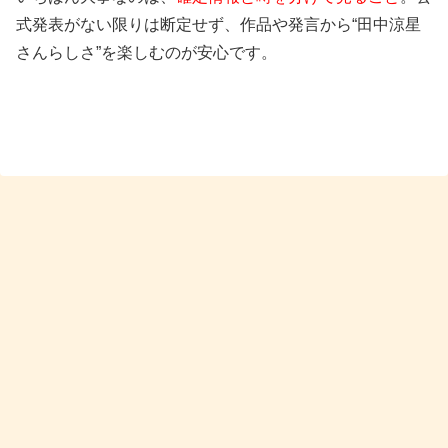
彼女の噂や熱愛報道は？信頼できる情報だけ
式発表がない限りは断定せず、作品や発言から“田中涼星
さんらしさ”を楽しむのが安心です。
「彼女がいるの？」「熱愛報道は？」という点も気になり
ますが、結論としては
交際を裏づける確かな報道や本人の
交際公表は確認しにくい
です。舞台やドラマで共演が多い
俳優さんほど、仲の良いやり取りやオフショットだけで憶
測が広がることがあります。
とはいえ、プライベートは本人の領域で、第三者の推測だ
けでは事実とは言えません。ネット上で「熱愛」という言
葉が出ていても、根拠がはっきりしないものは距離を置く
のが安心です。
気持ちとしては知りたいけれど、確定情報がない限りは
噂
は噂
として扱うのが一番トラブルが少ない見方です。