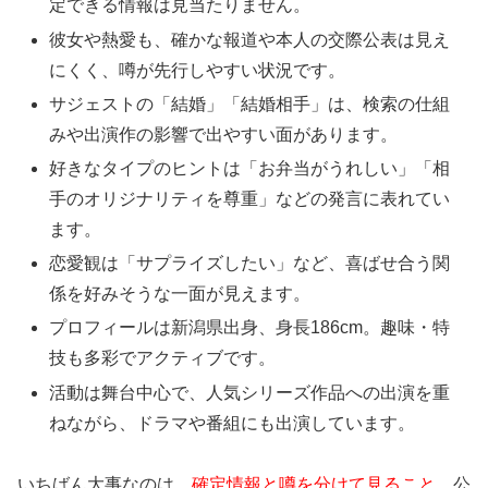
定できる情報は見当たりません。
報だけを軸に見ていきましょう。
彼女や熱愛も、確かな報道や本人の交際公表は見え
にくく、噂が先行しやすい状況です。
田中涼星は結婚してる？公式発表の有無
サジェストの「結婚」「結婚相手」は、検索の仕組
みや出演作の影響で出やすい面があります。
現時点で、田中涼星さんが
結婚したと本人が発表した形跡
好きなタイプのヒントは「お弁当がうれしい」「相
は見当たりません
。公式プロフィールや所属先の情報に
手のオリジナリティを尊重」などの発言に表れてい
「結婚」「配偶者」などの記載もなく、少なくとも“公表
ます。
されている結婚”という形では確認できない状況です。
恋愛観は「サプライズしたい」など、喜ばせ合う関
係を好みそうな一面が見えます。
芸能人の結婚は、本人コメントや所属事務所の告知など
プロフィールは新潟県出身、身長186cm。趣味・特
「公式ルート」で発表されることが多いので、まずはそこ
技も多彩でアクティブです。
を基準に考えるのが安全です。もし今後動きがある場合
活動は舞台中心で、人気シリーズ作品への出演を重
も、最初に出るのは公式の告知になりやすいので、焦って
ねながら、ドラマや番組にも出演しています。
噂に引っ張られないのがポイントです。
いちばん大事なのは、
確定情報と噂を分けて見ること
。公