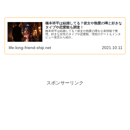
目次
田中涼星の結婚・彼女・熱愛は？いま分かる範囲を整
理
橋本祥平は結婚してる？彼女や熱愛の噂と好きな
田中涼星は結婚してる？公式発表の有無
タイプや恋愛観も調査！
橋本祥平は結婚してる？彼女や熱愛の噂を公表情報で整
彼女の噂や熱愛報道は？信頼できる情報だけ
理。好きな女性のタイプや恋愛観、理想のデートもインタ
ビュー発言から紹介。
「結婚」「結婚相手」がサジェストに出る理由
life-long-friend-ship.net
2021.10.11
田中涼星の好きなタイプ・恋愛観が気になる！発言か
ら読み解く
好きなタイプは？「うれしい」と感じるポイント
恋愛観は？サプライズ好きに見える一面
理想のデート像は？ピクニックと地元愛がヒント
スポンサーリンク
田中涼星の経歴・プロフィールと出演作品まとめ
公式プロフィールを表でチェック
経歴の流れ：舞台で積み上げてきた実力派
芸能活動・出演作品：ドラマやバラエティも幅広く
まとめ