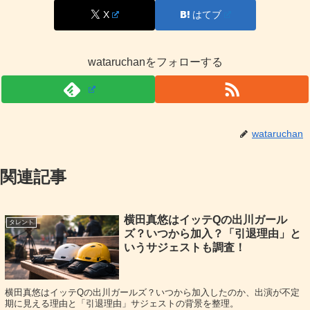
X
はてブ
もちろん現実は忙しさもありますが、根っこに「相手に楽
しんでほしい」という気持ちがあるタイプだと受け取れま
wataruchanをフォローする
す。さらに、お笑いが好きで場を盛り上げたいという話も
あり、恋愛でも
一緒に笑える空気感
を大事にする可能性は
高そうです。
wataruchan
理想のデート像は？ピクニックと地元愛がヒント
関連記事
理想のデート像としては、春のピクニックに加えて、地元
横田真悠はイッテQの出川ガール
に絡めた“妄想デートプラン”も語っています。新潟の海鮮
タレント
ズ？いつから加入？「引退理由」と
を味わい、都会の喧騒を離れてゆっくりする流れは、ただ
いうサジェストも調査！
豪華なだけでなく
相手にリフレッシュしてほしい
という優
しさがにじみます。
横田真悠はイッテQの出川ガールズ？いつから加入したのか、出演が不定
期に見える理由と「引退理由」サジェストの背景を整理。