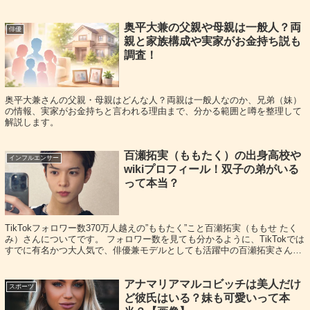
さらにオチとして「海からマグロを持って登場」という遊
奥平大兼の父親や母親は一般人？両
び心まで入れていて、真面目一辺倒ではなく、照れやユー
俳優
親と家族構成や実家がお金持ち説も
モアを混ぜるのが“田中涼星らしさ”かもしれません。無理
調査！
なく楽しめる距離感が、恋愛でも合いそうです。
奥平大兼さんの父親・母親はどんな人？両親は一般人なのか、兄弟（妹）
スポンサーリンク
の情報、実家がお金持ちと言われる理由まで、分かる範囲と噂を整理して
解説します。
百瀬拓実（ももたく）の出身高校や
インフルエンサー
wikiプロフィール！双子の弟がいる
って本当？
TikTokフォロワー数370万人越えの”ももたく”こと百瀬拓実（ももせ たく
み）さんについてです。 フォロワー数を見ても分かるように、TikTokでは
すでに有名かつ大人気で、俳優兼モデルとしても活躍中の百瀬拓実さん
が、 『サンジャポ』に出...
アナマリアマルコビッチは美人だけ
スポーツ
ど彼氏はいる？妹も可愛いって本