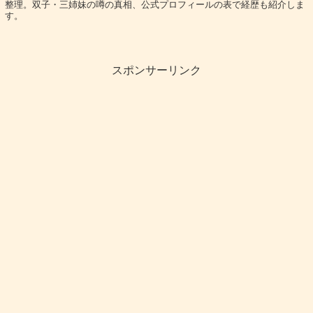
整理。双子・三姉妹の噂の真相、公式プロフィールの表で経歴も紹介しま
す。
公式プロフィールを表でチェック
スポンサーリンク
名前
田中涼星（たなか りょうせい）
生年月日
1994年12月24日
出身地
新潟県
身長・体
186cm・65kg
重
血液型
O型（各種プロフィール情報より）
趣味
簡単時短料理、映画鑑賞、韓流ドラマ鑑賞
エレキギター、水泳、テニス、スケートボード、スノーボ
特技
ード
所属
Pasture
経歴の流れ：舞台で積み上げてきた実力派