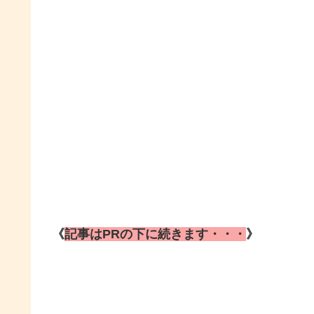
《
記事はPRの下に続きます・・・
》