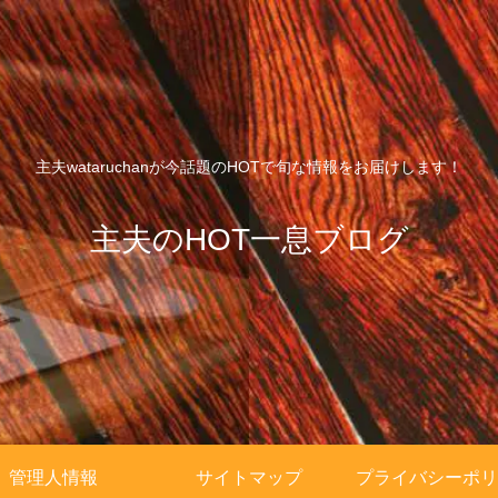
主夫wataruchanが今話題のHOTで旬な情報をお届けします！
主夫のHOT一息ブログ
管理人情報
サイトマップ
プライバシーポリ