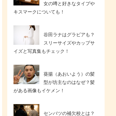
女の噂と好きなタイプや
キスマークについても！
谷田ラナはグラビアも？
スリーサイズやカップサ
イズと写真集もチェック！
葵揚（あおいよう）の髪
型が坊主なのはなぜ？髪
がある画像もイケメン！
センバツの補欠校とは？