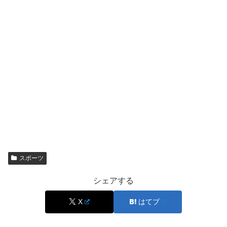
— 髙橋 塁(Takahashi Rui) (@rui_takahashi_)
November 28, 2017
このように、
”日本とアメリカ”のクォーターでありなが
ら、イギリスとドイツの血も入っている
ということについ
て語られていました！
スポーツ
シェアする
髙橋藍さんは、お父さんが日本人でお母さんが日本とアメ
リカのハーフということなので、
X
はてブ
お母さん方のおじいちゃんかおばあちゃんがイギリス系、