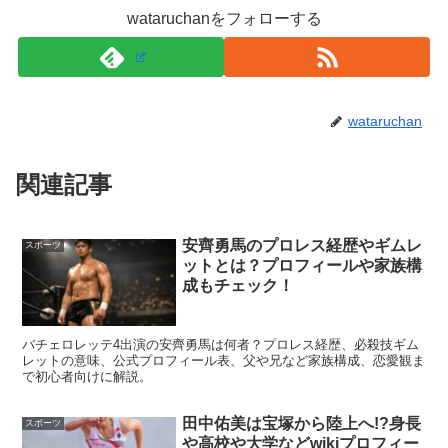
wataruchanをフォローする
ドイツ系アメリカ人ということになりますが、
クォーターにしては彫も深く端正な顔立ちで、ハーフ感が
色濃く出てますよね！
wataruchan
関連記事
そして、色白なあたりからはイギリスやドイツの血が色濃
安齊勇馬のプロレス経歴やギムレ
スポーツ
く出ているようにも感じますよね！
ットとは？プロフィールや家族構
成もチェック！
【
#anan
2367号
#スペシャルエディション表紙
バチェロレッテ4出演の安齊勇馬は何者？プロレス経歴、必殺技ギム
解禁】緊急発売決定!
#バレーボール男子日本代
レットの意味、公式プロフィール表、父や兄など家族構成、恋愛観ま
で初心者向けに解説。
表
の
#石川祐希
&
#髙橋藍
選手が
#anan
2363号スペシャルエディションに続き、1か月の
田中佑美は宝塚から陸上へ!?身長
スポーツ
や高校や大学などwikiプロフィー
間に2度目となる異例の再登場!
#パリ五輪予選
/