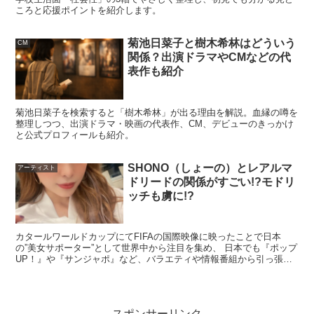
ころと応援ポイントを紹介します。
スポンサーリンク
菊池日菜子と樹木希林はどういう
CM
関係？出演ドラマやCMなどの代
表作も紹介
菊池日菜子を検索すると「樹木希林」が出る理由を解説。血縁の噂を
整理しつつ、出演ドラマ・映画の代表作、CM、デビューのきっかけ
と公式プロフィールも紹介。
SHONO（しょーの）とレアルマ
アーティスト
ドリードの関係がすごい!?モドリ
ッチも虜に!?
カタールワールドカップにてFIFAの国際映像に映ったことで日本
の”美女サポーター”として世界中から注目を集め、 日本でも『ポップ
UP！』や『サンジャポ』など、バラエティや情報番組から引っ張り
ダコ状態のSHONO（しょーの）さんですが、 今回...
スポンサーリンク