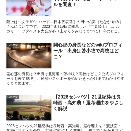
ルを調査！
#ワールドカップバレー2023
pic.twitter.com/tYgXX1tVy5
陸上は、女子100mハードル日本代表選手の田中佑美（たなか ゆみ）
さんについてです。 2023年8月19日に開幕した『世界陸上』はハン
ガリー・ブダペスト大会が盛り上がりをみせてますね！ 今のところ
— anan (@anan_mag)
September 27, 2023
日本代表はメダルを獲得出来ていませんが、それ...
開心那の身長などのwikiプロフィ
スポーツ
ール！出身は苫小牧で高校はど
こ？
このように、すでに人気ファッション誌『anan』の表紙
に登場している髙橋藍さんですが、
開心那の身長は？出身は北海道・苫小牧？高校はどこ？公式プロフィ
ールを表で整理し、経歴やスケボーを始めたきっかけまでわかりやす
くまとめます。
高身長でハーフ色が強く、なおかつイケメンなので、今後
はモデルとしてのお仕事やCM出演なども増えていきそう
【2026センバツ】21世紀枠は長
スポーツ
崎西・高知農！選考理由をやさし
ですね！
く解説
2026センバツの21世紀枠は長崎西・高知農。選考理由を「競技面・
学校生活面・社会性」の3軸でやさしく整理し、初見でも分かる見ど