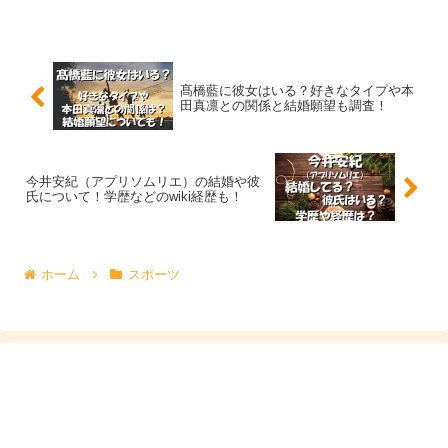
高橋藍君とその家族が、足立病院を表敬訪問。お
兄さんも、妹もバレー部という、バレーボール一
家。
髙橋藍に彼女はいる？好きなタイプや本
「オリンピックに出て、優勝するのが夢！」これ
田真凛との関係と結婚願望も調査！
ぐらいの事が、普通に言えるのが良いよね！
pic.twitter.com/WZ7ydVzSbI
今井安紀（アプリソムリエ）の結婚や彼
氏について！学歴などのwiki経歴も！
— 足立病院です！ (@XAHA0sIdEFkYM2u)
May
24, 2020
ホーム
スポーツ
お父さんは爽やかな雰囲気のイケメン
で、
お母さんはアメリカと日本のハーフとの事ですが、やや色
黒で髙橋藍さんとはまた違った感じのハーフ美人
ですね！