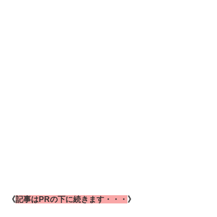
《
記事はPRの下に続きます・・・
》