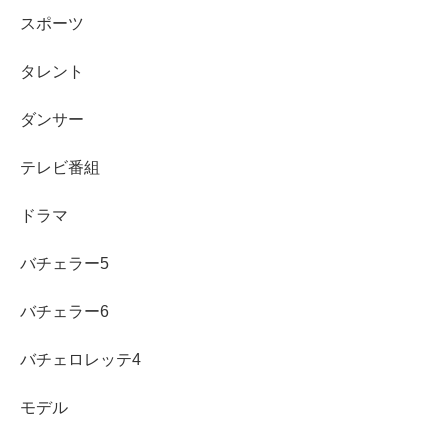
スポーツ
タレント
髙橋藍さんのお兄さんと妹さんについて詳しく見て行きま
ダンサー
しょう！
テレビ番組
兄・髙橋塁
ドラマ
バチェラー5
明日（9/5）朝5時30分頃。
バチェラー6
フジテレビ『めざましテレビ』
藍の企画の中で、僕も少し出演させて頂きます☺️
バチェロレッテ4
ぜひご覧ください🤩
pic.twitter.com/fA47ofEqbr
モデル
— 髙橋 塁(Takahashi Rui) (@rui_takahashi_)