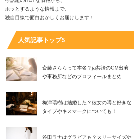
今話題のHOTな情報から、
そして、共有の仕方を覚えた為、
ホッとするような情報まで、
速報レベルで藍の記事がLINEで届きます笑笑
独自目線で面白おかしくお届けします！
https://t.co/wwIKxTfohr
人気記事トップ5
— 髙橋 塁(Takahashi Rui) (@rui_takahashi_)
September 22, 2023
斎藤さららって本名？ja共済のCM出演
や事務所などのプロフィールまとめ
兄である髙橋塁さんのこちらのツイートにもあるように、
お父さんが平日の昼間に家族のLINEグループに何か送る
梅津瑞樹は結婚した？彼女の噂と好きな
とお母さんは「仕事しろ！」と返信されているところを見
タイプやキスマークについても！
ると、
お母さんは専業主婦なのかもしれませんね！
谷田ラナはグラビアも？スリーサイズや