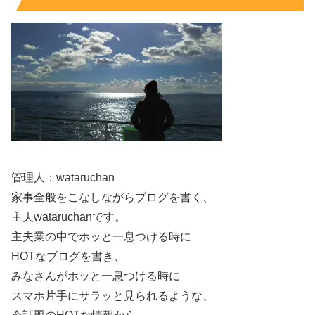
り、父の美意識が爆上がりしました。笑笑
— 髙橋 塁(Takahashi Rui) (@rui_takahashi_)
September 18, 2023
美意識が爆上がりしているそうです！（笑）
管理人：wataruchan
家事全般をこなしながらブログを書く、
主夫wataruchanです。
また、お母さんについては、
主夫業の中でホッと一息つける時に
HOTなブログを書き、
みなさんがホッと一息つける時に
おとんの携帯は、家族LINEとニュースの通知しか
スマホ片手にサラッと見られるような、
来ません。笑