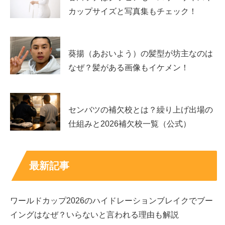
カップサイズと写真集もチェック！
このように、家族のLINEグループがあったり、兄である
葵揚（あおいよう）の髪型が坊主なのは
塁さんがたびたびお父さんいついてツイートされていると
なぜ？髪がある画像もイケメン！
ころを見ると、
髙橋藍さんを含め家族全員とても仲良し
であることがうか
センバツの補欠校とは？繰り上げ出場の
がえますね！
仕組みと2026補欠校一覧（公式）
最新記事
スポンサーリンク
ワールドカップ2026のハイドレーションブレイクでブー
イングはなぜ？いらないと言われる理由も解説