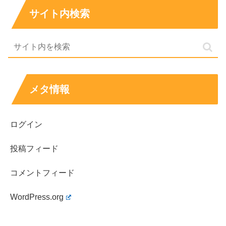
サイト内検索
所 属：サントリーサンバーズ
このように、髙橋藍さんのお兄さんである塁さんも京都は
メタ情報
東山高校、日本大学のバレーボール部を経て、
ログイン
日本のバレーボールリーグ『V.LEAGUE』は『サントリ
ーサンバーズ』に所属するバレーボール選手
として活躍さ
投稿フィード
れているんですね！
コメントフィード
WordPress.org
髙橋藍さんと兄である塁さんは兄弟で
『らんるい』という
YouTubeチャンネル
もやっていて、