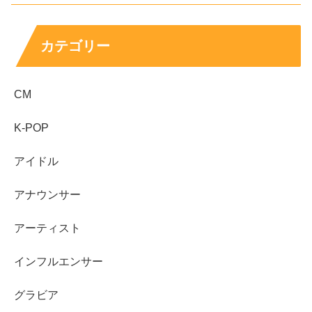
続いて、
髙橋藍さんのご兄弟について
です。
カテゴリー
CM
調べてみると、
髙橋藍さんは3兄弟で、２歳年上のお兄さ
K-POP
んと、3歳年下の妹さんがいらっしゃる
んですね！
アイドル
アナウンサー
兄 髙橋塁（るい）
アーティスト
髙橋藍（らん）
インフルエンサー
グラビア
髙橋莉々（りり）