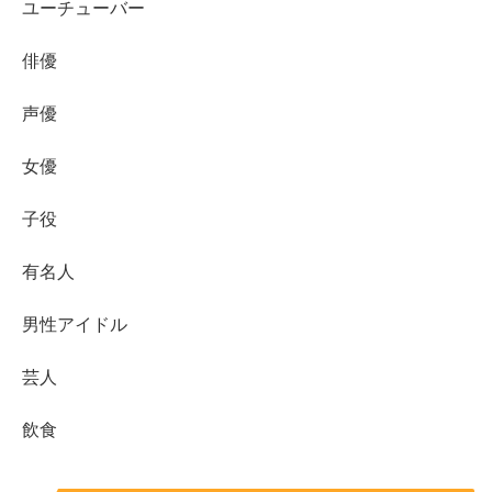
ユーチューバー
September 4, 2023
俳優
声優
プロフィール
女優
本 名：髙橋塁（たかはし るい）
子役
有名人
生年月日：2000年1月14日 25歳（2025年8月時点）
男性アイドル
血 液 型：A型
芸人
身 長：186cm
飲食
高校大学：東山高校、日本大学