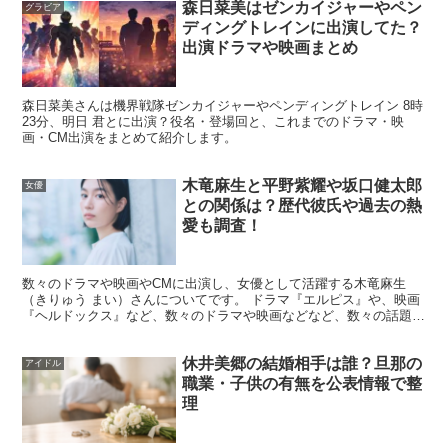
ードになりがちです。けれど、噂の濃さはまちまち。
写真
森日菜美はゼンカイジャーやペン
グラビア
ディングトレインに出演してた？
や本人コメントなど“根拠の形”があるか
で見え方が大きく
出演ドラマや映画まとめ
変わります。
森日菜美さんは機界戦隊ゼンカイジャーやペンディングトレイン 8時
熱愛報道や交際公表はある？
23分、明日 君とに出演？役名・登場回と、これまでのドラマ・映
画・CM出演をまとめて紹介します。
木竜麻生と平野紫耀や坂口健太郎
少なくとも広く知られる形で「交際を公表した」という情
女優
との関係は？歴代彼氏や過去の熱
報は確認されていません。
恋愛があっても表に出ないこと
愛も調査！
は珍しくない一方、根拠が弱い話ほど「熱愛」「彼氏」と
いった言葉だけが先に出回ります。
断定口調の情報ほど慎
数々のドラマや映画やCMに出演し、女優として活躍する木竜麻生
重に
見たくなるところです。
（きりゅう まい）さんについてです。 ドラマ『エルピス』や、映画
『ヘルドックス』など、数々のドラマや映画などなど、数々の話題作
への出演で注目を集める木竜麻生さんですが、 俳優の仲野...
彼氏の噂が増えやすい理由
休井美郷の結婚相手は誰？旦那の
アイドル
職業・子供の有無を公表情報で整
理
噂が増えやすいのは、共演が多いこと、SNSの投稿が日