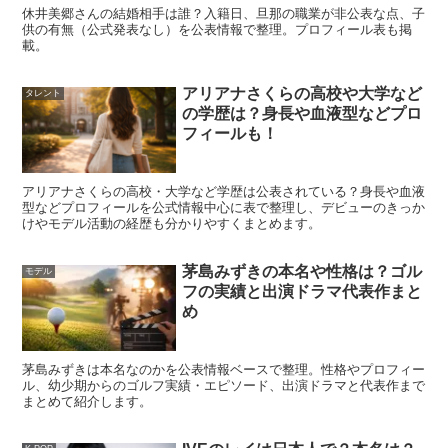
常的で“匂わせ”と結びつけられやすいことが重なりやすい
休井美郷さんの結婚相手は誰？入籍日、旦那の職業が非公表な点、子
供の有無（公式発表なし）を公表情報で整理。プロフィール表も掲
からです。たとえば、同じ時期の投稿や似た小物だけで
載。
「彼氏がいる」
と話が飛ぶことも。
材料が少ないほど想像
が膨らみやすい
のが、ネットの特徴です。
アリアナさくらの高校や大学など
タレント
の学歴は？身長や血液型などプロ
フィールも！
本人が語った「熱愛」情報への温度感
アリアナさくらの高校・大学など学歴は公表されている？身長や血液
型などプロフィールを公式情報中心に表で整理し、デビューのきっか
浅川梨奈さん自身も、ネットの恋愛情報について触れたこ
けやモデル活動の経歴も分かりやすくまとめます。
とがあります。名前を検索したら「浅川梨奈 熱愛」が出
茅島みずきの本名や性格は？ゴル
モデル
てきたので見てみたところ、
「事実がひとつもなくて笑っ
フの実績と出演ドラマ代表作まと
た」
という趣旨で投稿しています。
噂が“それっぽい”だけ
め
で広がる
ことを、本人が軽く受け止めている様子が伝わり
ます。
茅島みずきは本名なのかを公表情報ベースで整理。性格やプロフィー
ル、幼少期からのゴルフ実績・エピソード、出演ドラマと代表作まで
まとめて紹介します。
スポンサーリンク