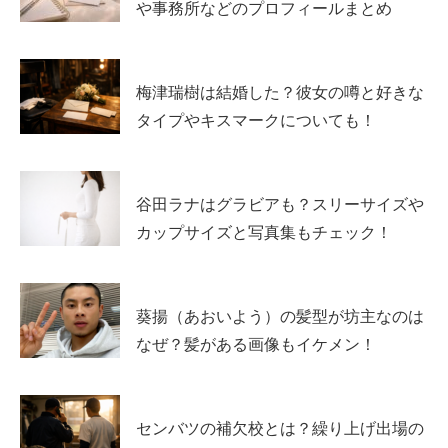
や事務所などのプロフィールまとめ
熱愛や彼氏の噂は、根拠の形が弱いまま広がること
がある
本人は「浅川梨奈 熱愛」検索の内容について
事実と
梅津瑞樹は結婚した？彼女の噂と好きな
違うものが多い
という趣旨で投稿したことがある
タイプやキスマークについても！
好きなタイプは「価値観が合う人」、食の好みや生
活リズムなど
日常の相性
を重視
恋愛観は「尽くすタイプ」「先回りして喜ばせた
谷田ラナはグラビアも？スリーサイズや
い」など、思いやりを大切にしている
カップサイズと写真集もチェック！
結婚願望は強いと語っており、料理や家事の話から
も
暮らしを見据えた視点
がうかがえる
葵揚（あおいよう）の髪型が坊主なのは
なぜ？髪がある画像もイケメン！
「浅川梨奈 結婚」「浅川梨奈 熱愛」「浅川梨奈 彼氏」は
言葉が先行しやすい一方、
好きなタイプや恋愛観は本人の
発言から具体像が見えやすい
というのが大きなポイントで
センバツの補欠校とは？繰り上げ出場の
す。