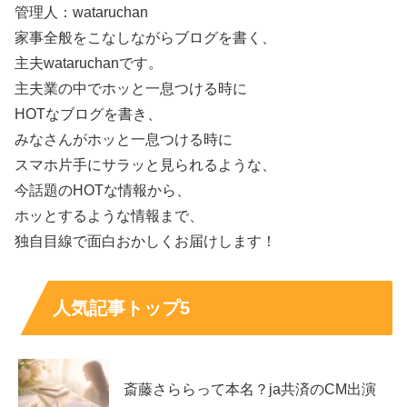
管理人：wataruchan
家事全般をこなしながらブログを書く、
主夫wataruchanです。
主夫業の中でホッと一息つける時に
HOTなブログを書き、
みなさんがホッと一息つける時に
スマホ片手にサラッと見られるような、
今話題のHOTな情報から、
ホッとするような情報まで、
独自目線で面白おかしくお届けします！
まとめ
人気記事トップ5
浅川梨奈さんが結婚を公表した事実は確認されてい
ない
「結婚」サジェストが出やすいのは、ドラマ『ハレ
斎藤さららって本名？ja共済のCM出演
婚。』に絡む投稿など
作品文脈
が影響しやすい