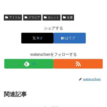
アイドル
グラビア
タレント
女優
シェアする
X
はてブ
wataruchanをフォローする
浅川梨奈の熱愛は？彼氏の噂が出るパター
wataruchan
ン
関連記事
「浅川梨奈 熱愛」「浅川梨奈 彼氏」は、芸能人の定番ワ