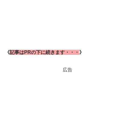
《
記事はPRの下に続きます・・・
》
広告