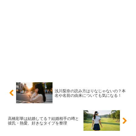
浅川梨奈の好きなタイプは？恋愛観と結婚
観
噂よりも輪郭がはっきりしやすいのが、本人が話した「好
きなタイプ」や恋愛観です。浅川梨奈さんは、以前はツン
デレが好きと言っていた時期もありつつ、
今は“価値観”や
生活の相性を重視
する発言が目立ちます。
好きなタイプは「価値観が合う人」
浅川梨奈の読み方はりなじゃないの？本
名や名前の由来についても気になる！
浅川梨奈さんが挙げた好きなタイプは、派手な条件という
より日常の相性です。
「価値観が合う人」
を軸に、食べ物
高橋彩華は結婚してる？結婚相手の噂と
の好みや生活リズムが合うこと、強要しすぎず良い関係で
彼氏・熱愛、好きなタイプを整理
いられることを大事にしていると話しています。
一緒に落