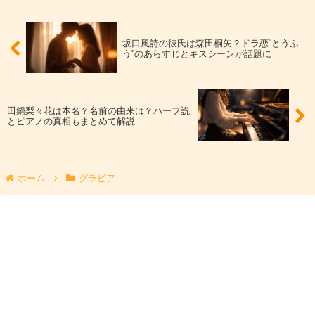
うになり、注目の幅が広がっていきます。そして多くの人
に一気に届いたきっかけが、恋愛リアリティ番組「恋愛ド
ラマな恋がしたい」シリーズへの出演です。
坂口風詩の彼氏は森田桐矢？ドラ恋“とうふ
う”のあらすじとキスシーンが話題に
ドラマ撮影と恋愛要素が交差する番組のため、演技力、表
情、距離感の作り方がそのまま話題になります。坂口風詩
田鍋梨々花は本名？名前の由来は？ハーフ説
とピアノの真相もまとめて解説
さんの場合、視線や間の取り方が“ドラマとして映える”タ
イプで、初見でも印象に残りやすいのが特徴です。
ホーム
グラビア
恋リアで目立つ＝演技の見せ場が作れる
という意味で、女
優としての入口にもなりました。
現在の活動：女優とモデルを軸に、名前の見せ方
も進化
現在の
坂口風詩
さんは、女優とモデルを軸に、映像作品や