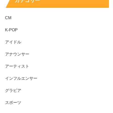
カテゴリー
番組・配信とCM：ドラ恋の注目度と広告起用の
実績
CM
坂口風詩
さんを知った入口として多いのが、恋愛リアリテ
K-POP
ィ「恋愛ドラマな恋がしたい」シリーズです。ドラマ撮影
の中での感情表現が話題になり、SNSで拡散されやすい
アイドル
場面も生まれました。
アナウンサー
また、配信系ではキスをテーマにしたオムニバス作品など
アーティスト
にも出演し、短い尺で強い印象を残すタイプの仕事も増え
ています。
インフルエンサー
グラビア
ここに加えてCM出演が複数あるのも強みです。
企業広告
は“安心感と印象の良さ”が評価されやすい
ため、女優とし
スポーツ
ての信頼にもつながります。