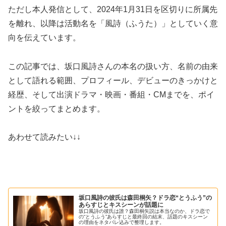
ただし本人発信として、2024年1月31日を区切りに所属先
を離れ、以降は活動名を「風詩（ふうた）」としていく意
向を伝えています。
この記事では、坂口風詩さんの本名の扱い方、名前の由来
として語れる範囲、プロフィール、デビューのきっかけと
経歴、そして出演ドラマ・映画・番組・CMまでを、ポイ
ントを絞ってまとめます。
あわせて読みたい↓↓
坂口風詩の彼氏は森田桐矢？ドラ恋“とうふう”の
あらすじとキスシーンが話題に
坂口風詩の彼氏は誰？森田桐矢説は本当なのか、ドラ恋で
の“とうふう”あらすじと最終回の結末、話題のキスシーン
の理由をネタバレ込みで整理します。