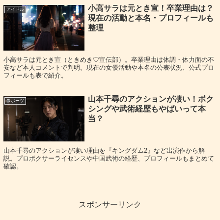
小高サラは元とき宣！卒業理由は？
アイドル
現在の活動と本名・プロフィールも
整理
デビューのきっかけと経歴、現在の活動
小高サラは元とき宣（ときめき♡宣伝部）。卒業理由は体調・体力面の不
安など本人コメントで判明。現在の女優活動や本名の公表状況、公式プロ
フィールも表で紹介。
二つ目のセクションでは、
坂口風詩
さんが「何者なのか」
を経歴で解像度を上げます。結論として、地方発の活動か
山本千尋のアクションが凄い！ボク
スポーツ
シングや武術経歴もやばいって本
ら全国の露出へ広がり、恋愛リアリティで注目度が跳ねた
当？
後、女優として作品経験を積み上げていく流れです。
どこ
で注目され、何が強みになったのか
を押さえます。
山本千尋のアクションが凄い理由を『キングダム2』など出演作から解
説。プロボクサーライセンスや中国武術の経歴、プロフィールもまとめて
確認。
福島からのスタート：美少女図鑑が転機になった
坂口風詩
さんのキャリアは、地元に根づいた活動を足場に
スポンサーリンク
広がっていきます。特に「福島美少女図鑑」など、地域発