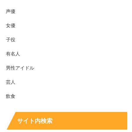
声優
女優
子役
有名人
男性アイドル
芸人
まとめ
飲食
坂口風詩さんが本名かどうかは公表されておらず断
定できません
。ただし活動名として「風詩」を大切
サイト内検索
にしている発信があります。