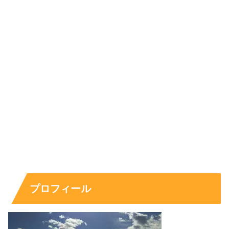
配信作品など活動領域を広げています。ポイントは、バラ
エティ的な露出だけで終わらず、ドラマや映画で“役”を積
み上げていることです。
また、2024年の節目以降は活動名の見せ方にも変化があ
り、クレジット表記が「風詩」になるケースも増えていま
す。
これは単なる呼び方の変更ではなく、表現者としてのフェ
ーズが変わったサインとして受け取れます。
坂口風詩とい
う名前の印象を保ちつつ、活動の幅を整理して見せている
点が、今後の伸びしろにつながります。
プロフィール
スポンサーリンク