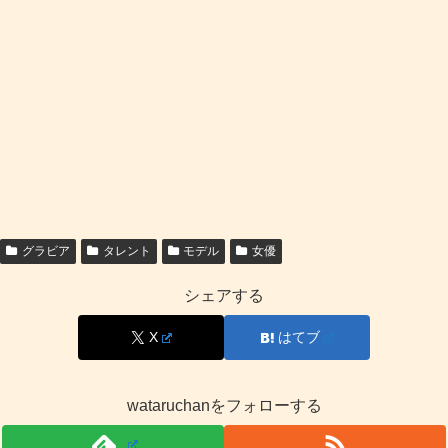
読みが「ふうた」という点も含め、やわらかく覚えやすい
響きが特徴です。ドラマや映画など表現の仕事では、名前
の印象が記憶に残りやすい武器になります。
だからこそ、
由来が明確に語られていなくても“作品の空
気に合う名前”として伝わっている
のが、坂口風詩さんの
強みだといえます。
グラビア
タレント
モデル
女優
坂口風詩のプロフィール表（公表プロフィールを
参考）
シェアする
X
はてブ
ここでは
坂口風詩
さんの基本情報を表でまとめます。数字
や項目は、プロフィール媒体に掲載されている内容をもと
にしています。
所属については時期で変化
があるため、分
wataruchanをフォローする
けて記載します。