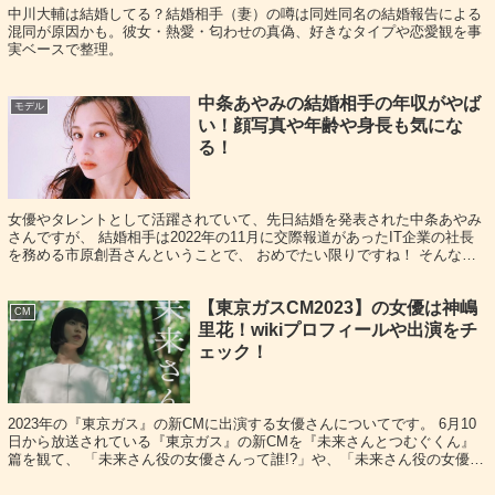
中川大輔は結婚してる？結婚相手（妻）の噂は同姓同名の結婚報告による
混同が原因かも。彼女・熱愛・匂わせの真偽、好きなタイプや恋愛観を事
スポンサーリンク
実ベースで整理。
中条あやみの結婚相手の年収がやば
モデル
い！顔写真や年齢や身長も気にな
る！
女優やタレントとして活躍されていて、先日結婚を発表された中条あやみ
さんですが、 結婚相手は2022年の11月に交際報道があったIT企業の社長
を務める市原創吾さんということで、 おめでたい限りですね！ そんな中
条あやみさんの結婚相手である市原...
【東京ガスCM2023】の女優は神嶋
CM
里花！wikiプロフィールや出演をチ
ェック！
2023年の『東京ガス』の新CMに出演する女優さんについてです。 6月10
日から放送されている『東京ガス』の新CMを『未来さんとつむぐくん』
篇を観て、 「未来さん役の女優さんって誰!?」や、「未来さん役の女優が
かわいい！」と、気になっている...