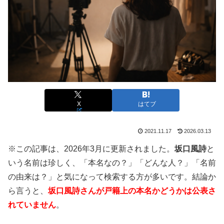
X
はてブ
2021.11.17
2026.03.13
※この記事は、2026年3月に更新されました。
坂口風詩
と
いう名前は珍しく、「本名なの？」「どんな人？」「名前
の由来は？」と気になって検索する方が多いです。結論か
ら言うと、
坂口風詩さんが戸籍上の本名かどうかは公表さ
れていません
。