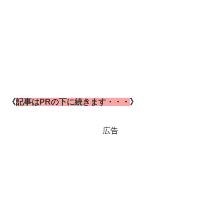
《
記事はPRの下に続きます・・・
》
広告