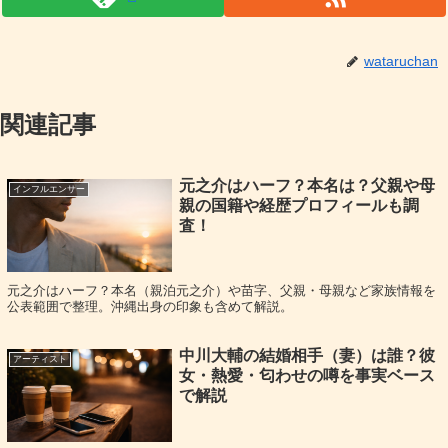
項目
内容
wataruchan
名前
坂口風詩（さかぐち ふうた）
生年
2000年6月13日
関連記事
月日
出身
福島県会津若松市
身長
158cm
元之介はハーフ？本名は？父親や母
インフルエンサー
親の国籍や経歴プロフィールも調
血液
B型
査！
型
主な
女優、モデル
活動
元之介はハーフ？本名（親泊元之介）や苗字、父親・母親など家族情報を
公表範囲で整理。沖縄出身の印象も含めて解説。
（プロフィール媒体で紹介されることが多い項目。時期により
趣味
表現が変わるため、公式発信に合わせて更新推奨）
中川大輔の結婚相手（妻）は誰？彼
アーティスト
特技
トランペット、韓国語
女・熱愛・匂わせの噂を事実ベース
で解説
2024年1月まで：INCENT・Biz／2024年2月以降：本人発信では
所属
新体制で活動（所属の明記は時期により変動）