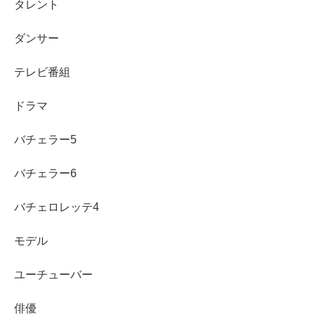
タレント
番組・配信
：恋愛ドラマな恋がしたい～Kiss On The
Bed～（ドラ恋）などで注目が拡大。短編配信作品や
ダンサー
オムニバス系でも出演歴があります。
テレビ番組
CM
：日本コカ・コーラのホットドリンク関連広告モ
デル、SFMの顔認証システム関連広告、KFBの夏の
ドラマ
高校野球福島大会の告知CMなどが知られています。
バチェラー5
スポンサーリンク
バチェラー6
バチェロレッテ4
モデル
ユーチューバー
俳優