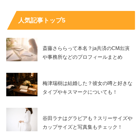
出演ドラマ・映画・番組・CMまとめ
人気記事トップ5
三つ目のセクションでは、
坂口風詩
さんの出演歴を「ドラ
マ」「映画」「番組と配信」「CM」に分けて紹介しま
す。検索者が知りたいのは、作品名だけでなく「どんな役
斎藤さららって本名？ja共済のCM出演
どころだったのか」です。そこで、
役の位置づけが想像し
や事務所などのプロフィールまとめ
やすい説明
を添えます。
出演ドラマ：代表作を役どころ付きで紹介
梅津瑞樹は結婚した？彼女の噂と好きな
タイプやキスマークについても！
坂口風詩
さんのドラマ出演は、話題作の中で印象を残す形
が多いです。たとえば次のような作品が挙げられます。
作
品の色が違うほど演技の幅が見えやすい
ので、気になる方
谷田ラナはグラビアも？スリーサイズや
は見比べるのがおすすめです。
カップサイズと写真集もチェック！