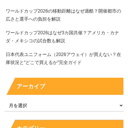
地域性のある作品は、派手さよりも感情の積み重ねが求め
ワールドカップ2026の移動距離はなぜ過酷？開催都市の
られるため、表情の説得力が生きます。さらに「夢叶える
広さと選手への負担を解説
プロジェクト」への出演も公表されています。
ワールドカップ2026はなぜ3カ国共催？アメリカ・カナ
ダ・メキシコの試合数も解説
役名がはっきり出ない場合でも、出演が告知されている作
品として押さえておく価値があります。
坂口風詩さんの映
日本代表ユニフォーム（2026アウェイ）が買えない？在
画は“土地の空気”と相性が良い
ので、ドラマとは違う魅力
庫状況と“どこで買えるか”完全ガイド
が見えます。
日めくりの味
：彩乃役。会津のラーメン店を軸に、
アーカイブ
母と子の物語が動き出すきっかけを握る存在です。
夢叶えるプロジェクト
：出演が告知されている作品
の一つ。多人数キャストの中でどんな役割を担うか
は作品で確認できます。