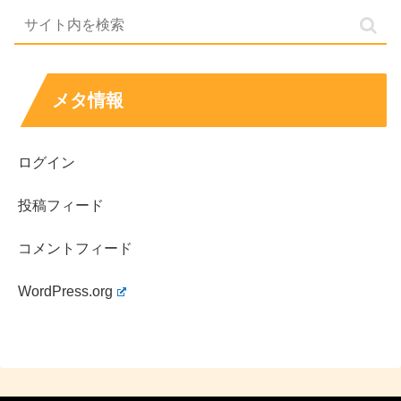
名前の由来は詳しい公表が多くないため、断定では
なく「風」「詩」が与える印象として整理すると納
得しやすいです。
坂口風詩
さんは福島発の活動を足場に、モデルから
メタ情報
女優へ広げ、恋愛リアリティ出演で知名度が一気に
伸びました。
ドラマは「コタローは1人暮らし」「雪女と蟹を食
ログイン
う」「高良くんと天城くん」などで役どころを積み
投稿フィード
上げています。
映画は「日めくりの味（彩乃役）」などに出演し、
コメントフィード
地域性のある作品で存在感を見せています。
CMはコカ・コーラ関連広告、顔認証システム関連広
WordPress.org
告、高校野球大会告知など複数実績があり、起用の
幅が広いです。
坂口風詩
さんは、名前の珍しさだけでなく、作品ごとに空