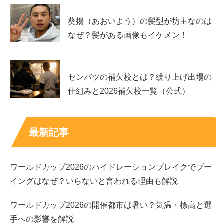
コタローは1人暮らし
：主人公の周辺に登場する同僚
キャバ嬢役として出演し、日常パートの空気に溶け
葵揚（あおいよう）の髪型が坊主なのは
込む演技が印象的です。
なぜ？髪がある画像もイケメン！
雪女と蟹を食う
：高校時代の雪枝彩女役で出演し、
物語の背景に関わる人物として存在感を残します。
センバツの補欠校とは？繰り上げ出場の
高良くんと天城くん
：土井役として登場し、学園の
仕組みと2026補欠校一覧（公式）
人間関係を彩る立ち位置で作品の温度感を支えま
す。
最新記事
出演映画：日めくりの味と夢叶えるプロジェクト
ワールドカップ2026のハイドレーションブレイクでブー
映画では、
坂口風詩
さんは会津を舞台にした作品で重要な
イングはなぜ？いらないと言われる理由も解説
役を担っています。特に「日めくりの味」では彩乃役とし
てクレジットされ、物語の核になる“理由”を抱えた人物と
ワールドカップ2026の開催都市は暑い？気温・標高と選
して登場します。
手への影響を解説