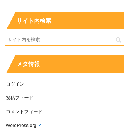
混ざって連想されることもあります。
こうした連想の連鎖が起きると、実際には何も起きていな
サイト内検索
くても、サジェストだけが先に強く見えることがありま
す。だからこそ、サジェストを見た瞬間に不安になったと
しても、
「公式に何か出たか」を先に確認する
ほうが心の
負担が減ります。
メタ情報
引退が噂されやすい典型パターン：出演減、多
忙、企画ローテの三つが重なる
ログイン
「引退理由」が噂として広がるときは、だいたい決まった
投稿フィード
パターンがあります。ひとつは
出演間隔が空く
こと。ふた
つめは、ドラマやモデル活動など別仕事が目立ち、「バラ
コメントフィード
エティから離れた？」と感じられること。
WordPress.org