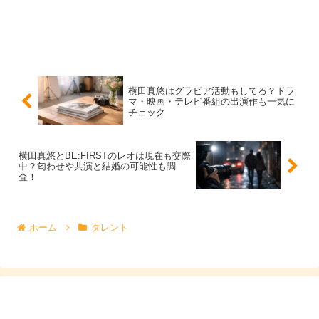
横田真悠はグラビア活動もしてる？ドラ
マ・映画・テレビ番組の出演作も一気に
チェック
横田真悠のイッテQ出演はどんな感じ？出川
横田真悠とBE:FIRSTのレオは現在も交際
中？匂わせや共演と結婚の可能性も調
ガールズでの見どころ
査！
次に知りたいのは「実際にどんな雰囲気で出ていたのか」
ホーム
タレント
「出川ガールズとしての見どころはどこか」です。ここは
ファン目線だと嬉しいポイントでもあり、視聴者目線だ
と
“なぜ話題になったか”
を理解しやすいところです。