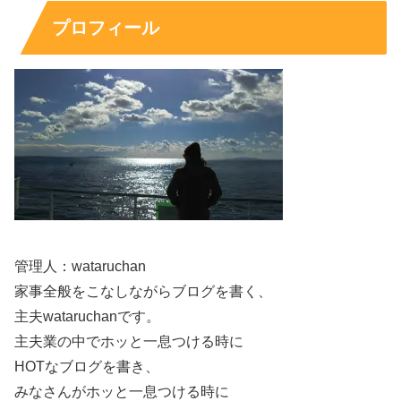
いを素直に出せること
、そして怖さがあっても一歩踏み出
プロフィール
せる度胸です。横田真悠さんは、ふだんの仕事では見せに
くい“素の反応”が出やすいタイプに見られやすく、それが
番組との相性になりやすいと言われます。
出川ガールズは「笑いに振り切る」だけではなく、頑張っ
ている姿そのものが応援したくなる魅力にもなります。だ
からこそ、初登場の回で印象に残ると、その後に出番が間
隔が空いても「また見たい」と思われやすいのです。
管理人：wataruchan
ここを押さえると、後で出てくる
“最近見ない気がする”
と
家事全般をこなしながらブログを書く、
いう体感の正体も説明しやすくなります。
主夫wataruchanです。
主夫業の中でホッと一息つける時に
出演が不定期に見える理由は？ロケ型バラエティ
HOTなブログを書き、
はスケジュールの影響が大きい
みなさんがホッと一息つける時に