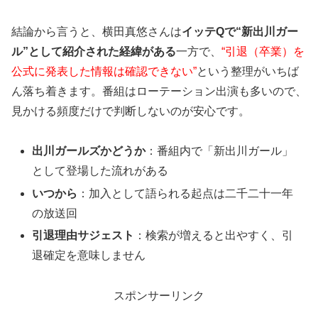
結論から言うと、横田真悠さんは
イッテQで“新出川ガー
ル”として紹介された経緯がある
一方で、
“引退（卒業）を
公式に発表した情報は確認できない”
という整理がいちば
ん落ち着きます。番組はローテーション出演も多いので、
見かける頻度だけで判断しないのが安心です。
出川ガールズかどうか
：番組内で「新出川ガール」
として登場した流れがある
いつから
：加入として語られる起点は二千二十一年
の放送回
引退理由サジェスト
：検索が増えると出やすく、引
退確定を意味しません
スポンサーリンク