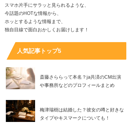
スマホ片手にサラッと見られるような、
「出川ガールズなのに、最近あまり出ていない？」と感じ
今話題のHOTな情報から、
るとき、背景として大きいのが
ロケ型バラエティの制作事
ホッとするような情報まで、
情
です。ロケは移動や拘束時間が長く、天候や現地状況で
独自目線で面白おかしくお届けします！
日程が変わることもあります。
人気記事トップ5
そのため、ドラマ撮影やモデルの仕事が連続している時期
は、物理的に参加が難しくなる可能性があります。さら
に、番組は複数の企画を並行して進めることがあり、放送
回ごとに中心企画が変わります。
斎藤さららって本名？ja共済のCM出演
や事務所などのプロフィールまとめ
出川チームの企画が続かない期間があると、出川ガールズ
の出番も自然と減って見えます。また、同じロケに参加し
ていても、編集の都合で登場時間が短くなることもあり、
梅津瑞樹は結婚した？彼女の噂と好きな
視聴者は「出ていない」と感じてしまう場合があります。
タイプやキスマークについても！