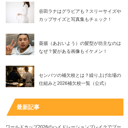
つまり、露出の波は“卒業”というより、
番組のローテーシ
ョンと本人の多忙さ
で説明できることが多いのです。心配
谷田ラナはグラビアも？スリーサイズや
になったときほど、出演頻度だけで決めつけない視点が役
カップサイズと写真集もチェック！
立ちます。
葵揚（あおいよう）の髪型が坊主なのは
横田真悠が出川ガールズで評価されやすいポイン
トは「空気を明るくする力」
なぜ？髪がある画像もイケメン！
出川ガールズとして印象に残りやすいのは、派手なリアク
センバツの補欠校とは？繰り上げ出場の
ションだけではありません。現地の人とのやり取りで場が
仕組みと2026補欠校一覧（公式）
和んだり、失敗しても前向きに切り替えたり、周りの出演
者の良さを引き出したりする「空気の明るさ」も大きな魅
力です。
最新記事
横田真悠さんは、モデルとしての上品さと、バラエティで
見せる親しみやすさの両方が語られやすく、そこが“出川
ワールドカップ2026のハイドレーションブレイクでブー