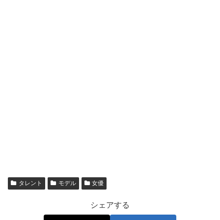
チャレンジや海外ロケなどに参加して番組を盛り上げる存
在として知られています。
バラエティに慣れていない人が一気に飛び込むと、空気感
やノリに戸惑いが出そうですが、横田真悠さんはモデルや
女優の印象が強い分、登場時のギャップが話題になりやす
いタイプです。
そうした「意外性」も含めて、視聴者が出川ガールズとし
て記憶しやすくなります。大事なのは、出川ガールズが
芸
名の肩書きというより、番組内の役割として広く呼ばれて
いる
点です。
タレント
モデル
女優
だからこそ、呼ばれている事実と、毎回必ず出るかどうか
は別問題になります。ここを押さえると、後で出てく
シェアする
る
“引退理由”のモヤモヤ
も整理しやすくなります。