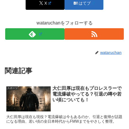
X
はてブ
いつからイッテQ出川ガールズ？加入の起点は二
千二十一年の放送
wataruchanをフォローする
「いつから出川ガールズ？」の答えとしてよく挙げられる
起点は、
二千二十一年に“新出川ガール”として発表された
wataruchan
放送回
です。
関連記事
以降、番組や関連する告知の中で横田真悠さんの名前が出
川ガールズ文脈で語られることがあり、視聴者の間でも
「出川ガールの一人」として定着していきました。
大仁田厚は現在もプロレスラーで
スポーツ
電流爆破やってる？引退の噂や若
い頃についても！
加えて、年末特番など“いつもと違う枠”で出川チームの企
画が組まれると、女子会的な空気の回が生まれやすく、そ
大仁田厚は現在も現役？電流爆破は今もあるのか、引退と復帰が話題
こで名前を見かけた記憶が残る人もいます。
になる理由、若い頃の全日本時代からFMWまでをやさしく整理。