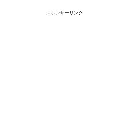
もし本当に卒業や降板があるなら、番組側や本人側が何ら
かの形で触れることが多いので、見かけた回数だけで結論
スポンサーリンク
を出さず、まずは「企画のローテーション」を前提にして
おくと心が軽くなります。
スポンサーリンク