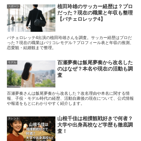
植田玲雄のサッカー経歴は？プロ
スポーツ
こうした断片が積み重なるほど「最近見ない気がする」と
だった？現在の職業と年収も整理
いった体感差も生まれますが、バラエティはロケ時期と放
【バチェロレッテ4】
送時期がずれることも多く、さらに編集で出番が短くなる
こともあります。
バチェロレッテ4出演の植田玲雄さんを調査。サッカー経歴はプロだ
った？現在の職業はパリコレモデル？プロフィール表と年収の推測、
恋愛観・結婚観まで整理。
つまり「出演を見た時期」と「実際の収録の時期」は一致
しない場合があります。結局のところ、加入の起点は
番組
百瀬夢奏は飯尾夢奏から改名した
モデル
のはなぜ？本名や現在の活動も調
内での発表時期
として理解し、今の状況は
“公式に降板が
査
言われたかどうか”
で判断するのが安全です。
百瀬夢奏さんは飯尾夢奏から改名した？改名理由や本名に関する情
出川ガールズは固定？不定期出演が普通で「見な
報、子役・モデル時代の経歴、活動自粛後の現在について、公式情報
や報道をもとにわかりやすく紹介します。
い＝卒業」とは限らない
山根千佳は相撲観戦好きで何者？
タレント
大学や出身高校など学歴も徹底調
出川ガールズは、視聴者から見ると「いつも同じメンバー
査！
が出ている」ように感じることがありますが、実際は
企画