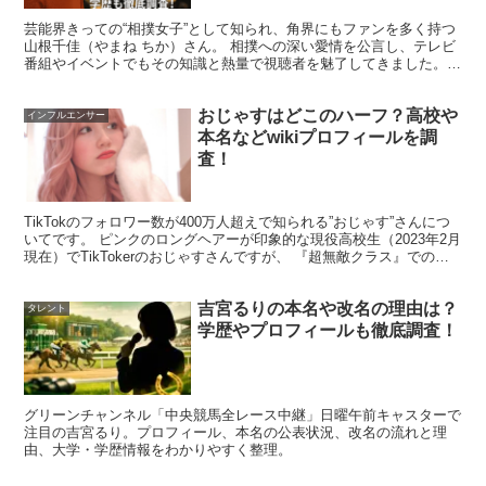
内容やロケ先、スケジュールによって参加メンバーが変わ
芸能界きっての“相撲女子”として知られ、角界にもファンを多く持つ
りやすい
枠です。
山根千佳（やまね ちか）さん。 相撲への深い愛情を公言し、テレビ
番組やイベントでもその知識と熱量で視聴者を魅了してきました。
そんな彼女をテレビで見て「山根千佳って何者？」とい...
海外ロケなら長期拘束になりやすく、国内でも早朝や移動
おじゃすはどこのハーフ？高校や
インフルエンサー
が多い企画では、別の仕事が詰まっている人は参加しづら
本名などwikiプロフィールを調
査！
くなります。
TikTokのフォロワー数が400万人超えで知られる”おじゃす”さんにつ
特にモデルや女優は撮影期間が連続することがあり、その
いてです。 ピンクのロングヘアーが印象的な現役高校生（2023年2月
間にバラエティのロケを入れるのは難しい場合もありま
現在）でTikTokerのおじゃすさんですが、 『超無敵クラス』でのレ
ギュラーや、『さんま御殿』への...
す。さらに、番組は毎回同じ企画ではなく、出川チーム以
吉宮るりの本名や改名の理由は？
タレント
外の企画が中心の回も当然あります。
学歴やプロフィールも徹底調査！
出川ガールズの登場が少ない回が続くと、「最近見ない＝
引退？」と連想されがちですが、これは
番組の構造上、起
グリーンチャンネル「中央競馬全レース中継」日曜午前キャスターで
注目の吉宮るり。プロフィール、本名の公表状況、改名の流れと理
きやすい誤解
です。
由、大学・学歴情報をわかりやすく整理。