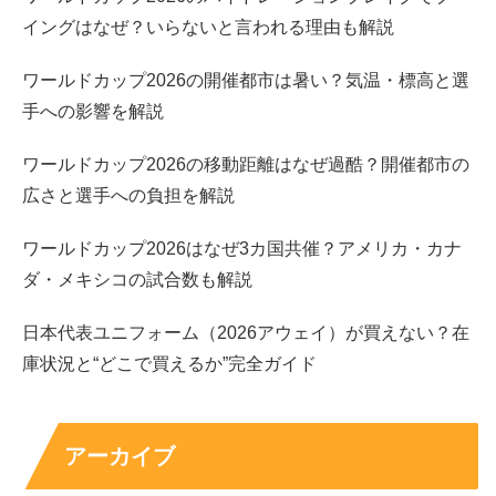
チームのにぎやかさ”と混ざると見やすいバランスになり
イングはなぜ？いらないと言われる理由も解説
やすいと言われます。
ワールドカップ2026の開催都市は暑い？気温・標高と選
手への影響を解説
さらに、出川企画は「頑張っているのにどこか面白い」と
いう瞬間が生まれやすく、そこに横田真悠さんの素直さが
ワールドカップ2026の移動距離はなぜ過酷？開催都市の
乗ると、視聴者は応援モードに入りやすくなります。
広さと選手への負担を解説
つまり、出川ガールズ枠で求められがちな要素である
度
ワールドカップ2026はなぜ3カ国共催？アメリカ・カナ
胸、素直さ、切り替え
が組み合わさりやすいタイプです。
ダ・メキシコの試合数も解説
だからこそ、たとえ出演が続かない時期があっても、再登
日本代表ユニフォーム（2026アウェイ）が買えない？在
場したときに「やっぱり合う」と感じられやすいのです。
庫状況と“どこで買えるか”完全ガイド
ここまでを踏まえると、次のテーマである
“引退理由サジ
ェスト”
は、事実というより印象の揺れから生まれやすい
アーカイブ
ことが見えてきます。