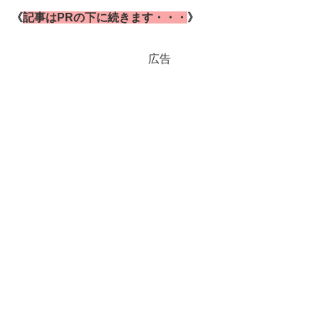
《
記事はPRの下に続きます・・・
》
広告