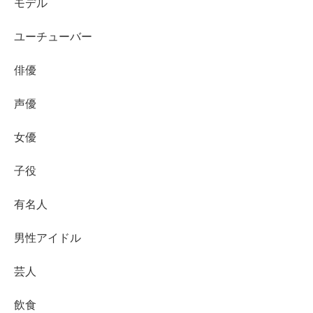
モデル
ユーチューバー
まず押さえておきたいのは、サジェストに出る言葉は
事実
の確定ではなく、検索の多さや関連性で目立つ
という点で
俳優
す。
声優
例えば「最近見ない」「出演が減った気がする」と感じた
女優
人が「横田真悠 イッテQ 出ない」「横田真悠 出川ガール
どうした」と調べる流れが増えると、関連語として「引
子役
退」「卒業」「理由」といった強いワードが候補に上がり
やすくなります。
有名人
男性アイドル
特に芸能人の場合、少し露出が減っただけでも「引退？」
という検索が起きやすく、そこから「引退理由」というセ
芸人
ットが定番のように広がってしまいます。また、雑誌の専
属モデルを卒業した経験がある人は、別文脈の「卒業」が
飲食