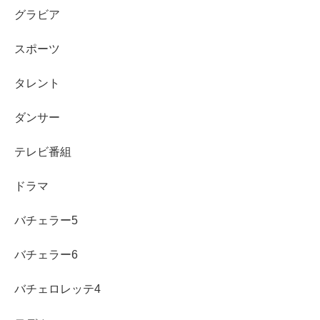
グラビア
スポーツ
「引退理由」サジェストはなぜ？横田真悠
はイッテQを引退するのか整理
タレント
ダンサー
サジェストに「引退理由」が出ると、どうしても不安にな
テレビ番組
りますよね。ただ、サジェストは
検索されやすい言葉が並
ぶ仕組み
で、
引退が決まった証拠ではありません
。
ドラマ
ここでは「なぜ出るのか」を分解しつつ、「引退する
バチェラー5
の？」という疑問に対して、落ち着いて判断する材料をま
バチェラー6
とめます。
バチェロレッテ4
サジェストの「引退理由」は引退確定ではない：
検索が集まると表示されやすい