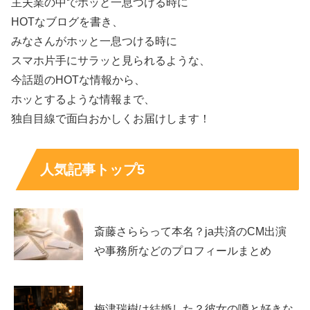
主夫業の中でホッと一息つける時に
HOTなブログを書き、
ここでは
公表情報と非公表情報を分けて
、読みやすくまと
みなさんがホッと一息つける時に
めます。
スマホ片手にサラッと見られるような、
今話題のHOTな情報から、
本名は公表が確認できず、断定は避けるのが安全
ホッとするような情報まで、
独自目線で面白おかしくお届けします！
ネット上では「本名は別にあるのでは」といった話題が出
ることがありますが、公式プロフィールなどで
本名として
人気記事トップ5
別名が明記されている一次情報
が確認できない場合、記事
では断定しないのが基本です。
斎藤さららって本名？ja共済のCM出演
芸名か本名かをはっきり言い切る根拠がないまま拡散する
や事務所などのプロフィールまとめ
と、誤情報になりやすいからです。
本名は非公表の可能性
が高い
、という慎重な整理が安心です。
梅津瑞樹は結婚した？彼女の噂と好きな