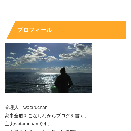
プロフィール
小高サラの本名は？経歴と公式プロフィー
ルを表でチェック
最後に「本名」と「プロフィール」を整理します。結論か
ら言うと、本名は確定情報として公表されている形が確認
管理人：wataruchan
しづらく、断定は避けるのが安全です。一方で、生年月日
家事全般をこなしながらブログを書く、
や出身地、身長、趣味特技などは公式プロフィールに掲載
主夫wataruchanです。
されています。