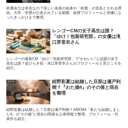
スポンサーリンク
鈴鹿央士は本名なの？珍しい名前の由来や「鈴鹿」が芸名とされる理
由、大学・学歴が公表されている範囲、経歴プロフィールと俳優にな
ったきっかけまで整理。
レンゴーCMの女子高生は誰？
CM
「ゆけ！包装研究部」の女優は滝
口芽里衣さん
レンゴーの最新CM「ゆけ！包装研究部」で“かわいい”と話題の女子
高生は誰？堤ひらき役・滝口芽里衣さんのプロフィールと見どころを
紹介。
紺野彩夏は結婚した旦那は瀬戸利
モデル
樹？『わた婚4』のその後と現在
を整理
紺野彩夏は結婚した？旦那は瀬戸利樹？ABEMA『私たち結婚しまし
た4』の“その後”と現在の関係を公表情報で整理。プロフィール・代
表作も紹介。