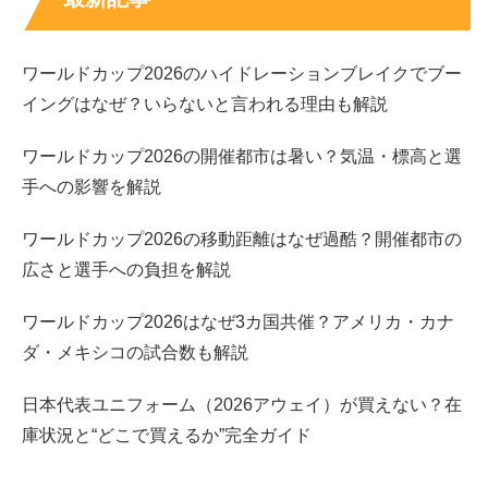
公式に確認できる範囲
で、プロフィールを表にまとめま
す。非公表の項目は「非公表」として整理します。
ワールドカップ2026のハイドレーションブレイクでブー
項目
内容
イングはなぜ？いらないと言われる理由も解説
名前
小高サラ
ワールドカップ2026の開催都市は暑い？気温・標高と選
生年月日
2003年11月18日
手への影響を解説
出身地
栃木県
身長
164cm
ワールドカップ2026の移動距離はなぜ過酷？開催都市の
血液型
非公表
広さと選手への負担を解説
趣味
映画・ドラマ鑑賞
ワールドカップ2026はなぜ3カ国共催？アメリカ・カナ
特技
バレエ・柔軟
ダ・メキシコの試合数も解説
資格
IELTS（Academic）6.0点取得
所属事務所
スターダストプロモーション
日本代表ユニフォーム（2026アウェイ）が買えない？在
庫状況と“どこで買えるか”完全ガイド
スポンサーリンク