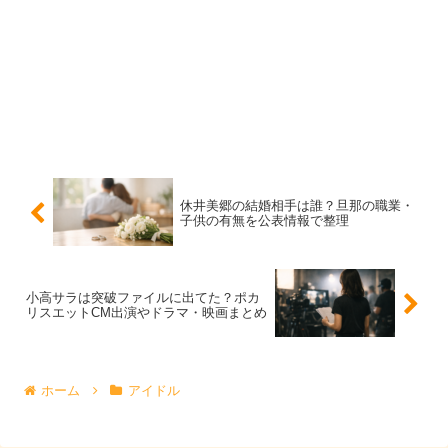
ロジェクト関連作品への出演が挙げられます。ドラマでは
地上波作品への出演歴があり、配信ドラマでは主演として
クレジットされている作品もあります。
さらに、再現ドラマ的な枠での出演やバラエティ内VTR
など、視聴者が「どこかで見たことある」と感じやすい露
出も重なりやすいです。
出演の種類が多いほど、見つける
楽しさも増えます
。
休井美郷の結婚相手は誰？旦那の職業・
子供の有無を公表情報で整理
最新情報を追うなら「公式プロフィール」とSNS
が近道
小高サラは突破ファイルに出てた？ポカ
リスエットCM出演やドラマ・映画まとめ
「今なにをしてる？」を最短で確認するなら、所属事務所
の
公式プロフィール
にある最新情報・芸歴が基準になりま
ホーム
アイドル
す。CMや出演日、配信開始日などがまとまっているた
め、情報の取り違えを減らせます。加えて、本人のSNS