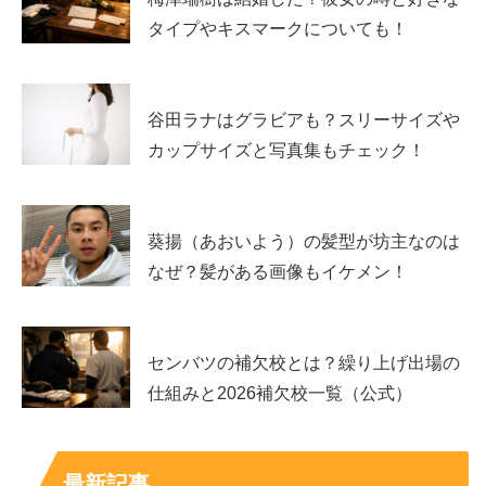
経歴の流れは「とき宣」から女優へ、表現の軸が
タイプやキスマークについても！
つながっている
小高サラさんはスターダストプロモーション所属で、とき
谷田ラナはグラビアも？スリーサイズや
宣では途中加入メンバーとして活動しました。アイドルと
カップサイズと写真集もチェック！
しての経験は、カメラ前での見せ方、ステージでの表現、
現場での集中力など、女優業にもつながりやすい土台で
す。
葵揚（あおいよう）の髪型が坊主なのは
なぜ？髪がある画像もイケメン！
特技として挙げられているバレエや柔軟は、身体表現や姿
勢、所作の美しさにも影響します。
「見せる力」を別の形
で伸ばしている
のが、現在のキャリアの見どころです。
センバツの補欠校とは？繰り上げ出場の
仕組みと2026補欠校一覧（公式）
公式プロフィールをもとにしたプロフィール表
最新記事