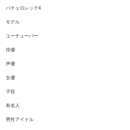
最新の出演情報は、所属事務所の公式プロフィール
バチェロレッテ4
とSNSでの告知が確認の近道です。
本名は確定情報として公表が確認できず、
断定は避
モデル
けるのが安全
です。
ユーチューバー
生年月日や出身地、身長、趣味特技などは公式プロ
フィールに掲載されています。
俳優
とき宣時代の魅力と、現在の女優としての成長を合わせて
声優
見ると、小高サラさんの
表現の幅
がより立体的に感じられ
女優
ます。
子役
有名人
男性アイドル