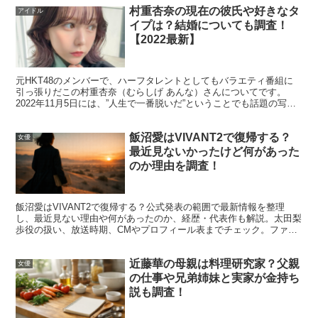
村重杏奈の現在の彼氏や好きなタ
アイドル
イプは？結婚についても調査！
【2022最新】
小高サラの現在の活動は？女優としての出
演作や仕事の幅
元HKT48のメンバーで、ハーフタレントとしてもバラエティ番組に
引っ張りだこの村重杏奈（むらしげ あんな）さんについてです。
2022年11月5日には、”人生で一番脱いだ”ということでも話題の写真
集『びびくら 村重杏奈』が発売されたことでも...
とき宣退部後の小高サラさんは、女優・モデルとして露出
飯沼愛はVIVANT2で復帰する？
女優
を広げています。テレビドラマ、映画、配信ドラマ、企業
最近見ないかったけど何があった
CMなど、活動の場が多方面に伸びているのが特徴です。
のか理由を調査！
ここでは「現在」を知りたい人向けに、公式プロフィール
飯沼愛はVIVANT2で復帰する？公式発表の範囲で最新情報を整理
し、最近見ない理由や何があったのか、経歴・代表作も解説。太田梨
に掲載されている仕事を中心に整理します。ポイントは
映
歩役の扱い、放送時期、CMやプロフィール表までチェック。ファン
像作品と広告の両方で経験を積んでいる
ことです。
向けにやさしく整理。
近藤華の母親は料理研究家？父親
女優
の仕事や兄弟姉妹と実家が金持ち
現在は女優中心、映像の現場で経験を重ねている
説も調査！