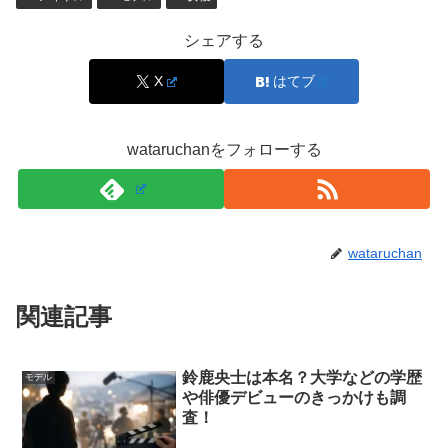
退部発表からラストライブまでの流れと、誤解し
シェアする
やすいポイント
X
はてブ
退部は2018年9月に発表され、同年9月末のライブが「ラ
ストライブ」として案内されました。ここで誤解しやすい
wataruchanをフォローする
のが、「突然消えた」「トラブルがあったのでは」といっ
た連想です。
wataruchan
しかし発表内容は、本人の言葉で不安や葛藤、そして感謝
が示されており、
本人の意思と状況を説明した上での区切
関連記事
り
として伝えられています。
情報を追うときは、切り抜きの噂よりも、当時の公式発表
鈴鹿央士は本名？大学などの学歴
モデル
や信頼できる報道で時系列を確認するのが安心です。
や俳優デビューのきっかけも調
査！