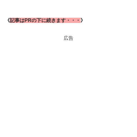
《
記事はPRの下に続きます・・・
》
広告