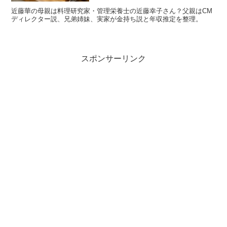
現在の軸は女優業で、作品ごとに役柄や見せ方を変えなが
近藤華の母親は料理研究家・管理栄養士の近藤幸子さん？父親はCM
ディレクター説、兄弟姉妹、実家が金持ち説と年収推定を整理。
らキャリアを積み上げています。映画・ドラマに加えて、
再現VTRや配信ドラマなど、現代の視聴スタイルに合っ
た現場にも出演しているのが強みです。
スポンサーリンク
さらにCM・広告の仕事も多く、画面に映った瞬間の空気
感や存在感が求められる領域で経験を重ねています。
「演
技」と「ビジュアル表現」の両輪
で活動の幅が広がってい
る印象です。
代表的な出演作は映画やドラマ、配信作品まで幅
広い
公式プロフィールに記載のある主な出演例として、映画で
は『ライアー×ライアー』や『あたしの！』、若手育成プ