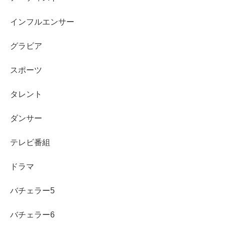
まとめ
インフルエンサー
グラビア
小高サラさんは元「とき宣（ときめき♡宣伝部）」
のメンバー
で、途中加入の「ひよこ組」として活動
スポーツ
しました。
タレント
担当カラーは
ときめき♡パープル
として知られてい
ます。
ダンサー
卒業理由は、本人コメントとして「体調・体力面の
テレビ番組
不安」や「同じスピードで進むことへの不安」が語
られています。
ドラマ
退部前後はラストライブが案内され、感謝の言葉も
丁寧に伝えられました。
バチェラー5
現在は女優中心に、映画・ドラマ・配信作品・CMな
バチェラー6
ど幅広く活動しています。