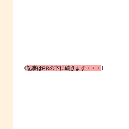
《
記事はPRの下に続きます・・・
》