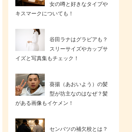
女の噂と好きなタイプや
キスマークについても！
谷田ラナはグラビアも？
スリーサイズやカップサ
イズと写真集もチェック！
葵揚（あおいよう）の髪
型が坊主なのはなぜ？髪
がある画像もイケメン！
センバツの補欠校とは？