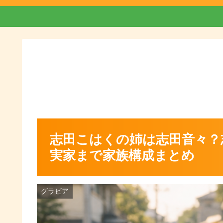
志田こはくの姉は志田音々？
実家まで家族構成まとめ
グラビア