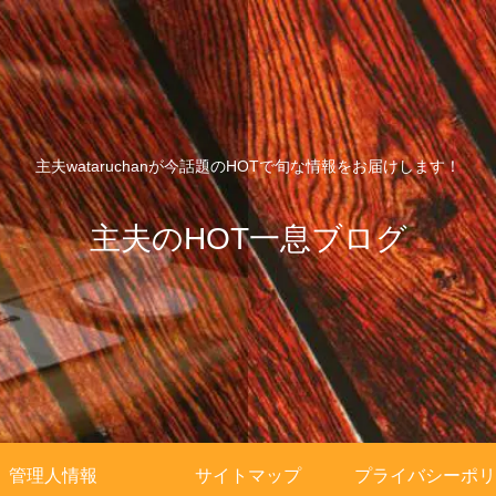
主夫wataruchanが今話題のHOTで旬な情報をお届けします！
主夫のHOT一息ブログ
管理人情報
サイトマップ
プライバシーポリ