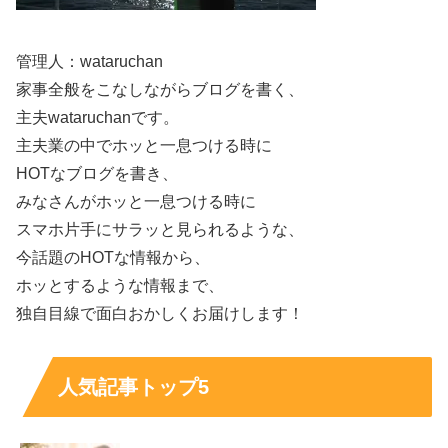
管理人：wataruchan
家事全般をこなしながらブログを書く、
主夫wataruchanです。
主夫業の中でホッと一息つける時に
こちらは2022年の『ビズリーチ』のCMですが、7年間ず
HOTなブログを書き、
ーっと起用され続けるっていうのもすごいですよね。
みなさんがホッと一息つける時に
スマホ片手にサラッと見られるような、
今話題のHOTな情報から、
そして、こちらのCMを見ても分かる通り、
『舞いあが
ホッとするような情報まで、
れ！』での吉谷彩子さんよりも長めのショートヘアで全然
独自目線で面白おかしくお届けします！
印象が違います
よね！
となると、
「吉谷彩子さんって今までどんな髪型だったの
人気記事トップ5
かな～？」
という事が気になり、
過去の画像と比較
してみ
ましたので、