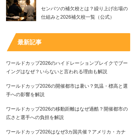
センバツの補欠校とは？繰り上げ出場の
仕組みと2026補欠校一覧（公式）
最新記事
ワールドカップ2026のハイドレーションブレイクでブー
吉谷彩子の過去の髪型を画像で比較！
イングはなぜ？いらないと言われる理由も解説
ワールドカップ2026の開催都市は暑い？気温・標高と選
さて、”ビズリーチ姉さん”こと吉谷彩子さんですが、『舞
手への影響を解説
いあがれ！』で披露されたベリーショートもまた印象が全
然違うということで注目を集めてますよね。
ワールドカップ2026の移動距離はなぜ過酷？開催都市の
広さと選手への負担を解説
そんな
吉谷彩子さんの髪型を、過去の画像なども見ながら
比較
していきましょう～！
ワールドカップ2026はなぜ3カ国共催？アメリカ・カナ