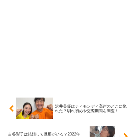
引用元：https://twitter.com/doriyaaaaa_n/status/1584398175653068801
沢井美優はティモンディ高岸のどこに惚
れた？馴れ初めや交際期間を調査！
吉谷彩子は結婚して旦那がいる？2022年