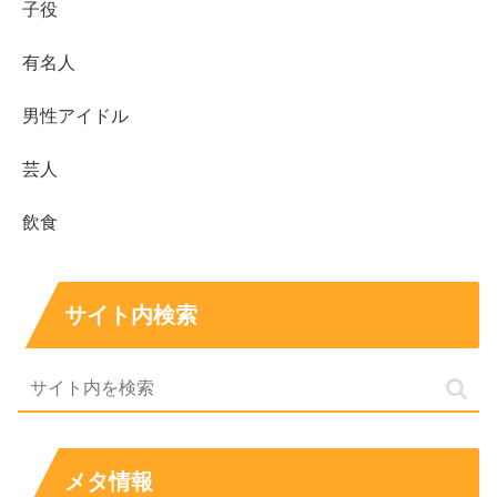
子役
有名人
男性アイドル
芸人
飲食
出典元：https://www.instagram.com/p/CXds-rYhrfW/
サイト内検索
わお～！
ピンク～！
恐らく役柄で染めたのだとは思いますが、全然印象が違い
メタ情報