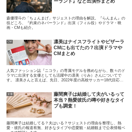
ーランド』など出演作まとめ
引用元：https://twitter.com/balle110/status/1584439180020502530
森優理斗の「ちょんまげ」サジェストの理由を解説。『らんまん』の
役どころ、『約束のネバーランド』出演（フィル役）やドラマ・映
画・CMも紹介。
凛美はナイスフライトやピザーラ
CM
CMにも出てたの？出演ドラマや
CMまとめ
人気ファッション誌『ニコラ』の専属モデルを務めながら、数々のド
ラマに出演する女優としても活躍中の凛美（りみ）さんについてで
す。 凛美さんと言えば、先日、2022年度の高校サッカー18代目応援
マネージャーに抜擢されたことでも話題を呼んでますね...
藤間爽子は結婚して夫がいるって
女優
引用元：https://twitter.com/heidou7474/status/1584424835731492864
本当？熱愛彼氏の噂や好きなタイ
プも調査！
藤間爽子は結婚してる？夫はいる？サジェストの理由を整理し、熱
愛・彼氏の報道有無、好きなタイプや恋愛観・結婚観まで公表情報ベ