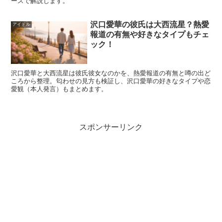
ースで解説します。
沢口愛華の彼氏は大西流星？熱愛
アイドル
報道の有無や好きなタイプもチェ
ック！
沢口愛華と大西流星は彼氏彼女なのかを、熱愛報道の有無と噂の出ど
ころから整理。匂わせの見方も検証し、沢口愛華の好きなタイプや恋
愛観（本人発言）もまとめます。
スポンサーリンク
引用元：https://twitter.com/toneyama7979/status/1584422360920502273