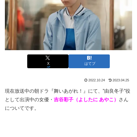
X
はてブ
2022.10.24
2023.04.25
現在放送中の朝ドラ『舞いあがれ！』にて、”由良冬子”役
として出演中の女優・
吉谷彩子（よしたに あやこ）
さん
についてです。