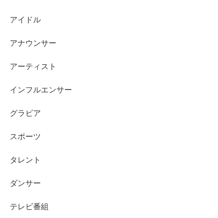
アイドル
出典元：https://www.instagram.com/p/CfSkPehBU2D/
アナウンサー
アーティスト
はい、こちらはもう『舞いあがれ！』の撮影が始まってい
インフルエンサー
たであろうと思われる
ベリーショートヘア
ですが、
グラビア
『舞いあがれ！』の印象ともまた大分違います
ね！
スポーツ
『舞いあがれ！』だと役柄もありますが少々”田舎の学
タレント
生”感が出てましたが、
こちらの画像は超オシャレに見え
るベリーショート
ですね～。
ダンサー
テレビ番組