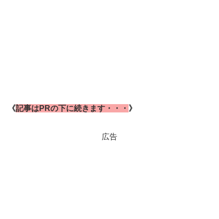
《
記事はPRの下に続きます・・・
》
広告