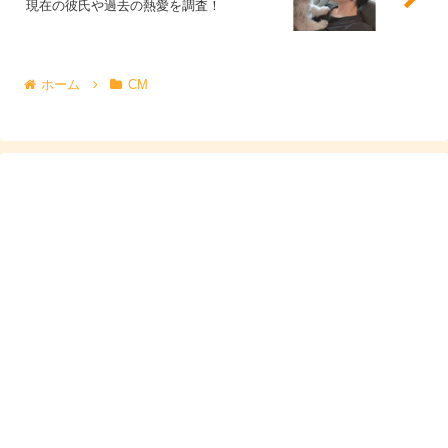
現在の彼氏や過去の熱愛を調査！
引用元：https://twitter.com/gojomen/status/1584409596462239745
ホーム
CM
ここではほんの一部のご紹介ですが、ツイッターでトレン
ドに入るというだけあって、
”ビズリーチ姉さん”と検索す
ると数えきれないほどのツイートが！
しかも、吉谷彩子さんが”ビズリーチ姉さん”というのはて
っきり『舞いあがれ！』への出演で生まれたニックネーム
かと思いきや、
一番古いツイートで2018年のものがありましたので、そ
こからじわじわ”ビズリーチ姉さん”という名前が浸透して