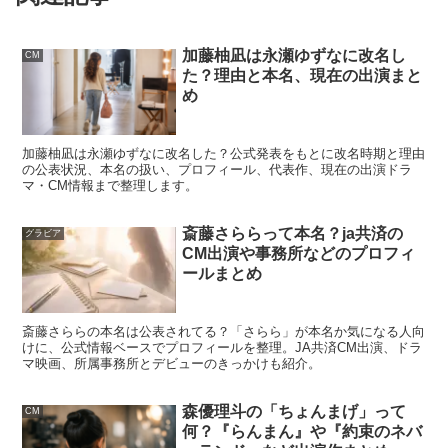
加藤柚凪は永瀬ゆずなに改名し
CM
”ビズリーチ姉さん”がトレンド入り!?SNS
た？理由と本名、現在の出演まと
の反応まとめ
め
加藤柚凪は永瀬ゆずなに改名した？公式発表をもとに改名時期と理由
吉谷彩子さんが朝ドラ『舞いあがれ！』にて、ベリーショ
の公表状況、本名の扱い、プロフィール、代表作、現在の出演ドラ
マ・CM情報まで整理します。
ートカットの”由良冬子”役として登場したことで、
斎藤さららって本名？ja共済の
グラビア
SNSではめちゃくちゃ話題になり、一時ツイッターで
CM出演や事務所などのプロフィ
ールまとめ
は”ビズリーチ姉さん”がトレンド入り
になったんだとか！
斎藤さららの本名は公表されてる？「さらら」が本名か気になる人向
けに、公式情報ベースでプロフィールを整理。JA共済CM出演、ドラ
マ映画、所属事務所とデビューのきっかけも紹介。
森優理斗の「ちょんまげ」って
CM
何？『らんまん』や『約束のネバ