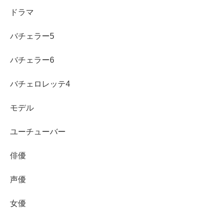
ドラマ
何よりベリーショートという似合う似合わないがはっきり
と分かるヘアスタイルなので、
バチェラー5
バチェラー6
違和感なく似合ってる吉谷彩子さんは、やはり顔立ちやバ
ランスが良いということですね！
バチェロレッテ4
モデル
続いて、
2021年の12月の画像
ではご自身のインスタグラ
ユーチューバー
ムでこのようなヘアスタイルも披露されています。
俳優
声優
女優