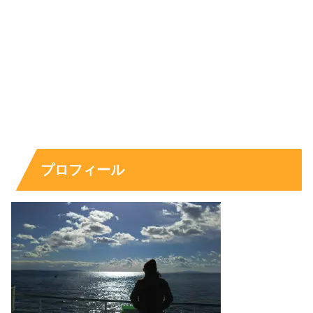
いって、
『舞いあがれ！』への出演で爆発した
のですね～。
ちなみに、吉谷彩子さんが初めて
『ビズリーチ』のCMに
出演されたのは2016年のことで、そこから2022年現在ま
での7年間出演を継続中！
プロフィール