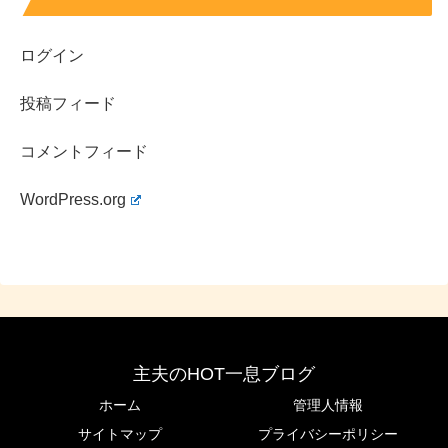
ますね～！
ログイン
『ビズリーチ』のCMでは清楚系？正統派美女？という印
象の吉谷彩子さんでしたが、こちらはまた
垢ぬけた感じが
投稿フィード
可愛い
ですね～。
コメントフィード
WordPress.org
続いて、一気に遡って
2018年5月の吉谷彩子
さん。
主夫のHOT一息ブログ
ホーム
管理人情報
サイトマップ
プライバシーポリシー