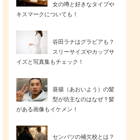
女の噂と好きなタイプや
キスマークについても！
谷田ラナはグラビアも？
スリーサイズやカップサ
イズと写真集もチェック！
葵揚（あおいよう）の髪
型が坊主なのはなぜ？髪
がある画像もイケメン！
センバツの補欠校とは？