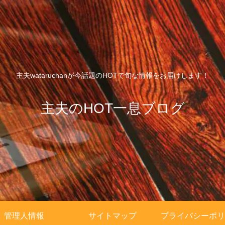
主夫wataruchanが今話題のHOTで旬な情報をお届けします！
主夫のHOT一息ブログ
管理人情報
サイトマップ
プライバシーポリ