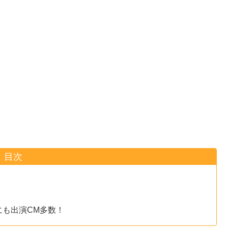
目次
にも出演CM多数！