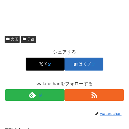
家庭内でも
食・生活リズム・段取り
に対する意識が自然と
育ちやすいのは想像できます。
母親の影響は近藤華にある？“生活力”と表現の土
台
女優
子役
シェアする
母親が料理や栄養の専門家だと、家庭での会話や日常の習
慣が「体調管理」「季節の食材」「無理をしない段取り」
X
はてブ
などに寄りやすくなります。近藤華さんがどこまで家庭の
影響を語っているかは場面によりますが、女優業は体力も
wataruchanをフォローする
集中力も求められるため、土台となる生活の安定は大きな
武器です。
特に撮影が続く時期は食事が乱れやすいので、家庭の中
wataruchan
に
“整える感覚”
があると助かります。こうした背景から、
「母親が料理研究家だからこそ、近藤華さんの
安定感や芯