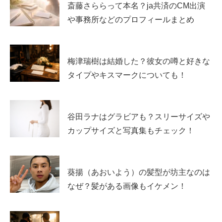
ーとされるため、一般的な会社員家庭とは収入の構造が違
斎藤さららって本名？ja共済のCM出演
う可能性があります。
や事務所などのプロフィールまとめ
ただし、資産や住居情報が公開されているわけではないた
め、ここでは
“金持ち断定”ではなく
、噂が出る理由と、収
梅津瑞樹は結婚した？彼女の噂と好きな
入イメージを
幅を持った推定
として整理します。
タイプやキスマークについても！
実家が金持ち説が出る理由は？「職業」と「環
境」の連想
谷田ラナはグラビアも？スリーサイズや
カップサイズと写真集もチェック！
実家が金持ちと言われる大きな理由は、両親の職業が「専
門職」「クリエイティブ職」として認識されやすい点で
葵揚（あおいよう）の髪型が坊主なのは
す。料理研究家は、テレビ・雑誌・書籍・企業タイアップ
なぜ？髪がある画像もイケメン！
などの活動が増えるほど収入の伸びしろが大きくなります
し、映像ディレクターも案件規模によって報酬が大きく動
きます。