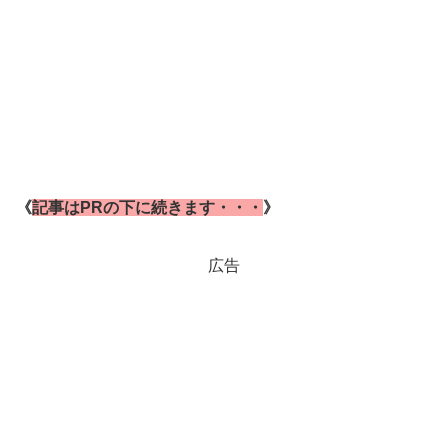
《
記事はPRの下に続きます・・・
》
広告