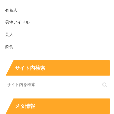
まとめ
有名人
男性アイドル
母親は料理研究家・管理栄養士
として紹介される近
藤幸子さんとされます。
芸人
母親紹介では
「二人の娘の母」
という情報が見ら
れ、姉妹がいる可能性が高いです。
飲食
父親の職業は、近藤華さん本人の発言から
「CMとか
のディレクター」
と読むのが確度高めです。
サイト内検索
父親が「近藤大介さん」説はありますが、
公式な確
証が見当たりにくく断定は注意
が必要です。
実家が金持ち説は、両親が専門職・クリエイティブ
職で
収入の振れ幅が大きい
ことから連想されやすい
面があります。
メタ情報
近藤華さんの年収は公表がないため推定ですが、
CM
契約が増えると上振れしやすい
構造です。