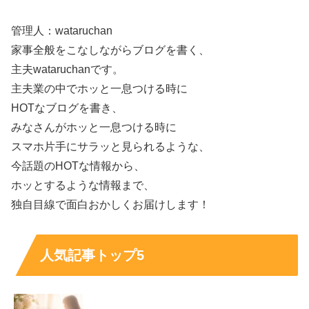
管理人：wataruchan
家事全般をこなしながらブログを書く、
主夫wataruchanです。
主夫業の中でホッと一息つける時に
HOTなブログを書き、
みなさんがホッと一息つける時に
スマホ片手にサラッと見られるような、
今話題のHOTな情報から、
近藤華の実家は金持ち？両親の仕事と予想
ホッとするような情報まで、
年収から考える
独自目線で面白おかしくお届けします！
「実家が金持ち？」という話題は、家族の職業がクリエイ
人気記事トップ5
ティブ寄りだと特に出やすいです。母親は料理研究家・管
理栄養士として活動し、父親はCMなどの映像ディレクタ