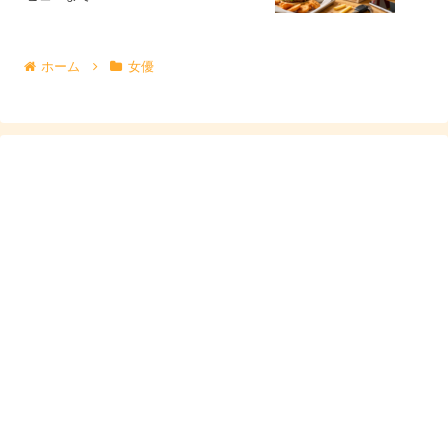
しにくい点です。
ホーム
女優
情報として扱うなら、
「候補として名前が挙がるが、公式
な確証は見当たらない」
という距離感が安全です。記事内
でも、この線引きを守って書くと誤解を生みにくくなりま
す。
兄弟姉妹はいる？「二人の娘」情報から読み取れ
ること
兄弟姉妹については、母親のプロフィール紹介などで
「二
人の娘の母」
とされることがあり、近藤華さんに姉妹がい
る可能性は高いです。年齢差について「6歳違い」といっ
た情報が出る場合もあり、もし事実なら、華さんが姉で妹
がいる構成がイメージしやすいでしょう。