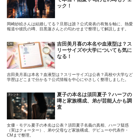
ック！
岡崎紗絵さんは結婚してる？旦那は誰？公式発表の有無を軸に、熱愛
報道や彼氏の噂、目黒蓮さんとの匂わせまで整理して解説します。
吉田美月喜の本名や血液型は？ス
CM
リーサイズや大学についても気に
近藤華の父親はすごい人？兄弟姉妹はい
なる！
る？
吉田美月喜は本名？血液型は？スリーサイズは公表？高校や大学など
学歴はどこまで分かる？公式情報を中心にやさしく整理しました。
次に多いのが「父親もすごい人？」「兄弟姉妹は？」とい
夏子の本名は須田夏子？ハーフの
う疑問です。父親については、近藤華さん本人がインタビ
タレント
噂と家族構成、弟が芸能人かも調
ューで
「CMとかのディレクター」
と答えており、映像制
査
作の現場に関わる職業である可能性が高いです。
女優・モデル夏子の本名は公表？須田夏子名義の真相、ハーフ疑惑
一方で、父親の“実名”に関しては推測が混ざりやすく、断
（実はクォーター）、弟や父母など家族構成、デビューや代表作・
CMまで整理。
定には注意が必要です。兄弟姉妹については、母親側のプ