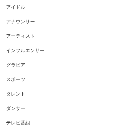
す。ドラマ出演は役の大きさや話数、主演級かどうかで変
アイドル
わり、CMは本数と契約条件でインパクトが出やすい領域
です。
アナウンサー
アーティスト
若手女優の場合、ドラマ中心の年は比較的控えめにまとま
りやすい一方、CMが複数本ある年は大きく伸びることが
インフルエンサー
あります。広めに見るなら、現時点の推定として
数百万円
台〜数千万円に届く可能性もある
くらいの幅は持たせられ
グラビア
ます。
スポーツ
結論としては、
「CM本数次第で跳ねる可能性があるた
タレント
め、年収は固定ではなく変動が大きい」
という整理が現実
的です。
ダンサー
スポンサーリンク
テレビ番組