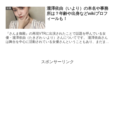
ロフィール紹介などから
「二人の娘」
という情報が見える
瀧澤依由（いより）の本名や事務
女優
ため、姉妹構成の可能性が高いと考えられます。
所は？年齢や出身などwikiプロフ
ィールも！
父親の職業は？本人発言「CMとかのディレクタ
『さんま御殿』の再現VTRに出演されたことで話題を呼んでいる女
ー」
優・瀧澤依由（たきざわ いより）さんについてです。 瀧澤依由さん
は舞台を中心に活動されている女優さんということもあり、まだまだ
名前を知らないという方も多いかもしれませんが、 今回...
父親の職業については、近藤華さんが「お父さんってフォ
トグラファー？」という問いに対して
「CMとかのディレ
スポンサーリンク
クターをやっています」
と答えた発言があり、ここが最も
確度の高いポイントです。
つまり、父親は広告映像などの制作に関わる“ディレクタ
ー”である可能性が高いということです。
ディレクターは企画意図を形にし、撮影現場をまとめ、編