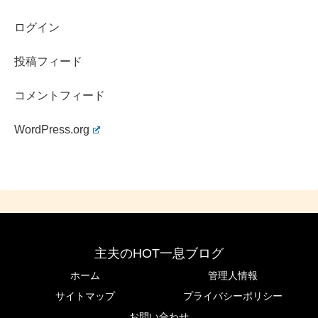
ログイン
家族の話題は関心が集まりやすい一方で、公開情報が限ら
れる部分もあります。確度の高い事実は押さえつつ、噂は
投稿フィード
噂として距離感を保って読むのが安心です。
近藤華さんの
コメントフィード
今後の出演作やCM動向
によっても、注目ポイントは変わ
っていきそうです。
WordPress.org
主夫のHOT一息ブログ
ホーム
管理人情報
サイトマップ
プライバシーポリシー
お問い合わせ