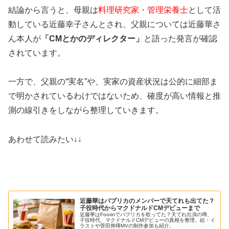
結論から言うと、母親は
料理研究家・管理栄養士
として活
動している近藤幸子さんとされ、父親については近藤華さ
ん本人が
「CMとかのディレクター」
と語った発言が確認
されています。
一方で、父親の“実名”や、実家の資産状況は公的に細部ま
で明かされているわけではないため、確度が高い情報と推
測の線引きをしながら整理していきます。
あわせて読みたい↓↓
近藤華はパプリカのメンバーで天てれも出てた？
子役時代からマクドナルドCMデビューまで
近藤華はFoorinでパプリカを歌ってた？天てれ出演の噂、
子役時代、マクドナルドCMデビューの真相を整理。絵・イ
ラストや菅田将暉MVの制作参加も紹介。