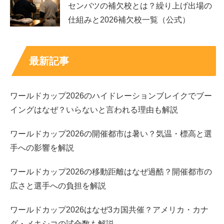
センバツの補欠校とは？繰り上げ出場の
仕組みと2026補欠校一覧（公式）
さらに、近藤華さん自身が若い時期から表現領域に関心が
高い印象があると、「家庭に機材がある」「教育に投資し
ていそう」といった想像が働きやすいです。つまり、
確定
最新記事
情報というより“連想”が先行しやすいテーマ
であり、
話題
の出やすさ＝事実
ではない点は押さえておきたいところで
す。
ワールドカップ2026のハイドレーションブレイクでブー
イングはなぜ？いらないと言われる理由も解説
両親の収入イメージは？料理研究家×映像ディレ
クターの幅
ワールドカップ2026の開催都市は暑い？気温・標高と選
手への影響を解説
両親ともに、成果や露出、契約形態によって年収が大きく
ワールドカップ2026の移動距離はなぜ過酷？開催都市の
変わり得る職業です。料理研究家の場合、連載・出演・企
広さと選手への負担を解説
業案件・書籍などが積み上がると上振れしやすく、逆に露
出が少ない時期は控えめになりやすいでしょう。
ワールドカップ2026はなぜ3カ国共催？アメリカ・カナ
ダ・メキシコの試合数も解説