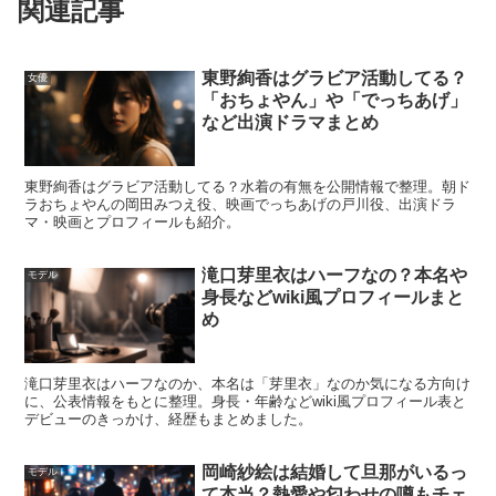
関連記事
の強さ
に繋がっているのでは？」と見る人が多いのも納得
です。
東野絢香はグラビア活動してる？
女優
「おちょやん」や「でっちあげ」
など出演ドラマまとめ
スポンサーリンク
東野絢香はグラビア活動してる？水着の有無を公開情報で整理。朝ド
ラおちょやんの岡田みつえ役、映画でっちあげの戸川役、出演ドラ
マ・映画とプロフィールも紹介。
滝口芽里衣はハーフなの？本名や
モデル
身長などwiki風プロフィールまと
め
滝口芽里衣はハーフなのか、本名は「芽里衣」なのか気になる方向け
に、公表情報をもとに整理。身長・年齢などwiki風プロフィール表と
デビューのきっかけ、経歴もまとめました。
岡崎紗絵は結婚して旦那がいるっ
モデル
て本当？熱愛や匂わせの噂もチェ