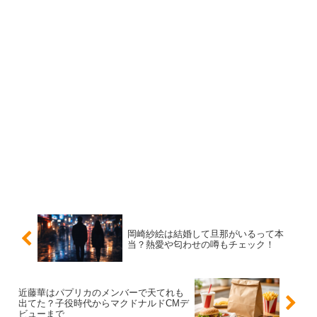
集や仕上げまで責任を持つ立場になりやすいので、家庭に
カメラがあったり、映像文化が身近だったりしても不思議
ではありません。こうした環境は、近藤華さんの
表現への
距離の近さ
に影響している可能性があります。
父親が「近藤大介さん」説は本当？現状は“断定
できない”
ネット上では、父親が映像ディレクターの
近藤大介さん
で
はないか、という説が語られることがあります。近藤大介
さんは映像制作会社の代表として紹介されることもあ
り、“CMディレクター”という職業イメージとも一致しや
岡崎紗絵は結婚して旦那がいるって本
当？熱愛や匂わせの噂もチェック！
すいため、噂が広がりやすいのでしょう。
ただし、ここで重要なのは、近藤華さん本人や公式プロフ
近藤華はパプリカのメンバーで天てれも
出てた？子役時代からマクドナルドCMデ
ィールなどで
「父＝近藤大介」
と明言されている形を確認
ビューまで