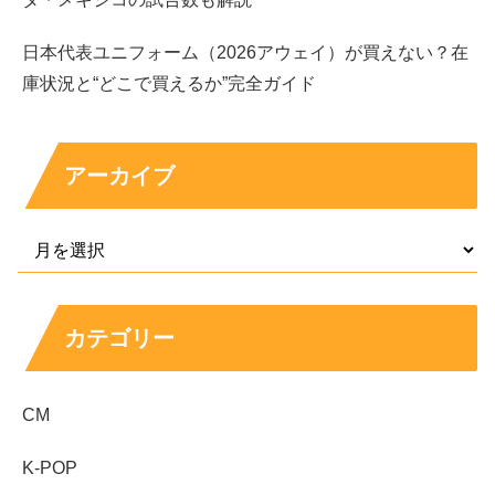
映像ディレクターも同様で、担当する案件の規模（全国
日本代表ユニフォーム（2026アウェイ）が買えない？在
CMか、Web中心か、企業VP中心か）で報酬水準が変わり
庫状況と“どこで買えるか”完全ガイド
ます。ざっくりしたイメージとしては、両親それぞれが
数
百万円台〜数千万円台
までレンジがあり得て、世帯として
見ると
「一般家庭より上に見られやすい構造」
とは言えま
アーカイブ
す。
ただし、これはあくまで職業特性からの推定で、特定家庭
の資産や貯蓄を断定する材料にはなりません。
カテゴリー
近藤華の予想年収は？ドラマ・CMで「広めレン
ジ」推定
CM
近藤華さんの年収は公表されていないため推定になります
K-POP
が、露出が増えるほど大きく振れやすいのが芸能の特徴で