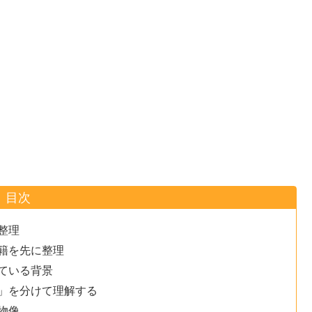
目次
整理
籍を先に整理
ている背景
」を分けて理解する
物像