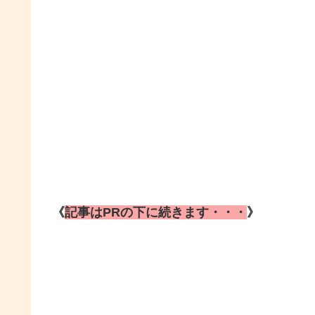
《
記事はPRの下に続きます・・・
》