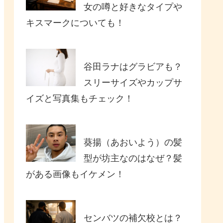
女の噂と好きなタイプや
キスマークについても！
谷田ラナはグラビアも？
スリーサイズやカップサ
イズと写真集もチェック！
葵揚（あおいよう）の髪
型が坊主なのはなぜ？髪
がある画像もイケメン！
センバツの補欠校とは？