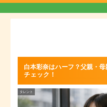
白本彩奈はハーフ？父親・母
チェック！
タレント