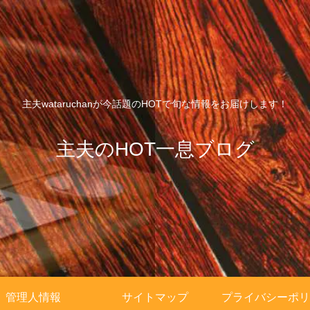
主夫wataruchanが今話題のHOTで旬な情報をお届けします！
主夫のHOT一息ブログ
管理人情報
サイトマップ
プライバシーポリ