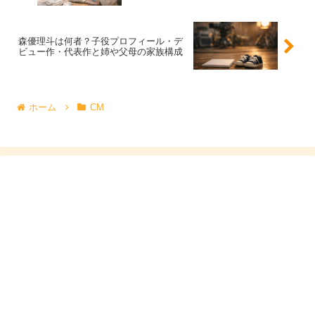
序盤は主人公の幼少期、のちに孫として登場
です。似てい
る雰囲気を活かしつつ、役の立場が変わるので、表情や距
森優理斗は何者？子役プロフィール・デ
離感も変化して見えるのが面白いところ。
ビュー作・代表作と姉や父母の家族構成
検索意図としては、
「らんまんに出てた？何役？」の答え
が2つある
のが最大ポイントです。
ホーム
CM
スポンサーリンク