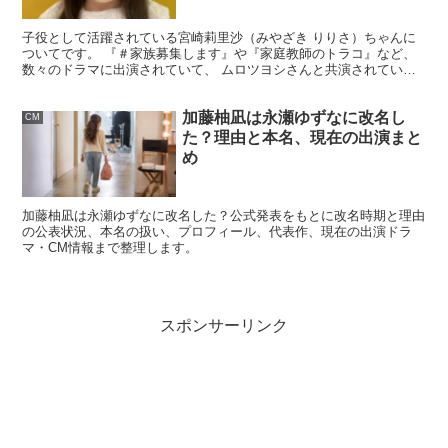
『らんまん』出演① 槙野万太郎（幼少期）を演
じた
子役として活躍されている宮崎莉里沙（みやざき りりさ）ちゃんに
ついてです。 『＃家族募集します』や『家庭教師のトラコ』など、
数々のドラマに出演されていて、 ムロツヨシさんと共演されている
ワンダの新CMでも話題を呼んでいる子役の宮崎莉里沙ちゃ...
『らんまん』で森優理斗くんが演じたのは、主人公・槙野
加藤柚凪は永瀬ゆずなに改名し
CM
万太郎の
幼少期
です。物語の土台になる時期なので、視聴
た？理由と本名、現在の出演まと
者の印象に残りやすく、「あの幼少期の子、誰だろう」と
め
検索されやすい役どころでもあります。
加藤柚凪は永瀬ゆずなに改名した？公式発表をもとに改名時期と理由
の公表状況、本名の扱い、プロフィール、代表作、現在の出演ドラ
幼少期の演技は、物語の“芯”になる感情や憧れを自然に見
マ・CM情報まで整理します。
せる必要があり、ここがハマると作品全体の没入感が上が
ります。
「万太郎の幼少期＝森優理斗」
は、覚えておくと
話がつながりやすいです。
スポンサーリンク
『らんまん』出演② 万太郎の孫・山元虎太郎と
して再登場