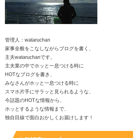
バーランド』の役柄
に触れたうえで、ドラマ・番組・CM
まで一気にチェックできるようにします。
“作品名だけ”で終わらせず、何役かまで書く
のがポイント
です。
管理人：wataruchan
家事全般をこなしながらブログを書く、
『約束のネバーランド』は出演してる？役柄はフ
主夫wataruchanです。
ィル
主夫業の中でホッと一息つける時に
HOTなブログを書き、
森優理斗くんは、実写映画『約束のネバーランド』
みなさんがホッと一息つける時に
（2020）に
フィル役
で出演しています。フィルは作品内
スマホ片手にサラッと見られるような、
で、年少組の中でも存在感があるキャラクターとして知ら
今話題のHOTな情報から、
れ、観た人ほど「この子役、上手いな」と記憶に残りやす
ホッとするような情報まで、
い立ち位置です。
独自目線で面白おかしくお届けします！
作品を見返すなら、
フィルの表情や反応の細かさ
に注目す