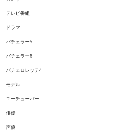
役）』『二月の勝者（ガイア役）』などがある
Eテレ『こども・エール！～アジアこどもドラマ～』
テレビ番組
では
ナビゲーター
としても出演
ドラマ
CMは池田模範堂「液体ムヒS」、P＆G「車のファブ
リーズ」、三菱電機など、
企業名とCM名で確認する
バチェラー5
と覚えやすい
バチェラー6
「ちょんまげ」の疑問が解けたら、次は出演作を見返すの
がいちばん早い楽しみ方です。気になった作品からチェッ
バチェロレッテ4
クしていくと、森優理斗くんの
役ごとの表情の違い
が見え
モデル
てきます。
ユーチューバー
俳優
声優