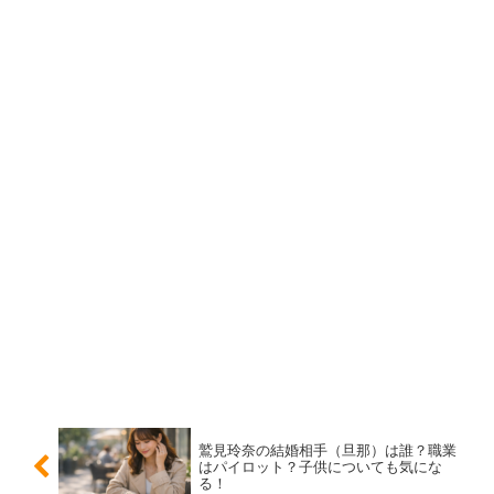
『らんまん』では、森優理斗くんが
万太郎の孫・山元虎太
郎
としても登場します。序盤の幼少期とは別の立ち位置で
再登場するため、「あれ？見たことある！」となりやす
く、話題になりました。ここで混乱しがちなのが、
「同じ
子が別の役もやっている」
という点です。
ネタバレを避けて言うなら、
物語の“時間の流れ”を感じさ
せる象徴的な登場
として受け止めると分かりやすいでしょ
う。
『らんまん』で注目された理由（“一人二役”の分
かりやすい整理）
「一人二役」は珍しい仕掛けですが、視聴者側は「どっち
鷲見玲奈の結婚相手（旦那）は誰？職業
はパイロット？子供についても気にな
の役？」があいまいになることもあります。整理すると、
る！