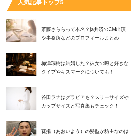
人気記事トップ5
ると、より楽しめます。
森優理斗の出演ドラマ・番組（代表作をピックア
斎藤さららって本名？ja共済のCM出演
ップ）
や事務所などのプロフィールまとめ
ドラマ出演は幅広く、話題作で“幼少期役”を務めることも
多いです。たとえば大河ドラマ『鎌倉殿の13人』では
金
梅津瑞樹は結婚した？彼女の噂と好きな
剛役
として出演。さらに『二月の勝者―絶対合格の教室
タイプやキスマークについても！
―』では
ガイア役
、『風間公親－教場0－』では
瓜原潤史
の幼少役
など、印象に残る役どころがあります。
谷田ラナはグラビアも？スリーサイズや
番組ではEテレの『こども・エール！～アジアこどもドラ
カップサイズと写真集もチェック！
マ～』で
ナビゲーター
としての出演も。
“ドラマの中の子
役”だけでなく“番組の顔”としても出ている
点が魅力です。
葵揚（あおいよう）の髪型が坊主なのは