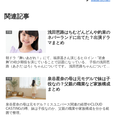
そうした積み重ねで、
名前とあだ名がセットで記憶される
関連記事
ことが起きやすくなります。
スポンサーリンク
浅田芭路はちむどんどんや約束の
子役
ネバーランドに出てた？出演ドラ
マまとめ
朝ドラ『舞いあがれ！』にて、福原遥さん演じるヒロイン・”岩倉
舞”の幼少期役を演じていることで話題になっている、 子役の浅田芭
路（あさだ はろ）ちゃんについてです。 浅田芭路ちゃんについて
Googleで検索をかけると、『ちむどんどん』や『約束...
泉谷星奈の母は元モデルで妹は子
子役
役なの？父親の職業など家族構成
まとめ
泉谷星奈の母は元モデル？ミスユニバース関連の経歴やCLOUD
CASTINGの噂、妹は子役なのか、父親の職業や家族構成を分かる範
囲で整理。