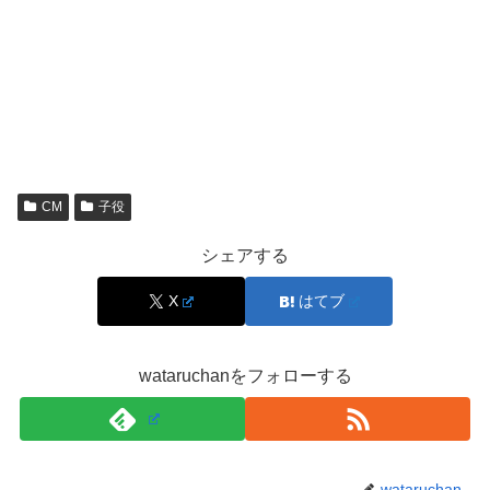
大人キャストと子役がセットで語られる作品だと、視聴者
は「この子役は誰？」と検索しやすく、あだ名のインパク
トも相まって関連ワードが残りやすいです。
「ちょんまげ＝森優理斗」ではなく「ちょんまげの幼少期
＝森優理斗」
と覚えるとスッキリします。
CM
子役
「ちょんまげ」検索が増える背景（印象・呼び
シェアする
名・拡散）
X
はてブ
サジェストは、たくさんの人が一緒に調べた言葉が“まと
まり”になって出てくることがあります。ドラマの中であ
wataruchanをフォローする
だ名が繰り返し呼ばれたり、相関図や感想で「ちょんま
げ」という言葉が目立つと、視聴者は
「ちょんまげ役の子
役」→「森優理斗」
の順で検索しがちです。
wataruchan