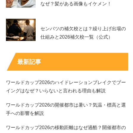
出演映画＋CM（企業名・CM名つきで紹介）
なぜ？髪がある画像もイケメン！
映画では『約束のネバーランド』のほか、『劇場版
センバツの補欠校とは？繰り上げ出場の
TOKYO MER～走る緊急救急室～』で
星川翔馬役
として出
仕組みと2026補欠校一覧（公式）
演しています。CMも複数あり、企業名とCM名で見ると
分かりやすいです。
最新記事
代表例は、池田模範堂の
液体ムヒS「僕らの夏は、液体ム
ヒS。」篇
、P＆Gの
車のファブリーズ「親子の絆」篇
、
三菱電機の
「しあわせをシェアしよう。笑顔の真ん中篇」
ワールドカップ2026のハイドレーションブレイクでブー
など。
イングはなぜ？いらないと言われる理由も解説
ワールドカップ2026の開催都市は暑い？気温・標高と選
CMは短い時間で印象を残す力が問われる
ので、出演本数
手への影響を解説
が多いほど演技の幅が伝わりやすいです。
ワールドカップ2026の移動距離はなぜ過酷？開催都市の
スポンサーリンク