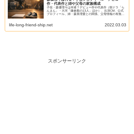
作・代表作と姉や父母の家族構成
子役・森優理斗は何者？デビュー作や代表作（朝ドラ「ら
んまん」・大河「鎌倉殿の13人」ほか）、出演CM、公式
プロフィール、姉・森美理愛との関係、父母情報の有無と
家族構成を解説。
life-long-friend-ship.net
2022.03.03
スポンサーリンク