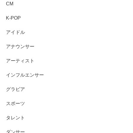
CM
まとめ
K-POP
アイドル
「森優理斗 ちょんまげ」は、本人の髪型ではなく“役
アナウンサー
柄のあだ名”がきっかけになりやすい
ドラマ『良いこと悪いこと』で、
「ちょんまげ」と
アーティスト
呼ばれる人物の幼少期
として森優理斗くんが結びつ
きやすい
インフルエンサー
『らんまん』には出演しており、「槙野万太郎の幼
グラビア
少期」と「山元虎太郎（孫）」で整理すると分かり
やすい
スポーツ
『約束のネバーランド』（2020）には
フィル役
で出
演
タレント
代表的なドラマ出演として『鎌倉殿の13人（金剛
ダンサー