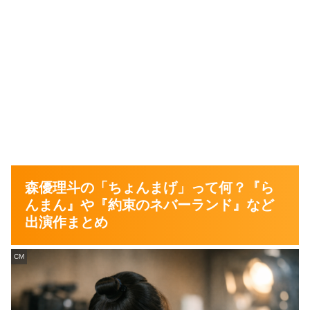
森優理斗の「ちょんまげ」って何？『ら
んまん』や『約束のネバーランド』など
出演作まとめ
CM