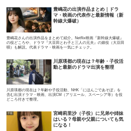
豊嶋花の出演作品まとめ｜ドラ
女優
マ・映画の代表作と最新情報（新
幹線大爆破）
豊嶋花さんの出演作品をまとめて紹介。Netflix映画『新幹線大爆破』
の役どころや、ドラマ『大豆田とわ子と三人の元夫』の娘役（大豆田
唄）も解説。代表ドラマ・映画を一気にチェック。
森優理斗は『らんまん』に出てた？何役だ
った？
川原瑛都の現在は？年齢・子役活
子役
動と最新のドラマ出演を整理
森優理斗くんの代表的な出演作として外せないのが、朝ド
ラ『らんまん』です。ここで大事なのは、
「出てた？」だ
川原瑛都の現在は？年齢や子役活動、NHK「にほんごであそぼ」を
含む出演ドラマ・映画、出演CM（アリエール、スペーシア等）を役
けでなく「何役？」が2つある
点。最初に登場した役と、
どころ付きで整理。
のちに再登場した役を分けて知ると、
見返したくなるポイ
宮崎莉里沙（子役）に兄弟や姉妹
子役
ント
もはっきりします。
はいる？母親や父親についても気
になる！