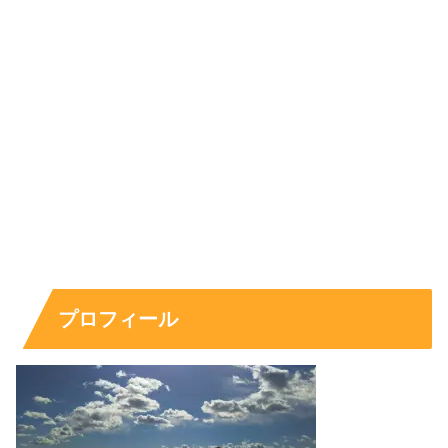
解”の正体
「弟も芸能人？」という疑問は、結論から言うと
本人発信
で弟の存在や職業を確定できる材料が少なく、断定は難し
い
のが現状です。ではなぜこの検索が出るかというと、作
品の役柄が影響することがあります。
たとえばドラマでは“姉”として登場し、家族関係が強く描
かれる回があるため、視聴者の印象として「実際にも弟が
いるのでは」と連想されやすいのです。
プロフィール
さらに、共演者や役名が切り取られて拡散すると、「弟役
＝実弟」と誤解されるケースもあります。だからこそ答え
としては、
弟が芸能人だと裏付ける公表情報は見当たりに
くい
、これが最も誠実な整理になります。