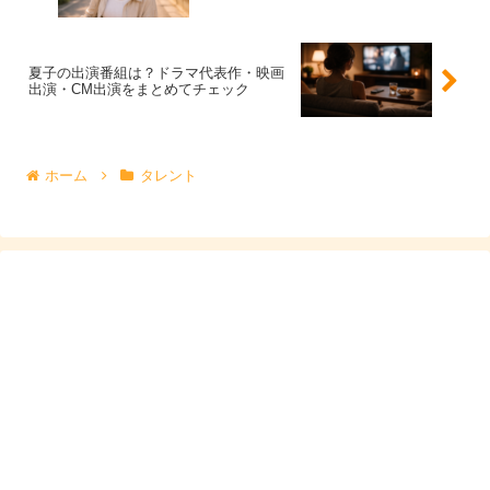
父や母はどんな人？公表範囲の家族構成まとめ
夏子の出演番組は？ドラマ代表作・映画
家族については、出自に触れられることはあっても、職業
出演・CM出演をまとめてチェック
や年齢、顔写真などの詳細は積極的に出ていません。公表
範囲で整理すると、父は日本人、母は日本とアメリカにル
ーツがあるとされます。ここから導けるのは、夏子さんの
ホーム
タレント
バックグラウンドが多文化的である可能性が高い、という
こと。
ただし、家族の私生活に踏み込みすぎる情報は本人が発信
していない以上、推測で埋めるのは避けたいところです。
記事として押さえるべき核は、
家族構成の“人数”や“職
業”より、ルーツの整理
。つまり、
父母のルーツがクォー
ターの説明につながる
、ここがポイントです。
夏子の弟も芸能人？情報が出にくい理由と“誤