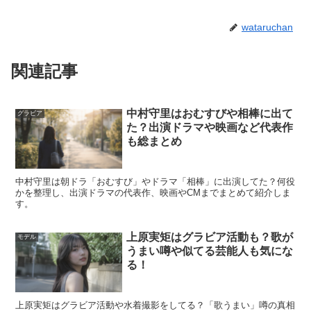
本名が話題になりやすい背景には、いくつかのパターンが
wataruchan
あります。まず、モデル出身の人はスナップや誌面でフル
ネーム表記がされることがあり、その情報が残り続けま
関連記事
す。次に、女優として注目作に出ると、「プロフィールの
深掘り」が一気に進み、過去名義が掘り起こされます。
中村守里はおむすびや相棒に出て
グラビア
た？出演ドラマや映画など代表作
も総まとめ
さらに、同姓同名や似た芸名の人物がいると情報が混線し
やすく、別人のプロフィールが混ざることもあります。
中村守里は朝ドラ「おむすび」やドラマ「相棒」に出演してた？何役
かを整理し、出演ドラマの代表作、映画やCMまでまとめて紹介しま
だからこそ、知りたい答えはシンプルで、
“本名は断定で
す。
きる公表情報があるか”を基準に判断
するのが安全です。
上原実矩はグラビア活動も？歌が
モデル
噂を追うより、
確実に確認できる範囲の事実
を積み上げる
うまい噂や似てる芸能人も気にな
方が、結果的に近道になります。
る！
スポンサーリンク
上原実矩はグラビア活動や水着撮影をしてる？「歌うまい」噂の真相