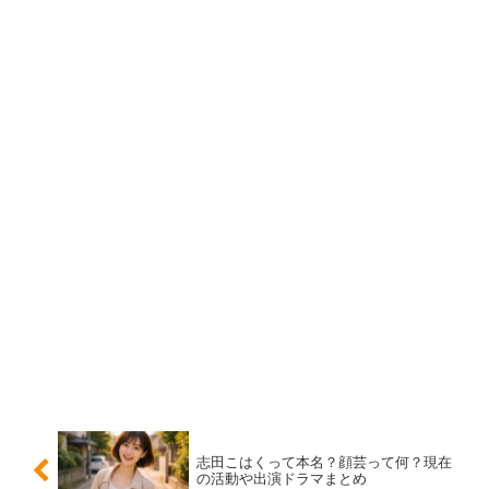
まず一番知りたい結論は、夏子さんは
ハーフではなくクォ
ーター
として紹介されるケースが多い、という点です。ハ
ーフという言葉は分かりやすい反面、ルーツの割合を一括
りにしがちで、検索でも広く使われています。
その結果、クォーターの人でも「ハーフ？」と聞かれやす
くなります。見た目の印象や雰囲気から連想されることも
ありますが、ここは
“ハーフ説”より“クォーターとしての紹
介”が主流
という理解が近いです。
本人がどの言葉を好むかは人によるため、断定的な決めつ
けは避け、事実として確認できる紹介のされ方を押さえる
のが安心です。
志田こはくって本名？顔芸って何？現在
の活動や出演ドラマまとめ