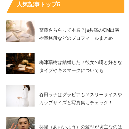
人気記事トップ5
夏子のデビューのきっかけと経歴プロフィ
斎藤さららって本名？ja共済のCM出演
ール、代表作まとめ
や事務所などのプロフィールまとめ
夏子さんの魅力は、モデルとしての存在感と、女優として
梅津瑞樹は結婚した？彼女の噂と好きな
の役の振れ幅が同居している点にあります。デビューの入
タイプやキスマークについても！
口はファッション誌のモデル活動で、そこから映像や舞台
へと自然に広がっていきました。
谷田ラナはグラビアも？スリーサイズや
現在は松竹エンタテインメントの公式プロフィールに、映
カップサイズと写真集もチェック！
画・ドラマ・舞台など幅広い実績が並びます。ここでは、
デビューのきっかけ
、公式情報を軸にしたプロフィール
表、そして代表作やCMの具体例までをまとめて確認でき
葵揚（あおいよう）の髪型が坊主なのは
るようにします。