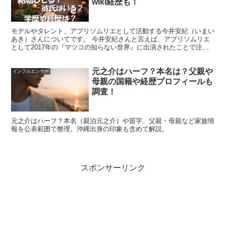
wiki経歴も！
夏子ってハーフなの？父・母・弟まで家族
モデルやタレント、アプリソムリエとして活動する今井安紀（いまい
構成を整理
あき）さんについてです。 今井安紀さんと言えば、アプリソムリエ
として2017年の『マツコの知らない世界』に出演されたことで注目
を集め、 『ZIP！』や『めざましテレビ』などにも...
元之介はハーフ？本名は？父親や
インフルエンサー
「夏子はハーフ？」という検索はとても多いですが、結論
母親の国籍や経歴プロフィールも
は少し違います。紹介される情報を整理すると、
父が日本
調査！
人、母が日本とアメリカのハーフ
とされ、夏子さん自身は
クォーター
という位置づけで語られることが多いです。
元之介はハーフ？本名（親泊元之介）や苗字、父親・母親など家族情
報を公表範囲で整理。沖縄出身の印象も含めて解説。
一方で、家族構成の詳細や兄弟姉妹の情報は、本人が大き
く語っていないため、断定を避ける必要があります。ここ
スポンサーリンク
では「言えること」と「言えないこと」を分けて、誤解が
起きやすい点も含めてまとめます。
結論｜夏子はハーフではなくクォーターとされる