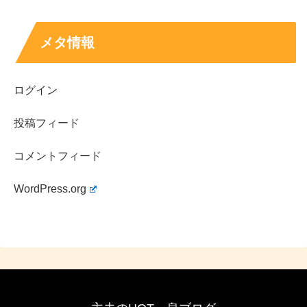
と言えます。
メタ情報
あわせて読みたい↓↓
ログイン
投稿フィード
夏子の出演番組は？ドラマ代表作・映画出演・
CM出演をまとめてチェック
女優・モデル夏子の出演作を総まとめ。代表ドラマ『アイ
ゾウ』、出演ドラマ一覧、映画出演（主演作含む）、出演
コメントフィード
番組、CM出演を企業名・CM名つきで紹介。
life-long-friend-ship.net
2022.03.25
WordPress.org
スポンサーリンク