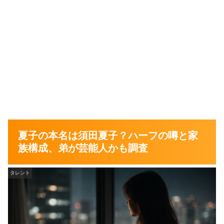
夏子の本名は須田夏子？ハーフの噂と家
族構成、弟が芸能人かも調査
タレント