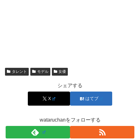
く中で「夏子」名義が定着していきました。2015年にフ
ァッション誌の専属モデルとしてデビューし、その後、ド
ラマや舞台、映画などへ活動領域を拡大していきます。
近年の公式プロフィールでは「夏子」として掲載され、所
属も松竹エンタテインメントとして案内されています。つ
まり、現在の活動名は
「夏子」が基本
で、別名義が語られ
るのは主に過去の情報や一部の掲載がきっかけになりやす
タレント
モデル
女優
い、という流れです。
シェアする
検索で見える情報の年代がバラバラだと、
同一人物で
X
はてブ
も“名前が違う”ように見える
のが混乱のポイントです。
wataruchanをフォローする
本名が話題になりやすい理由｜噂が一人歩きしや
すいパターン