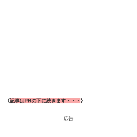
《
記事はPRの下に続きます・・・
》
広告