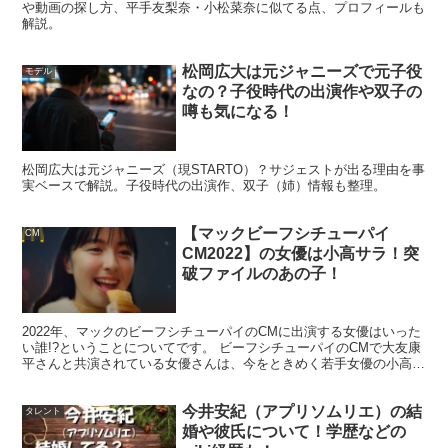
や動画の探し方、平手友梨奈・小松菜奈に似てる点、プロフィールも
解説。
松岡広大は元ジャニーズで元子役
モデル
なの？子役時代の出演作や双子の
噂も気になる！
松岡広大は元ジャニーズ（現STARTO）？サジェストが出る理由を事
実ベースで解説。子役時代の出演作、双子（姉）情報も整理。
【マックビーフシチューパイ
CM
CM2022】の女優は小高サラ！突
破ファイルのあの子！
2022年、マックのビーフシチューパイのCMに出演する女優はいった
い誰!?ということについてです。 ビーフシチューパイのCMで大友康
平さんと共演されている女優さんは、今をときめく若手女優の小高サ
ラ（おだか さら）さんです！ ということで今回...
今井安紀（アプリソムリエ）の結
タレント
婚や彼氏について！学歴などの