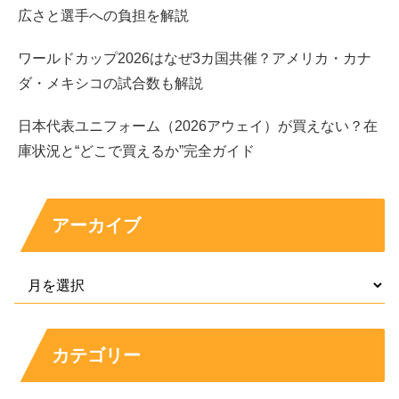
の入口を自然に開いた」
という流れです。
スカウトや声か
広さと選手への負担を解説
けを機に道が開けた
という点が、検索者が知りたい答えと
ワールドカップ2026はなぜ3カ国共催？アメリカ・カナ
して一番近いところでしょう。
ダ・メキシコの試合数も解説
夏子の公式プロフィール表｜生年月日・出身・身
日本代表ユニフォーム（2026アウェイ）が買えない？在
長・所属事務所など
庫状況と“どこで買えるか”完全ガイド
公式に確認できる情報
を軸に、主要プロフィールを表にま
とめます。
アーカイブ
項目
内容
名前
夏子（なつこ）
別名
須田夏子（別名義として紹介されることがある）
義
カテゴリー
生年
1996年9月3日
月日