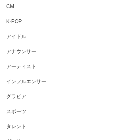
CM
出身
東京都
身長
164cm
K-POP
血液
O型
型
アイドル
特
クラシックバレエ（13年）、サーフィン（9年）、スペイン
技・
アナウンサー
語、日本舞踊（花柳流）、美術検定4級、キックボクシング、
スキ
家庭菜園
ル
アーティスト
所属
事務
松竹エンタテインメント
インフルエンサー
所
グラビア
以前
の所
トップコート（2025年3月までと紹介されることがある）
スポーツ
属
デビ
2015年（モデル活動でのデビューとして紹介される）
タレント
ュー