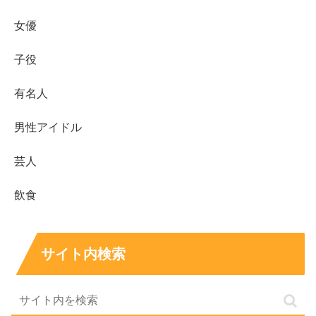
せません。
女優
映画では『女囚霊』で主演を担い、作品単位での評価につ
子役
ながる経験を重ねています。番組系では、配信の音楽番組
でMCを務めた経歴があり、演技以外の場でも表現力が生
有名人
きています。
男性アイドル
CMは具体名で押さえるとイメージがつきやすいです。代
表例として、
日本マクドナルド「てりたま」
の「桜の精」
芸人
篇、
ABCマート
の「CONVERSE ALL STAR LIGHT」
飲食
CM、そして
ディー・エヌ・エー「逆転オセロニア」
の
「ラーメン屋」篇や「プール」篇、コラボ篇などが知られ
ています。
サイト内検索
CMは短い秒数で印象を残す必要があるため、
透明感と芯
の強さの両方が映える
タイプの夏子さんは起用されやすい