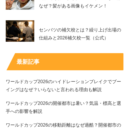
なぜ？髪がある画像もイケメン！
デビューのきっかけ｜モデルから女優へ広がった
転機
センバツの補欠校とは？繰り上げ出場の
仕組みと2026補欠校一覧（公式）
夏子さんは2015年にファッション誌の専属モデルとして
デビューし、その後女優活動へも広げていきます。本人の
インタビューでは、声をかけてもらったことがこの世界に
最新記事
入るきっかけになった、という趣旨が語られています。
ワールドカップ2026のハイドレーションブレイクでブー
モデルとしての活動で培った表現力や立ち姿の強さは、映
イングはなぜ？いらないと言われる理由も解説
像でも舞台でも武器になりやすく、キャリアの広がりを後
押しします。実際にドラマ出演を重ね、近年は主演作やレ
ワールドカップ2026の開催都市は暑い？気温・標高と選
ギュラー級の役も増えてきました。
手への影響を解説
大きな転機を一言でまとめるなら、
「モデル経験が、演技
ワールドカップ2026の移動距離はなぜ過酷？開催都市の