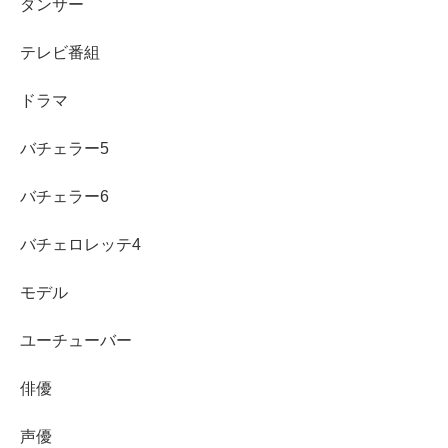
ダンサー
表の中でも、検索で特に確認されやすいのは
生年月日・身
長・所属
です。加えて、特技の幅が広いのも特徴で、
踊
テレビ番組
り・語学・スポーツ系が一気にそろっている
点は、役作り
ドラマ
の説得力につながりやすい要素です。
バチェラー5
代表作は？出演ドラマ・映画・番組・CMを具体
名つきで紹介
バチェラー6
バチェロレッテ4
代表作として名前が挙がりやすいのは、ドラマや映画での
印象的な役どころです。ドラマでは『トレース〜科捜研の
モデル
男〜』で源仁美役として登場し、物語の核心に関わる存在
感を残しました。
ユーチューバー
俳優
さらに『アイゾウ 警視庁・心理分析捜査官』では主演と
してシリーズの顔を務め、近年のキャリアを語る上で欠か
声優