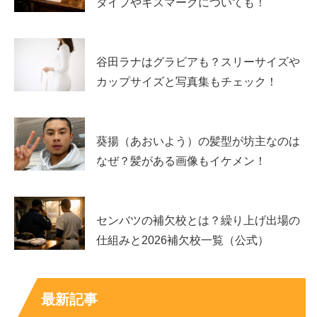
タイプやキスマークについても！
ても、「現在リニューアルに向けて準備中です。」とのこ
となので、
谷田ラナはグラビアも？スリーサイズや
アンジェリーナ1/3さんを含む『Gacharic Spin』以外の所
カップサイズと写真集もチェック！
属タレントなどについては分かりませんでしたが、
『DOLL$BOXX（ドールズボックス）』や『Metallic
葵揚（あおいよう）の髪型が坊主なのは
Spin（メタリックスピン）』といったバンドも所属され
なぜ？髪がある画像もイケメン！
ているようです。
センバツの補欠校とは？繰り上げ出場の
仕組みと2026補欠校一覧（公式）
設立は2000年5月で、スタッフ数が4名とのことなので、
小規模でありながらも20年以上続く芸能事務所のようで
す。
最新記事