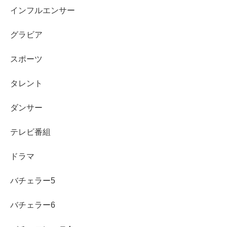
インフルエンサー
出 身：
東京都
グラビア
血 液 型：
A型
スポーツ
身 長：不明
タレント
所 属：
『Gacharic Spin
（ガチャリックスピ
ダンサー
ン）』
テレビ番組
事 務 所：
ブリスクルー
ドラマ
趣味＆特技：
現代アート鑑賞、映像編集、作詞、服飾
バチェラー5
リメイク、イラスト
バチェラー6