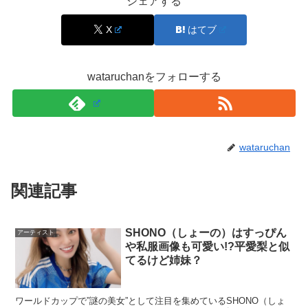
シェアする
3か国の血が入るとハーフではなく一応クオーターという
X
はてブ
ことになるのでしょうか。。。
wataruchanをフォローする
スポンサーリンク
wataruchan
関連記事
SHONO（しょーの）はすっぴん
アーティスト
や私服画像も可愛い!?平愛梨と似
てるけど姉妹？
ワールドカップで”謎の美女”として注目を集めているSHONO（しょ