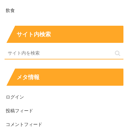
飲食
2019年に『Gacharic Spin』に加入し、”パフォーマー”と
して活躍されているアンジェリーナ1/3さんですが、
サイト内検索
現在ではラジオパーソナリティとして文化放送で冠番組
『アンジェリーナ1／3のA世代！ラジオ』を持ち、
『サンジャポ』のゲストコメンテーターとしても多数出演
するなど、ソロでも活躍されています。
メタ情報
ログイン
そのテンポの良い驚異的なトーク力は、講談師の神田伯山
投稿フィード
さんや、お笑いコンビ『爆笑問題』の太田さんにも認めら
れていて、
コメントフィード