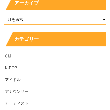
アーカイブ
出典元：https://www.instagram.com/p/CgzP4OppQOZ/
プロフィール
カテゴリー
名 前：
アンジェリーナ1/3
（あんじぇりーなさん
CM
ぶんのいち）
K-POP
ニックネーム：
アンジー
アイドル
本 名：
〇〇アンジェリーナorアンジェリーナ○○
アナウンサー
生年月日：
2001年12月25日 21歳
（2023年4月現
アーティスト
在）