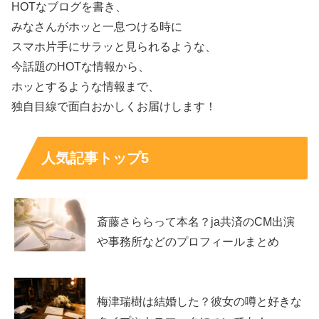
HOTなブログを書き、
みなさんがホッと一息つける時に
スマホ片手にサラッと見られるような、
所属事務所はどこ？
今話題のHOTな情報から、
ホッとするような情報まで、
独自目線で面白おかしくお届けします！
アンジェリーナ1/3さんのWikipediaや公式のプロフィール
はまだ出ていないようでしたが、
人気記事トップ5
『Gacharic Spin（ガチャリックスピン）』の所属事務所
が
『有限会社ブリスクルー』という事務所
でしたので、
斎藤さららって本名？ja共済のCM出演
恐らくこちらの事務所だと思われます。
や事務所などのプロフィールまとめ
梅津瑞樹は結婚した？彼女の噂と好きな
『有限会社ブリスクルー』の公式ホームページを覗いてみ