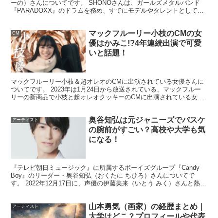
ーの）さんについてです。 SHONOさんは、ガールズメタルバンド
『PARADOXX』のドラムを務め、すでにモデルやタレントとして活
動されていましたが、 ワールドカップでFIF...
マックフルーリー小枝のCMの女
CM
優はかみこ!?4年連続出演で可愛
いと話題！
マックフルーリー小枝＆超オレオのCMに出演されている女優さんに
ついてです。 2023年は1月24日から放送されている、マックフルー
リーの新商品で小枝と超オレオクッキーのCMに出演されている女優
さんを見て、 「可愛い！」や、「誰!?」と思われ...
出身高校はどこ？
奥谷知弘は元ジャニーズでバスケ
アーティスト
の腕前がすごい？高校や大学も気
になる！
アンジェリーナ1/3さんの
出身高校については公表されて
いないのでどこの高校かは分かりません
でしたが、
『テレビ朝日ミュージック』に所属するボーイズグループ『Candy
Boy』のリーダー・奥谷知弘（おくたに ちひろ）さんについてで
す。 2022年12月17日に、声優の伊藤美来（いとう みく）さんと熱愛
芸術系の高校
に通われていたようです。
が報道されたことでも注目を集めてますね！...
山本勇気（画家）の経歴まとめ｜
アーティスト
大学はどこ？プロフィールや代表