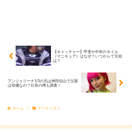
せんでした。
高校時代は自分で学費を稼ぐといったアルバイト生活の毎
日で、大変な高校生活を送られたというアンジェリーナ
1/3さんですが、
【キャッチャー】甲斐や中村のネイル
（マニキュア）はなぜ？いつからで元祖
は？
夢のために頑張ることは出来ても、高校生にして”頑張り
続けられる”というのは簡単なことではないので、
アンジェリーナ1/3の兄は神田伯山で父親
は俳優なの？社長の噂も調査！
アンジェリーナ1/3さんの強靭な”タフさ”がうかがえますよ
ね。
ホーム
アーティスト