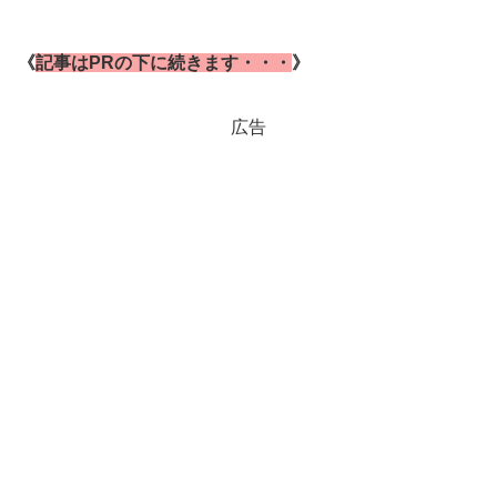
《
記事はPRの下に続きます・・・
》
広告