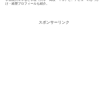
け・経歴プロフィールも紹介。
🥁のYuri さん、小さく可愛らしいのに、半端ない
パワーですよね❗あ～ちゃんの次位に好きなドラ
マーです👍パフォーマーの派手髪なアンジェリー
スポンサーリンク
ナ1/3さんはセイガクらしいですが心の広い高校
もあるんですね☺️ 無理かもですがKOGA さんと
ミサさんのベース対決、みんちょとTOMO-ZO の
🎸対決見たいです‼️
— 山座陵斗 (@MoZoPYs5l6xdg02)
May 23, 2020
このように、
『セイガク』
という名前が出ていましたが、
『セイガク』がどこの高校の略なのかは調べても分かりま