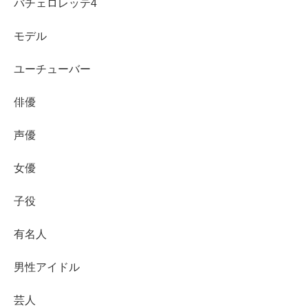
バチェロレッテ4
モデル
ユーチューバー
俳優
声優
女優
子役
有名人
前述したように、高校の文化祭での弾き語りをしていたア
男性アイドル
ンジェリーナ1/3さんが『Gacharic Spin』のリーダーの目
芸人
に留まり、