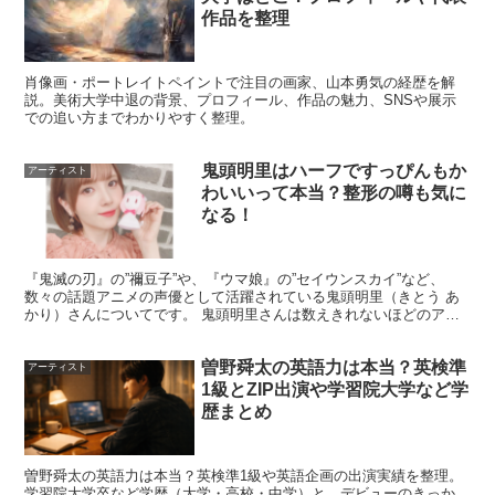
「夢を叶えるために芸術系の私立高校に行きたか
作品を整理
ったんですけど、実家が裕福ではないので、就学
支援金を利用しました。母親は海外の人で、日本
肖像画・ポートレイトペイントで注目の画家、山本勇気の経歴を解
説。美術大学中退の背景、プロフィール、作品の魅力、SNSや展示
語がわからないところもあるので、学校とのやり
での追い方までわかりやすく整理。
とりも全部自分でやったんですよ。高校に入学し
てすぐ、飲食店でバイトをはじめて、朝に仕込み
鬼頭明里はハーフですっぴんもか
アーティスト
わいいって本当？整形の噂も気に
をやって、学校行って、放課後はまたバイトとい
なる！
う生活でしたね」
『鬼滅の刃』の”禰豆子”や、『ウマ娘』の”セイウンスカイ”など、
数々の話題アニメの声優として活躍されている鬼頭明里（きとう あ
引用元：
https://dot.asahi.com/
かり）さんについてです。 鬼頭明里さんは数えきれないほどのアニ
メの声優を務めていることはもちろんですが、 歌手デビ...
曽野舜太の英語力は本当？英検準
アーティスト
1級とZIP出演や学習院大学など学
歴まとめ
また、アンジェリーナ1/3さんの出身高校についてツイッ
ターでは、
曽野舜太の英語力は本当？英検準1級や英語企画の出演実績を整理。
学習院大学卒など学歴（大学・高校・中学）と、デビューのきっか