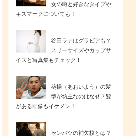
女の噂と好きなタイプや
キスマークについても！
谷田ラナはグラビアも？
スリーサイズやカップサ
イズと写真集もチェック！
葵揚（あおいよう）の髪
型が坊主なのはなぜ？髪
がある画像もイケメン！
センバツの補欠校とは？