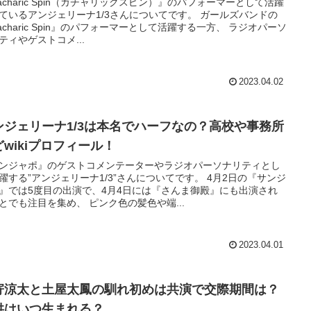
acharic Spin（ガチャリックスピン）』のパフォーマーとして活躍
ているアンジェリーナ1/3さんについてです。 ガールズバンドの
acharic Spin』のパフォーマーとして活躍する一方、 ラジオパーソ
ティやゲストコメ...
2023.04.02
ンジェリーナ1/3は本名でハーフなの？高校や事務所
どwikiプロフィール！
ンジャポ』のゲストコメンテーターやラジオパーソナリティとし
躍する”アンジェリーナ1/3”さんについてです。 4月2日の『サンジ
』では5度目の出演で、4月4日には『さんま御殿』にも出演され
とでも注目を集め、 ピンク色の髪色や端...
2023.04.01
寄涼太と土屋太鳳の馴れ初めは共演で交際期間は？
供はいつ生まれる？