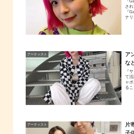
『G
され
『G
ナリ
ア
アーティスト
な
『サ
て活
ャポ
るこ
片
アーティスト
子