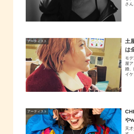
さん
土
アーティスト
は
モデ
屋ア
婚、
イケ
C
アーティスト
や
天才
す。