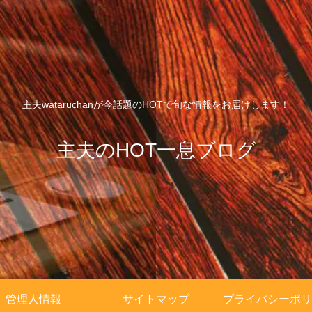
主夫wataruchanが今話題のHOTで旬な情報をお届けします！
主夫のHOT一息ブログ
管理人情報
サイトマップ
プライバシーポリ