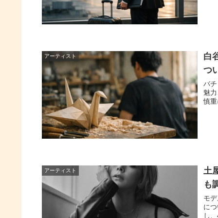
白
アーティスト
つ
バチ
魅力
慎重
土
アーティスト
も
モデ
につ
し、