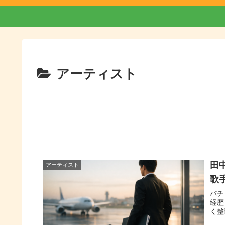
アーティスト
田
アーティスト
歌
バチ
経歴
く整