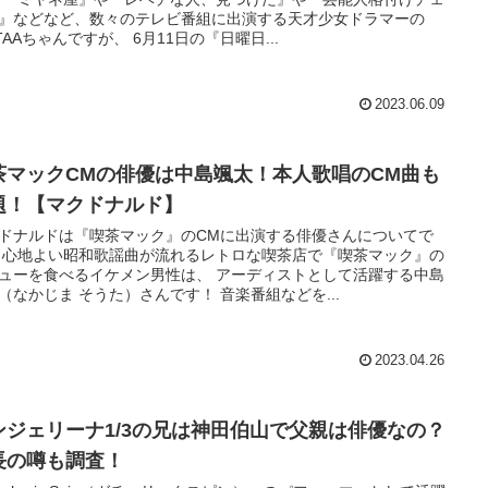
』などなど、数々のテレビ番組に出演する天才少女ドラマーの
ITAAちゃんですが、 6月11日の『日曜日...
2023.06.09
茶マックCMの俳優は中島颯太！本人歌唱のCM曲も
題！【マクドナルド】
ドナルドは『喫茶マック』のCMに出演する俳優さんについてで
 心地よい昭和歌謡曲が流れるレトロな喫茶店で『喫茶マック』の
ューを食べるイケメン男性は、 アーディストとして活躍する中島
（なかじま そうた）さんです！ 音楽番組などを...
2023.04.26
ンジェリーナ1/3の兄は神田伯山で父親は俳優なの？
長の噂も調査！