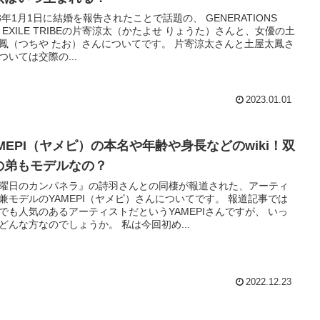
23年1月1日に結婚を報告されたことで話題の、 GENERATIONS
om EXILE TRIBEの片寄涼太（かたよせ りょうた）さんと、女優の土
鳳（つちや たお）さんについてです。 片寄涼太さんと土屋太鳳さ
ついては交際の...
2023.01.01
AMEPI（ヤメピ）の本名や年齢や身長などのwiki！双
の弟もモデルなの？
曜日のカンパネラ』の詩羽さんとの同棲が報道された、アーティ
兼モデルのYAMEPI（ヤメピ）さんについてです。 報道記事では
でも人気のあるアーティストだというYAMEPIさんですが、 いっ
どんな方なのでしょうか。 私は今回初め...
2022.12.23