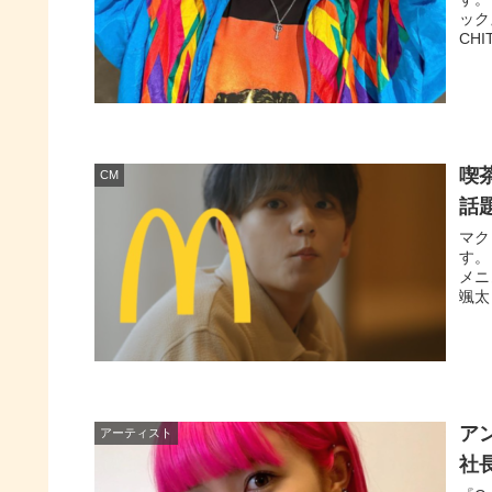
ック
CH
喫
CM
話
マク
す。
メニ
颯太
ア
アーティスト
社