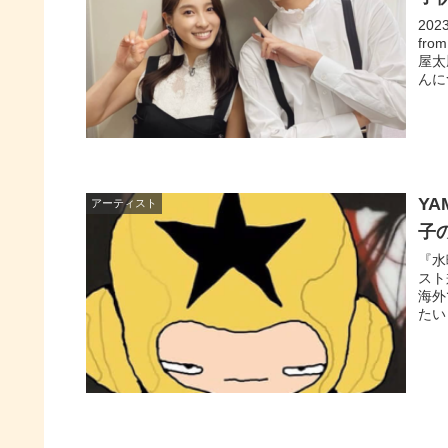
20
fr
屋太
んに
Y
アーティスト
子
『水
スト
海外
たい