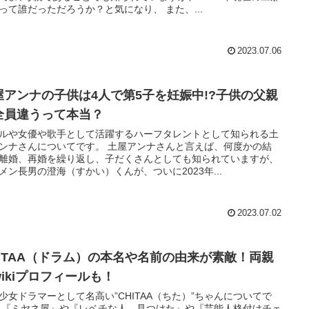
って誰だっただろうか？と気になり、 また、...
2023.07.06
屋アンナの子供は4人で第5子を妊娠中!?子供の父親
全員違うって本当？
ルや女優や歌手として活躍するハーフタレントとして知られる土
ンナさんについてです。 土屋アンナさんと言えば、何度かの結
離婚、再婚を繰り返し、子だくさんとしても知られていますが、
メン長男の澄海（すかい）くんが、ついに2023年...
2023.07.02
HITAA（ドラム）の本名や名前の由来が素敵！両親
wikiプロフィールも！
少女ドラマーとして名高い”CHITAA（ちた）”ちゃんについてで
 『ミヤネ屋』や『レベチな人、見つけた』や『芸能人格付けチェ