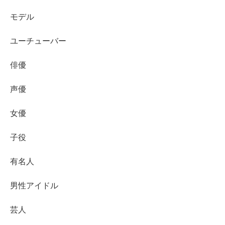
長谷川さんが１人の女性を指名します。
モデル
ユーチューバー
俳優
また、この間、
ヴィラにいる大内悠里さんにお手紙が届
き、長谷川さんから次の日のツーショットデートに誘われ
声優
ます。
女優
ツーショットデート（お風呂デート）＆サプライ
子役
ズローズ!?
有名人
長谷川さんが指名したのは、竹下理恵さんでした！
男性アイドル
芸人