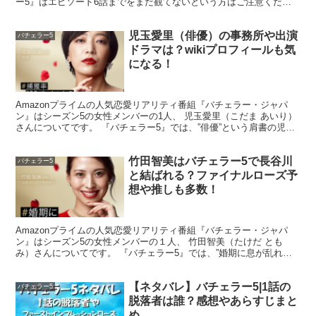
ー5』はエピソード6話までをまだ観てないという方はご注意くださ
い。 『バチェラー・ジャパン』はシーズン5にて、バチェ...
児玉愛里（俳優）の事務所や出演
バチェラー5
ドラマは？wikiプロフィールも気
になる！
Amazonプライムの人気恋愛リアリティ番組『バチェラー・ジャパ
ン』はシーズン5の女性メンバーの1人、 児玉愛里（こだま あいり）
さんについてです。 『バチェラー5』では、”俳優”という肩書の児玉
愛里さんですので、 「所属事務所はどこなんだ...
【ネタバレ】バチェラー5|3話のあらすじ
竹田智美はバチェラー5で長谷川
バチェラー5
と結ばれる？ファイナルローズ予
想や推しも多数！
※以下より『バチェラー5』のネタバレを含みます。
Amazonプライムの人気恋愛リアリティ番組『バチェラー・ジャパ
ン』はシーズン5の女性メンバーの１人、 竹田智美（たけだ とも
み）さんについてです。 『バチェラー5』では、”婚期に息が乱れる
ヨガインストラクター”という強烈なキャッチフレーズ...
【ネタバレ】バチェラー5|1話の
バチェラー5
脱落者は誰？感想やあらすじまと
め