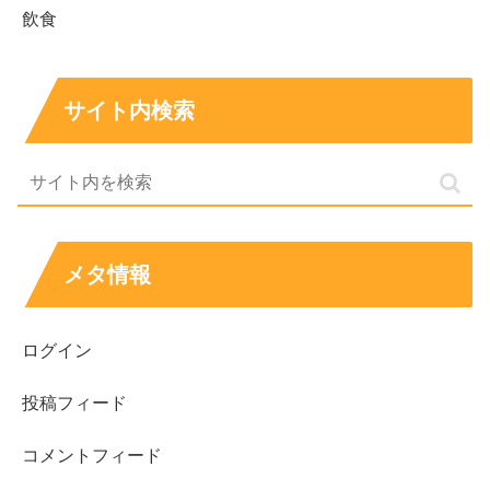
バスローブ姿で現れた２人は、外にあるバスタブでマッド
飲食
バスデートへ！
サイト内検索
ドロッとしたマッドバスをお互いに塗り合う姿が印象的
で、
竹下さんが自ら長谷川に寄りかかる姿勢を提案するなどし
て積極的にアピール、
メタ情報
また、竹下さんがご自身の病気、筋肉の難病に悩まされて
いたことを告白するなど、深いお話をされていたのも印象
ログイン
的で、
投稿フィード
そんな
竹下さんにサプライズローズが手渡されました！
コメントフィード
竹下理恵（バチェラー5）のメイク経歴がすご