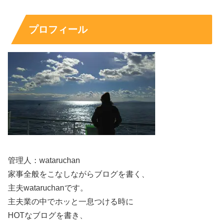
プロフィール
こちらのお部屋では、月田さんがお部屋の前で長谷川さん
を待ち、
「おかえりなさいませ、ご主人様」と出迎えるシーンが印
象的で、
部屋を可愛く飾り付けして、月田さんのオリジナルのキャ
ラクターのイラストなども飾られていて、可愛いかったで
すね！
管理人：wataruchan
Room.3
家事全般をこなしながらブログを書く、
主夫wataruchanです。
主夫業の中でホッと一息つける時に
Room.3
HOTなブログを書き、