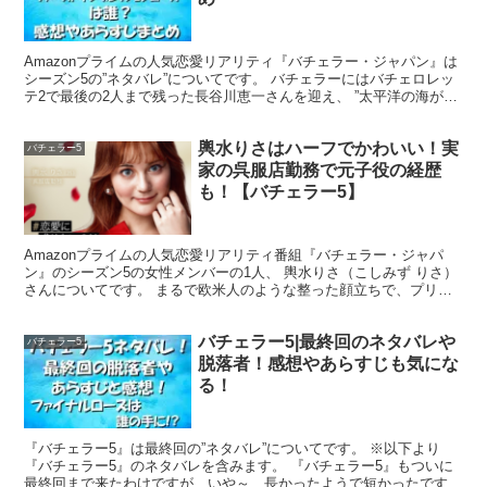
『バチェラー5』のエピソード3話のあらすじ
は、ざっく
りこんな感じです！
Amazonプライムの人気恋愛リアリティ『バチェラー・ジャパン』は
シーズン5の”ネタバレ”についてです。 バチェラーにはバチェロレッ
テ2で最後の2人まで残った長谷川恵一さんを迎え、 ”太平洋の海が美
しい情熱の国”、メキシコを舞台に繰り広げら...
・グループデート（女性メンバーのお部屋訪問デー
輿水りさはハーフでかわいい！実
バチェラー5
ト）
家の呉服店勤務で元子役の経歴
も！【バチェラー5】
・グループデート（長谷川のヴィラ訪問デート）
Amazonプライムの人気恋愛リアリティ番組『バチェラー・ジャパ
ン』のシーズン5の女性メンバーの1人、 輿水りさ（こしみず りさ）
・ツーショットデート（お風呂デート）
さんについてです。 まるで欧米人のような整った顔立ちで、プリン
セスのような雰囲気を醸し出す輿水りささんですが、...
バチェラー5|最終回のネタバレや
・ツーショットデート（絶景でまったりトーク）
バチェラー5
脱落者！感想やあらすじも気にな
る！
・ツーショットデート（浴衣デート）＆サプライズロ
ーズ!?
『バチェラー5』は最終回の”ネタバレ”についてです。 ※以下より
『バチェラー5』のネタバレを含みます。 『バチェラー5』もついに
最終回まで来たわけですが、いや～、長かったようで短かったですね