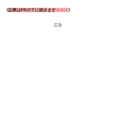
《
記事はPRの下に続きます・・・
》
広告