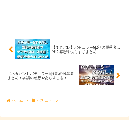
とのことで、
女性陣の腕の見せ所ともなるお部屋デートですが、
女性メンバーの部屋割り
は、このようになってました。
【ネタバレ】バチェラー5|2話の脱落者は
誰？感想やあらすじまとめ
Room.1
Room.1
【ネタバレ】バチェラー5|全話の脱落者
まとめ！各話の感想やあらすじも！
・周典（フードアドバイザー）
・大内悠里（飲食店経営）
ホーム
バチェラー5
・明石真由美（アパレル業）