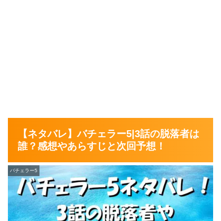
【ネタバレ】バチェラー5|3話の脱落者は
誰？感想やあらすじと次回予想！
バチェラー5