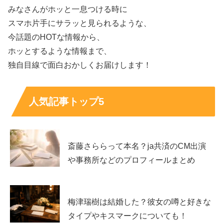
みなさんがホッと一息つける時に
・輿水りさ（呉服店勤務）
スマホ片手にサラッと見られるような、
・鈴木光（カフェ店員）
今話題のHOTな情報から、
・本田美羽（舞台俳優）
ホッとするような情報まで、
独自目線で面白おかしくお届けします！
人気記事トップ5
こちらのお部屋では、床にローズを散りばめてソファに導
斎藤さららって本名？ja共済のCM出演
くという、”りさロード”が印象的なお部屋で、
や事務所などのプロフィールまとめ
長谷川さんも輿水さんの世界観に好印象を抱いている様子
でしたが、
梅津瑞樹は結婚した？彼女の噂と好きな
タイプやキスマークについても！
映像としては割とカットされてしまっている印象でした。