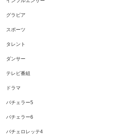
インフルエンサー
グラビア
グループデート（長谷川さんのヴィラ訪問デー
スポーツ
ト）
タレント
長谷川さんは、西山さん、竹下さん、尾崎さんの3名をヴ
ダンサー
ィラに招待し、
長谷川さんが料理を振る舞うというシチュ
エーション
。
テレビ番組
ドラマ
長谷川さんのぎこちない包丁さばきに「かわいい」や、
バチェラー5
「かっこいい」と、竹下さんのアピールが目立ち、
バチェラー6
それぞれの恋愛観などについての会話が弾んでいる最中、
バチェロレッテ4