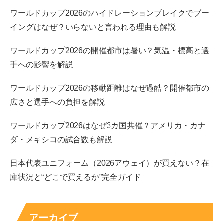
ーを大満足で完食されていましたね～！
ワールドカップ2026のハイドレーションブレイクでブー
イングはなぜ？いらないと言われる理由も解説
ワールドカップ2026の開催都市は暑い？気温・標高と選
そんな中、次なるグループデートに選ばれたのはこちらの
手への影響を解説
部屋の3人で、
ワールドカップ2026の移動距離はなぜ過酷？開催都市の
広さと選手への負担を解説
西山さんと尾崎さんはすでに『バチェラー5』はエピソー
ド2話でツーショットデート、サプライズローズも貰って
ワールドカップ2026はなぜ3カ国共催？アメリカ・カナ
ることから、
ダ・メキシコの試合数も解説
他の女性メンバーから苦言が漏れ、暗雲が立ち込めた雰囲
日本代表ユニフォーム（2026アウェイ）が買えない？在
気が漂います。
庫状況と“どこで買えるか”完全ガイド
アーカイブ