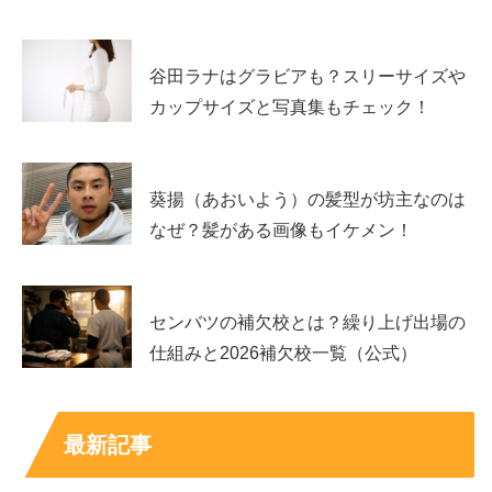
Room.4
谷田ラナはグラビアも？スリーサイズや
カップサイズと写真集もチェック！
Room.4
葵揚（あおいよう）の髪型が坊主なのは
・西山真央（元 建設会社 広報）
なぜ？髪がある画像もイケメン！
・竹下理恵（メイク講師）
・尾﨑真衣（社長秘書）
センバツの補欠校とは？繰り上げ出場の
こちらのお部屋では、3人ともゆる～い部屋着で長谷川さ
仕組みと2026補欠校一覧（公式）
んを出迎えるシーンが印象的で、全員とのハグでお出迎
え、
最新記事
竹下さんがカレーを振る舞い、長谷川さんは大好きなカレ