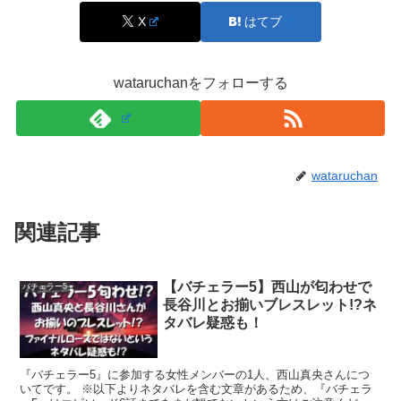
X
はてブ
残念ながら『バチェラー5』から去られました。
wataruchanをフォローする
スポンサーリンク
wataruchan
関連記事
【バチェラー5】西山が匂わせで
バチェラー5
長谷川とお揃いブレスレット!?ネ
タバレ疑惑も！
『バチェラー5』に参加する女性メンバーの1人、西山真央さんにつ
いてです。 ※以下よりネタバレを含む文章があるため、『バチェラ