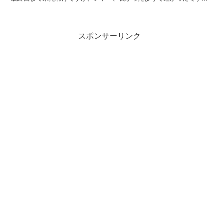
・カクテルパーティー
～。 参加されている方々は1～3ヶ月間ほどバチェラ...
・ローズセレモニー
スポンサーリンク
それぞれのあらすじを詳しく見て行きましょう！
グループデート（女性メンバーのお部屋訪問デー
ト）
「彼女たちの普段の生活を感じたい」ということで、
女性
メンバーのお部屋デート
を提案し、
一部屋の女性メンバーのみ次のグループデートへ招待する