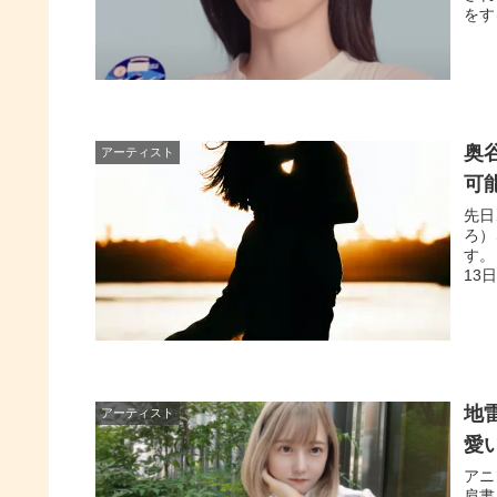
をす
奥
アーティスト
可
先日
ろ）
す。
13
地
アーティスト
愛
アニ
肩書