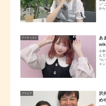
ン”
から
あ
アーティスト
wi
小学
んで
つい
ャン
沢
グラビア
め