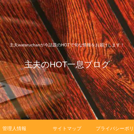
主夫wataruchanが今話題のHOTで旬な情報をお届けします！
主夫のHOT一息ブログ
管理人情報
サイトマップ
プライバシーポリ