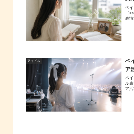
ペイ
（<
表情
ペ
アイドル
ア
ペイ
ル表
ア活