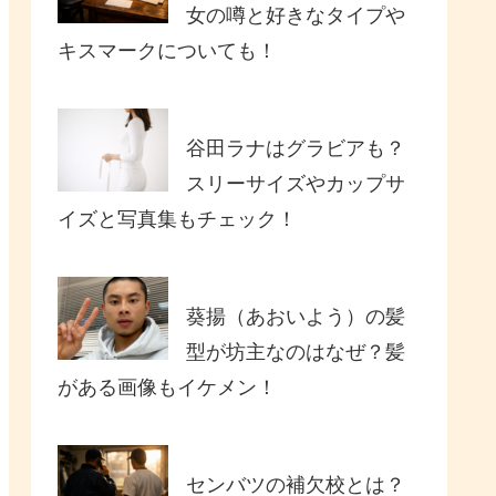
女の噂と好きなタイプや
キスマークについても！
谷田ラナはグラビアも？
スリーサイズやカップサ
イズと写真集もチェック！
葵揚（あおいよう）の髪
型が坊主なのはなぜ？髪
がある画像もイケメン！
センバツの補欠校とは？