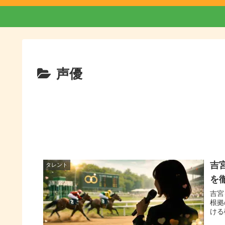
声優
吉
タレント
を
吉宮
根拠
ける