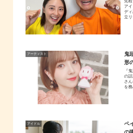
先程
アイ
ディ
立リ
鬼
アーティスト
形
『鬼
の話
さん
を務
ペ
アイドル
の