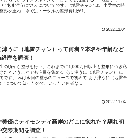
こと”あま津うに”さんについてです。 ”地雷チャン”は、小学生の時
整形を重ね、今ではトータルの整形費用が1,...
2022.11.04
ま津うに（地雷チャン）って何者？本名や年齢など
ki経歴を調査！
生の頃から整形を行い、これまでに1,000万円以上も整形につぎ込
きたということでも注目を集める”あま津うに（地雷チャン）”に
てです。 私は今回の整形のニュースで初めて”あま津うに（地雷チ
）”について知ったので、いったい何者な...
2022.11.04
井美優はティモンディ高岸のどこに惚れた？馴れ初
や交際期間を調査！