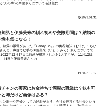
る”天の声”の声優さんについても話題に...
2023.01.31
谷知弘と伊藤美来の馴れ初めや交際期間は？結婚の
能性も気になる！
、熱愛の報道があった『Candy Boy』の奥谷知弘（おくたに ちひ
さんと、声優で歌手の伊藤美来（いとう みく）さんについてで
 2022年12月17日に熱愛が報道されたお2人ですが、 11月12日、
日、14日と伊藤美来さんの...
2022.12.17
雷チャンの実家はお金持ちで両親の職業は？妹も可
いと噂だけど画像はある？
ソン歌手や声優としての経歴があり、会社を経営する社長という
を持ちながらインフルエンサーとしても活躍する、 ”地雷チャ