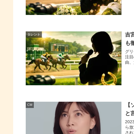
吉
タレント
も
グリ
注目
由、
【
CM
と
20
ら放
され