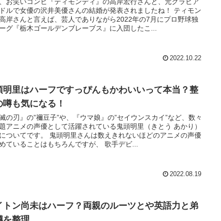
、お笑いコンビ『ティモンディ』の高岸宏行さんと、元グラビア
ドルで女優の沢井美優さんの結婚が発表されましたね！ ティモン
高岸さんと言えば、芸人でありながら2022年の7月にプロ野球独
ーグ『栃木ゴールデンブレーブス』に入団したこ...
2022.10.22
頭明里はハーフですっぴんもかわいいって本当？整
の噂も気になる！
滅の刃』の”禰豆子”や、『ウマ娘』の”セイウンスカイ”など、数々
題アニメの声優として活躍されている鬼頭明里（きとう あかり）
についてです。 鬼頭明里さんは数えきれないほどのアニメの声優
めていることはもちろんですが、 歌手デビ...
2022.08.19
イトン尚未はハーフ？両親のルーツとや英語力と弟
噂を整理