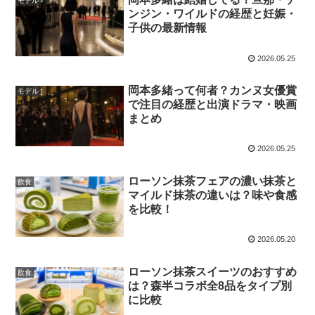
モデル
ンジン・ワイルドの経歴と妊娠・
子供の最新情報
2026.05.25
岡本多緒って何者？カンヌ女優賞
モデル
で注目の経歴と出演ドラマ・映画
まとめ
2026.05.25
ローソン抹茶フェアの濃い抹茶と
飲食
マイルド抹茶の違いは？味や食感
を比較！
2026.05.20
ローソン抹茶スイーツのおすすめ
飲食
は？森半コラボ全8品をタイプ別
に比較