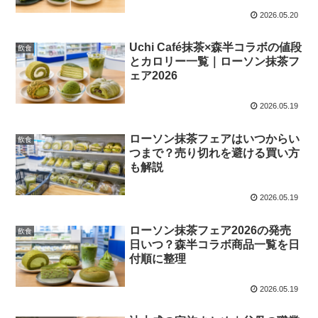
2026.05.20
Uchi Café抹茶×森半コラボの値段
飲食
とカロリー一覧｜ローソン抹茶フ
ェア2026
2026.05.19
ローソン抹茶フェアはいつからい
飲食
つまで？売り切れを避ける買い方
も解説
2026.05.19
ローソン抹茶フェア2026の発売
飲食
日いつ？森半コラボ商品一覧を日
付順に整理
2026.05.19